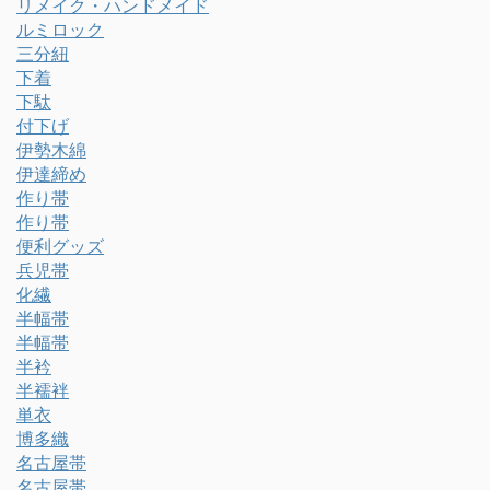
リメイク・ハンドメイド
ルミロック
三分紐
下着
下駄
付下げ
伊勢木綿
伊達締め
作り帯
作り帯
便利グッズ
兵児帯
化繊
半幅帯
半幅帯
半衿
半襦袢
単衣
博多織
名古屋帯
名古屋帯