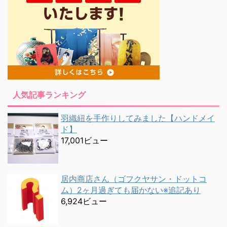
人気記事ランキング
羽織紐を手作りしてみました【ハンドメイ
ド】
17,001ビュー
居内商店さん（ゴフクヤサン・ドットコ
ム）2ヶ月過ぎても届かない※追記あり
6,924ビュー