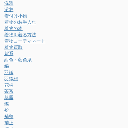
洗濯
浴衣
着付け小物
着物のお手入れ
着物の本
着物を着る方法
着物コーディネート
着物買取
紫系
紺色・藍色系
綿
羽織
羽織紐
花柄
茶系
草履
蝶
袷
補整
補正