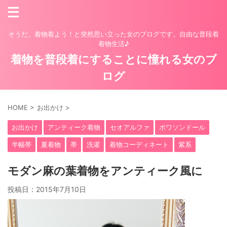
そうだ、着物着よう！と突然思い立った女のブログです。自由な普段着
着物生活♪
着物を普段着にすることに憧れる女のブ
ログ
HOME
>
お出かけ
>
お出かけ
アンティーク着物
セオアルファ
ポワソンドール
半幅帯
夏着物
帯
洗濯
着物コーディネート
紫系
モダン麻の葉着物をアンティーク風に
投稿日：
2015年7月10日