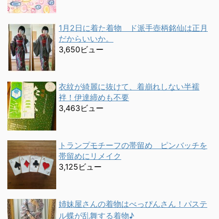
1月2日に着た着物 ド派手壺柄銘仙は正月
だからいいか。
3,650ビュー
衣紋が綺麗に抜けて、着崩れしない半襦
袢！伊達締めも不要
3,463ビュー
トランプモチーフの帯留め ピンバッチを
帯留めにリメイク
3,125ビュー
姉妹屋さんの着物はべっぴんさん！パステ
ル蝶が乱舞する着物♪