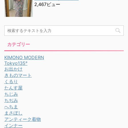
2,467ビュー
カテゴリー
KIMONO MODERN
Tokyo135°
お出かけ
きものマート
くるり
たんす屋
ちじみ
ちぢみ
へちま
まさぼし
アンティーク着物
インナー