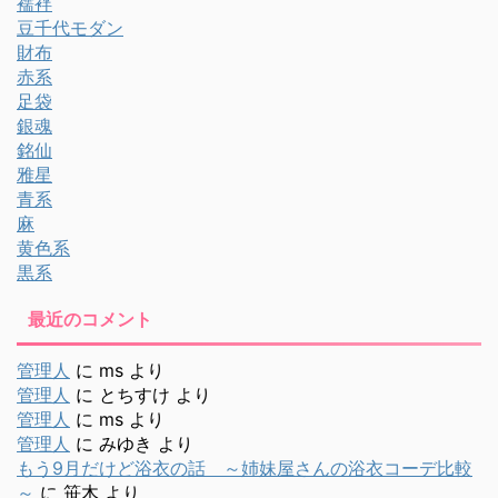
襦袢
豆千代モダン
財布
赤系
足袋
銀魂
銘仙
雅星
青系
麻
黄色系
黒系
最近のコメント
管理人
に
ms
より
管理人
に
とちすけ
より
管理人
に
ms
より
管理人
に
みゆき
より
もう9月だけど浴衣の話 ～姉妹屋さんの浴衣コーデ比較
～
に
笹木
より