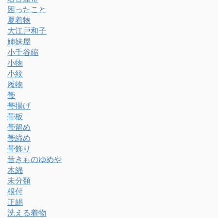
困ったこと
夏着物
大江戸和子
姉妹屋
小千谷縮
小物
小紋
履物
帯
帯揚げ
帯板
帯留め
帯締め
帯飾り
昔きものゆめや
木綿
未分類
根付
正絹
洗える着物