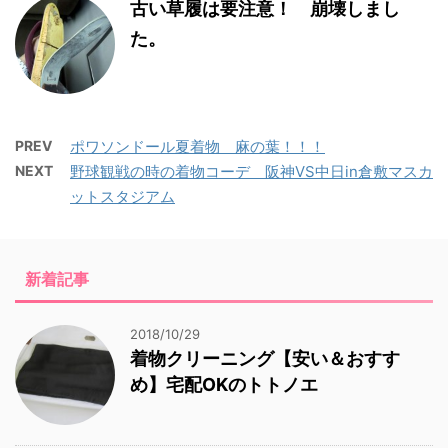
古い草履は要注意！ 崩壊しまし
た。
PREV
ポワソンドール夏着物 麻の葉！！！
NEXT
野球観戦の時の着物コーデ 阪神VS中日in倉敷マスカ
ットスタジアム
新着記事
2018/10/29
着物クリーニング【安い＆おすす
め】宅配OKのトトノエ