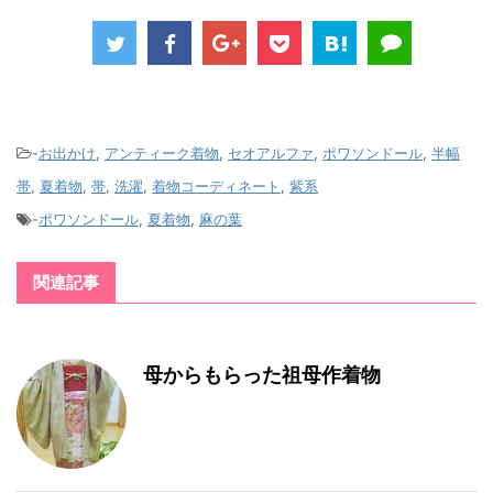
-
お出かけ
,
アンティーク着物
,
セオアルファ
,
ポワソンドール
,
半幅
帯
,
夏着物
,
帯
,
洗濯
,
着物コーディネート
,
紫系
-
ポワソンドール
,
夏着物
,
麻の葉
関連記事
母からもらった祖母作着物