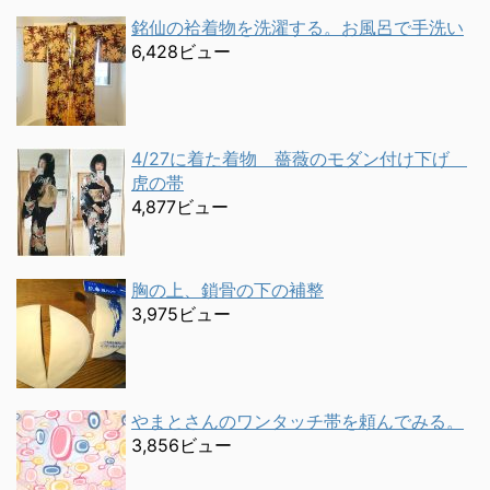
銘仙の袷着物を洗濯する。お風呂で手洗い
6,428ビュー
4/27に着た着物 薔薇のモダン付け下げ
虎の帯
4,877ビュー
胸の上、鎖骨の下の補整
3,975ビュー
やまとさんのワンタッチ帯を頼んでみる。
3,856ビュー