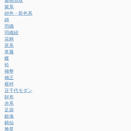
着物買取
紫系
紺色・藍色系
綿
羽織
羽織紐
花柄
茶系
草履
蝶
袷
補整
補正
襦袢
豆千代モダン
財布
赤系
足袋
銀魂
銘仙
雅星