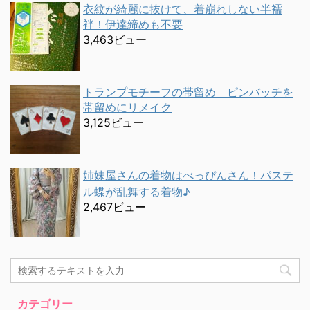
衣紋が綺麗に抜けて、着崩れしない半襦
袢！伊達締めも不要
3,463ビュー
トランプモチーフの帯留め ピンバッチを
帯留めにリメイク
3,125ビュー
姉妹屋さんの着物はべっぴんさん！パステ
ル蝶が乱舞する着物♪
2,467ビュー
カテゴリー