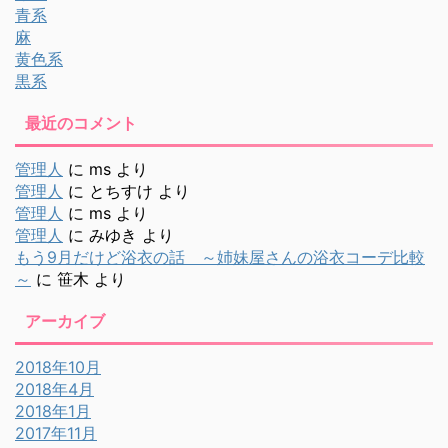
青系
麻
黄色系
黒系
最近のコメント
管理人
に
ms
より
管理人
に
とちすけ
より
管理人
に
ms
より
管理人
に
みゆき
より
もう9月だけど浴衣の話 ～姉妹屋さんの浴衣コーデ比較
～
に
笹木
より
アーカイブ
2018年10月
2018年4月
2018年1月
2017年11月