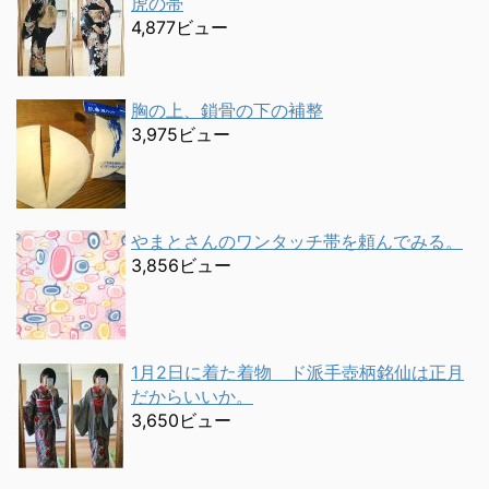
虎の帯
4,877ビュー
胸の上、鎖骨の下の補整
3,975ビュー
やまとさんのワンタッチ帯を頼んでみる。
3,856ビュー
1月2日に着た着物 ド派手壺柄銘仙は正月
だからいいか。
3,650ビュー