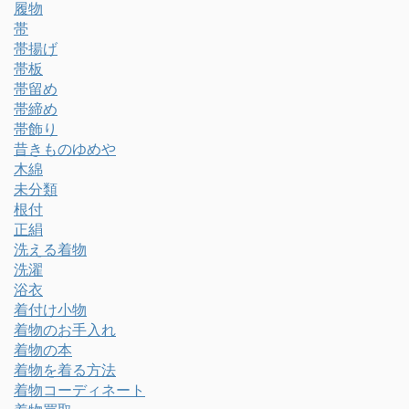
履物
帯
帯揚げ
帯板
帯留め
帯締め
帯飾り
昔きものゆめや
木綿
未分類
根付
正絹
洗える着物
洗濯
浴衣
着付け小物
着物のお手入れ
着物の本
着物を着る方法
着物コーディネート