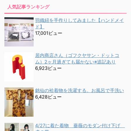
人気記事ランキング
羽織紐を手作りしてみました【ハンドメイ
ド】
17,001ビュー
居内商店さん（ゴフクヤサン・ドットコ
ム）2ヶ月過ぎても届かない※追記あり
6,923ビュー
銘仙の袷着物を洗濯する。お風呂で手洗い
6,428ビュー
4/27に着た着物 薔薇のモダン付け下げ