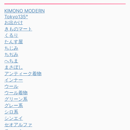
KIMONO MODERN
Tokyo135°
お出かけ
きものマート
くるり
たんす屋
ちじみ
ちぢみ
へちま
まさぼし
アンティーク着物
インナー
ウール
ウール着物
グリーン系
グレー系
シロ系
シンエイ
セオアルファ