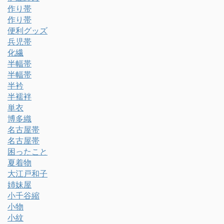
作り帯
作り帯
便利グッズ
兵児帯
化繊
半幅帯
半幅帯
半衿
半襦袢
単衣
博多織
名古屋帯
名古屋帯
困ったこと
夏着物
大江戸和子
姉妹屋
小千谷縮
小物
小紋