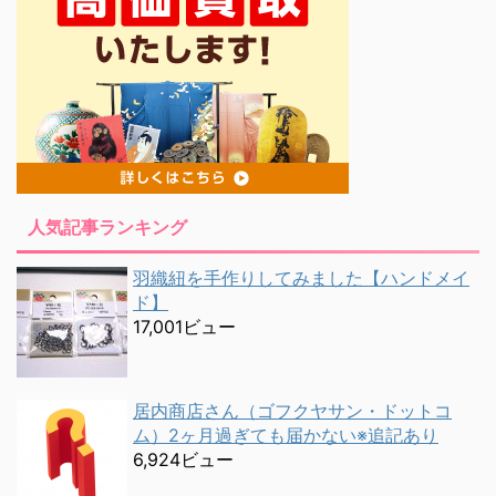
人気記事ランキング
羽織紐を手作りしてみました【ハンドメイ
ド】
17,001ビュー
居内商店さん（ゴフクヤサン・ドットコ
ム）2ヶ月過ぎても届かない※追記あり
6,924ビュー