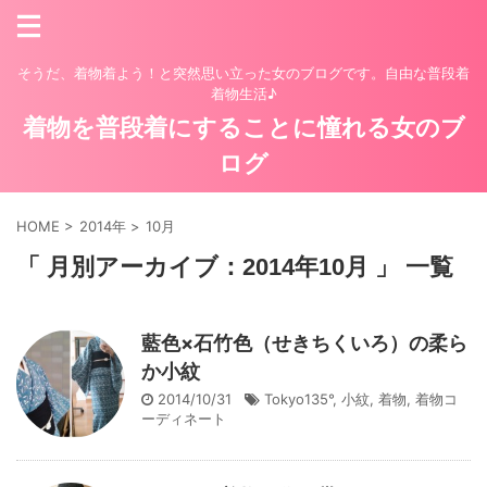
そうだ、着物着よう！と突然思い立った女のブログです。自由な普段着
着物生活♪
着物を普段着にすることに憧れる女のブ
ログ
HOME
>
2014年
>
10月
「 月別アーカイブ：2014年10月 」 一覧
藍色×石竹色（せきちくいろ）の柔ら
か小紋
2014/10/31
Tokyo135°
,
小紋
,
着物
,
着物コ
ーディネート