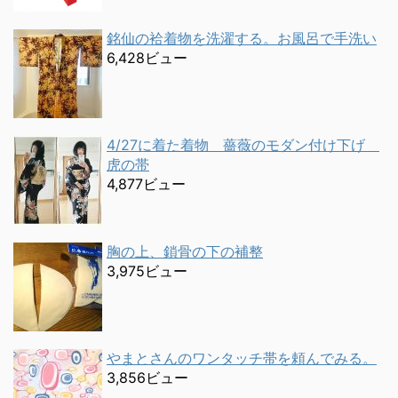
銘仙の袷着物を洗濯する。お風呂で手洗い
6,428ビュー
4/27に着た着物 薔薇のモダン付け下げ
虎の帯
4,877ビュー
胸の上、鎖骨の下の補整
3,975ビュー
やまとさんのワンタッチ帯を頼んでみる。
3,856ビュー