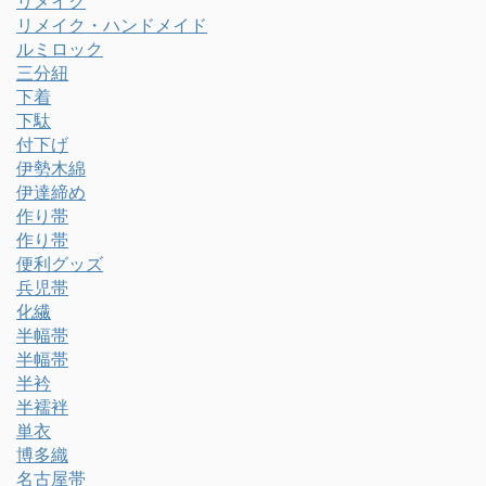
リメイク
リメイク・ハンドメイド
ルミロック
三分紐
下着
下駄
付下げ
伊勢木綿
伊達締め
作り帯
作り帯
便利グッズ
兵児帯
化繊
半幅帯
半幅帯
半衿
半襦袢
単衣
博多織
名古屋帯