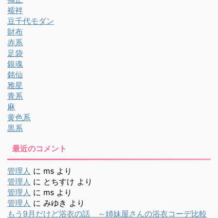
襦袢
豆千代モダン
財布
赤系
足袋
銀魂
銘仙
雅星
青系
麻
黄色系
黒系
最近のコメント
管理人
に
ms
より
管理人
に
とちすけ
より
管理人
に
ms
より
管理人
に
みゆき
より
もう9月だけど浴衣の話 ～姉妹屋さんの浴衣コーデ比較