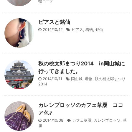
物コーデ
ピアスと銘仙
2014/10/12
ピアス
,
着物
,
銘仙
秋の桃太郎まつり2014 in岡山城に
行ってきました。
2014/10/11
岡山城
,
着物
,
秋の桃太郎まつり
2014
カレンブロッソのカフェ草履 ココ
ア色♪
2014/10/08
カフェ草履
,
カレンブロッソ
,
草
履