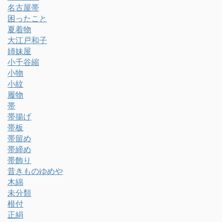
名古屋帯
困ったこと
夏着物
大江戸和子
姉妹屋
小千谷縮
小物
小紋
履物
帯
帯揚げ
帯板
帯留め
帯締め
帯飾り
昔きものゆめや
木綿
未分類
根付
正絹