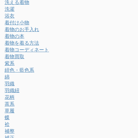
洗える着物
洗濯
浴衣
着付け小物
着物のお手入れ
着物の本
着物を着る方法
着物コーディネート
着物買取
紫系
紺色・藍色系
綿
羽織
羽織紐
花柄
茶系
草履
蝶
袷
補整
補正