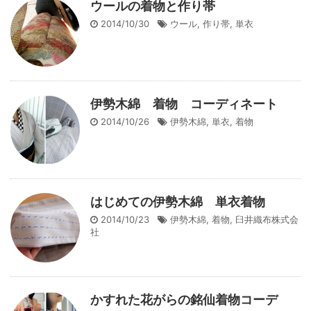
ウールの着物と作り帯
2014/10/30
ウール
,
作り帯
,
単衣
伊勢木綿 着物 コーディネート
2014/10/26
伊勢木綿
,
単衣
,
着物
はじめての伊勢木綿 単衣着物
2014/10/23
伊勢木綿
,
着物
,
臼井織布株式会
社
かすれた花がらの銘仙着物コーデ