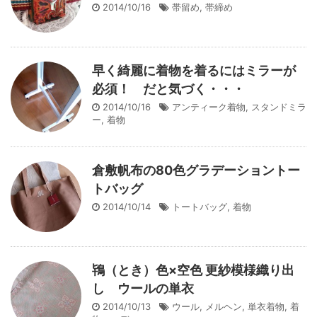
2014/10/16
帯留め
,
帯締め
早く綺麗に着物を着るにはミラーが
必須！ だと気づく・・・
2014/10/16
アンティーク着物
,
スタンドミラ
ー
,
着物
倉敷帆布の80色グラデーショントー
トバッグ
2014/10/14
トートバッグ
,
着物
鴇（とき）色×空色 更紗模様織り出
し ウールの単衣
2014/10/13
ウール
,
メルヘン
,
単衣着物
,
着