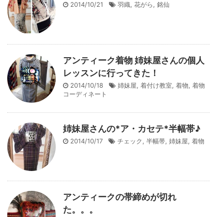
2014/10/21
羽織
,
花がら
,
銘仙
アンティーク着物 姉妹屋さんの個人
レッスンに行ってきた！
2014/10/18
姉妹屋
,
着付け教室
,
着物
,
着物
コーディネート
姉妹屋さんの*ア・カセテ*半幅帯♪
2014/10/17
チェック
,
半幅帯
,
姉妹屋
,
着物
アンティークの帯締めが切れ
た。。。