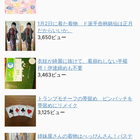
1月2日に着た着物 ド派手壺柄銘仙は正月
だからいいか。
3,650ビュー
衣紋が綺麗に抜けて、着崩れしない半襦
袢！伊達締めも不要
3,463ビュー
トランプモチーフの帯留め ピンバッチを
帯留めにリメイク
3,125ビュー
姉妹屋さんの着物はべっぴんさん！パステ