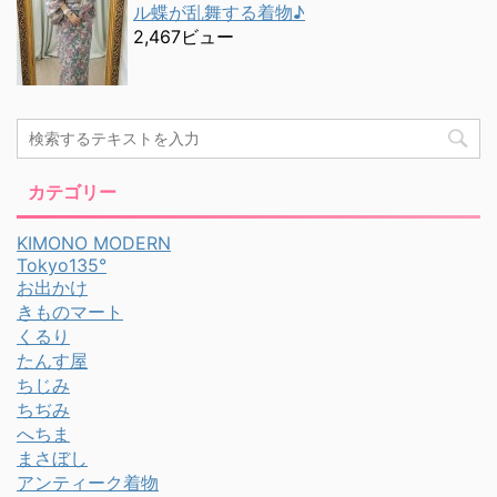
ル蝶が乱舞する着物♪
2,467ビュー
カテゴリー
KIMONO MODERN
Tokyo135°
お出かけ
きものマート
くるり
たんす屋
ちじみ
ちぢみ
へちま
まさぼし
アンティーク着物