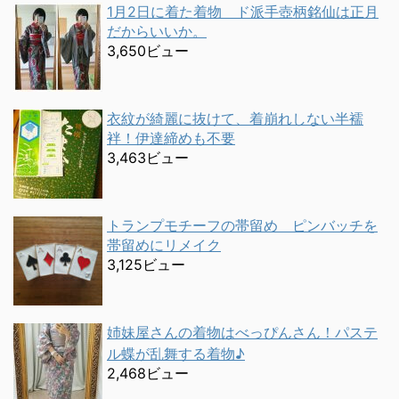
1月2日に着た着物 ド派手壺柄銘仙は正月
だからいいか。
3,650ビュー
衣紋が綺麗に抜けて、着崩れしない半襦
袢！伊達締めも不要
3,463ビュー
トランプモチーフの帯留め ピンバッチを
帯留めにリメイク
3,125ビュー
姉妹屋さんの着物はべっぴんさん！パステ
ル蝶が乱舞する着物♪
2,468ビュー