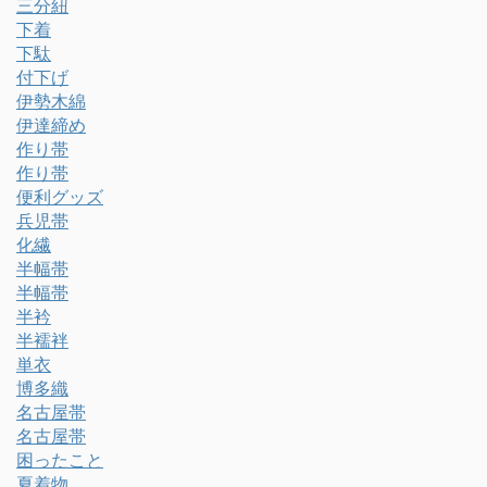
三分紐
下着
下駄
付下げ
伊勢木綿
伊達締め
作り帯
作り帯
便利グッズ
兵児帯
化繊
半幅帯
半幅帯
半衿
半襦袢
単衣
博多織
名古屋帯
名古屋帯
困ったこと
夏着物