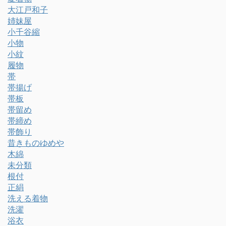
大江戸和子
姉妹屋
小千谷縮
小物
小紋
履物
帯
帯揚げ
帯板
帯留め
帯締め
帯飾り
昔きものゆめや
木綿
未分類
根付
正絹
洗える着物
洗濯
浴衣