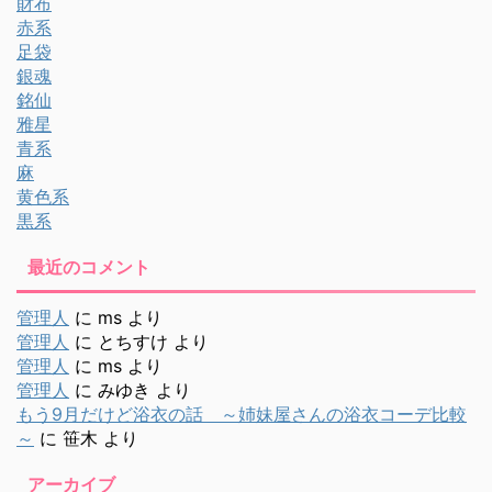
財布
赤系
足袋
銀魂
銘仙
雅星
青系
麻
黄色系
黒系
最近のコメント
管理人
に
ms
より
管理人
に
とちすけ
より
管理人
に
ms
より
管理人
に
みゆき
より
もう9月だけど浴衣の話 ～姉妹屋さんの浴衣コーデ比較
～
に
笹木
より
アーカイブ