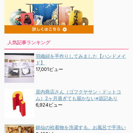
人気記事ランキング
羽織紐を手作りしてみました【ハンドメイ
ド】
17,001ビュー
居内商店さん（ゴフクヤサン・ドットコ
ム）2ヶ月過ぎても届かない※追記あり
6,924ビュー
銘仙の袷着物を洗濯する。お風呂で手洗い