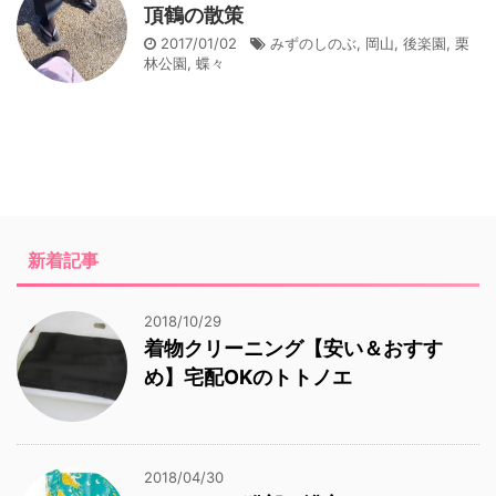
頂鶴の散策
2017/01/02
みずのしのぶ
,
岡山
,
後楽園
,
栗
林公園
,
蝶々
新着記事
2018/10/29
着物クリーニング【安い＆おすす
め】宅配OKのトトノエ
2018/04/30