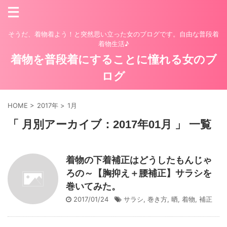
そうだ、着物着よう！と突然思い立った女のブログです。自由な普段着
着物生活♪
着物を普段着にすることに憧れる女のブ
ログ
HOME
>
2017年
>
1月
「 月別アーカイブ：2017年01月 」 一覧
着物の下着補正はどうしたもんじゃ
ろの～【胸抑え＋腰補正】サラシを
巻いてみた。
2017/01/24
サラシ
,
巻き方
,
晒
,
着物
,
補正