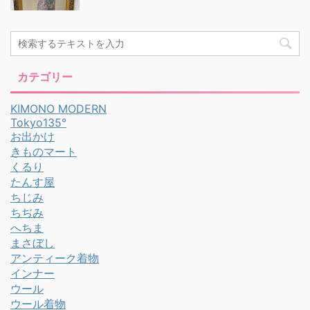
カテゴリー
KIMONO MODERN
Tokyo135°
お出かけ
きものマート
くるり
たんす屋
ちじみ
ちぢみ
へちま
まさぼし
アンティーク着物
インナー
ウール
ウール着物