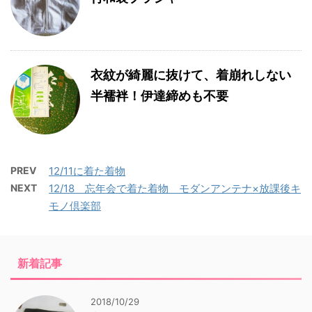
衣紋が綺麗に抜けて、着崩れしない
半襦袢！伊達締めも不要
PREV
12/11に着た着物
NEXT
12/18 忘年会で着た着物 モダンアンテナ×放課後キ
モノ倶楽部
新着記事
2018/10/29