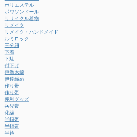
ポリエステル
ポワソンドール
リサイクル着物
リメイク
リメイク・ハンドメイド
ルミロック
三分紐
下着
下駄
付下げ
伊勢木綿
伊達締め
作り帯
作り帯
便利グッズ
兵児帯
化繊
半幅帯
半幅帯
半衿