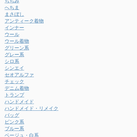
ちぢみ
へちま
まさぼし
アンティーク着物
インナー
ウール
ウール着物
グリーン系
グレー系
シロ系
シンエイ
セオアルファ
チェック
デニム着物
トランプ
ハンドメイド
ハンドメイド・リメイク
バッグ
ピンク系
ブルー系
ベージュ・白系