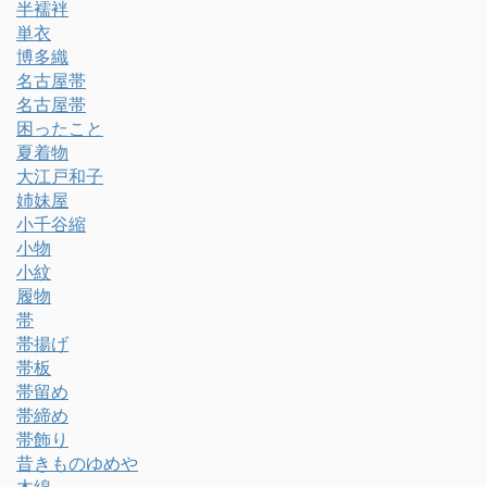
半襦袢
単衣
博多織
名古屋帯
名古屋帯
困ったこと
夏着物
大江戸和子
姉妹屋
小千谷縮
小物
小紋
履物
帯
帯揚げ
帯板
帯留め
帯締め
帯飾り
昔きものゆめや