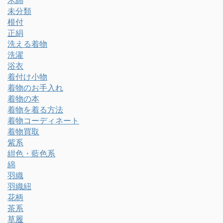
木綿
未分類
根付
正絹
洗える着物
洗濯
浴衣
着付け小物
着物のお手入れ
着物の本
着物を着る方法
着物コーディネート
着物買取
紫系
紺色・藍色系
綿
羽織
羽織紐
花柄
茶系
草履