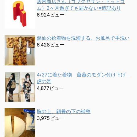
居内商店さん（ゴフクヤサン・ドットコ
ム）2ヶ月過ぎても届かない※追記あり
6,924ビュー
銘仙の袷着物を洗濯する。お風呂で手洗い
6,428ビュー
4/27に着た着物 薔薇のモダン付け下げ
虎の帯
4,877ビュー
胸の上、鎖骨の下の補整
3,975ビュー