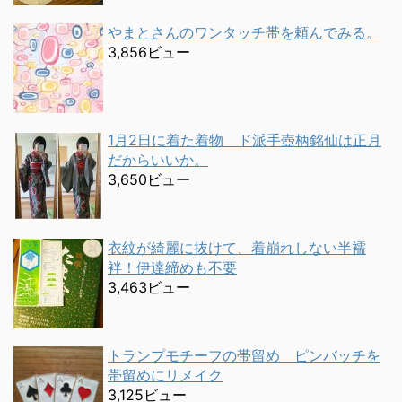
やまとさんのワンタッチ帯を頼んでみる。
3,856ビュー
1月2日に着た着物 ド派手壺柄銘仙は正月
だからいいか。
3,650ビュー
衣紋が綺麗に抜けて、着崩れしない半襦
袢！伊達締めも不要
3,463ビュー
トランプモチーフの帯留め ピンバッチを
帯留めにリメイク
3,125ビュー