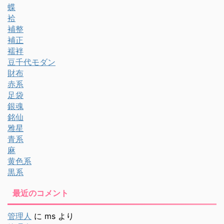
蝶
袷
補整
補正
襦袢
豆千代モダン
財布
赤系
足袋
銀魂
銘仙
雅星
青系
麻
黄色系
黒系
最近のコメント
管理人
に
ms
より