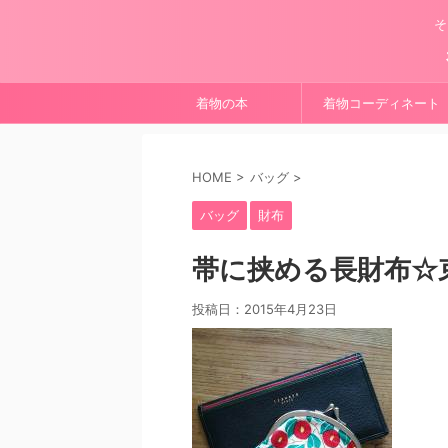
そ
着物の本
着物コーディネート
HOME
>
バッグ
>
バッグ
財布
帯に挟める長財布☆
投稿日：
2015年4月23日