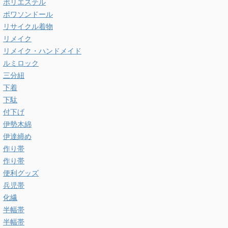
ポリエステル
ポワソンドール
リサイクル着物
リメイク
リメイク・ハンドメイド
ルミロック
三分紐
下着
下駄
付下げ
伊勢木綿
伊達締め
作り帯
作り帯
便利グッズ
兵児帯
化繊
半幅帯
半幅帯