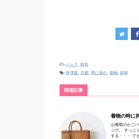
-
バッグ
,
財布
-
井澤屋
,
京都
,
帯に挟む
,
着物
,
財布
関連記事
着物の時に
山葡萄のかごバ
ッグ。 すっご
する・・・ で