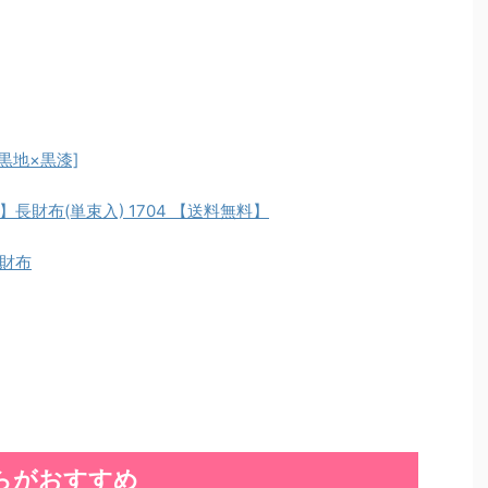
黒地×黒漆]
】長財布(単束入) 1704 【送料無料】
財布
らがおすすめ