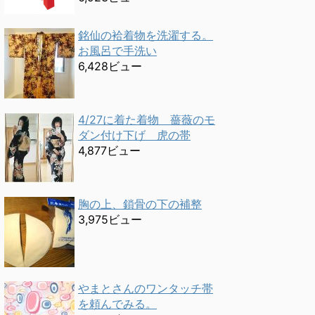
銘仙の袷着物を洗濯する。
お風呂で手洗い
6,428ビュー
4/27に着た着物 薔薇のモ
ダン付け下げ 虎の帯
4,877ビュー
胸の上、鎖骨の下の補整
3,975ビュー
やまとさんのワンタッチ帯
を頼んでみる。