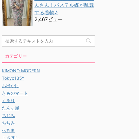
んさん！パステル蝶が乱舞
する着物♪
2,467ビュー
カテゴリー
KIMONO MODERN
Tokyo135°
お出かけ
きものマート
くるり
たんす屋
ちじみ
ちぢみ
へちま
まさぼし