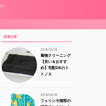
活♪
グ
新着記事
2018/10/29
着物クリーニング
【安い＆おすす
め】宅配OKのト
トノエ
2018/04/30
フェリシモ猫部の