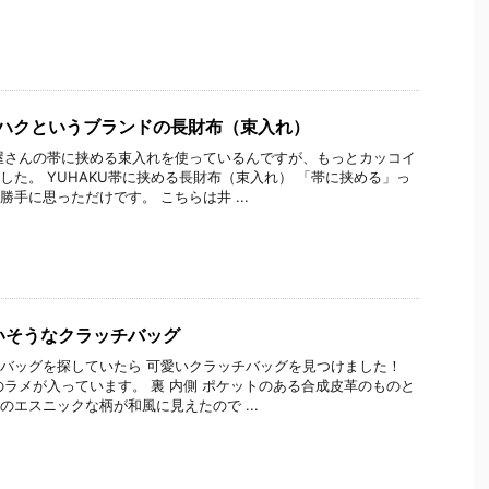
ユハクというブランドの長財布（束入れ）
屋さんの帯に挟める束入れを使っているんですが、もっとカッコイ
した。 YUHAKU帯に挟める長財布（束入れ） 「帯に挟める」っ
勝手に思っただけです。 こちらは井 ...
いそうなクラッチバッグ
バッグを探していたら 可愛いクラッチバッグを見つけました！
のラメが入っています。 裏 内側 ポケットのある合成皮革のものと
のエスニックな柄が和風に見えたので ...