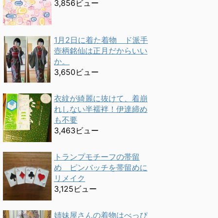
3,856ビュー
1月2日に着た着物 ド派手
壺柄銘仙は正月だからいい
か。
3,650ビュー
衣紋が綺麗に抜けて、着崩
れしない半襦袢！伊達締め
も不要
3,463ビュー
トランプモチーフの帯留
め ピンバッチを帯留めに
リメイク
3,125ビュー
姉妹屋さんの着物はべっぴ