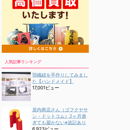
人気記事ランキング
羽織紐を手作りしてみまし
た【ハンドメイド】
17,001ビュー
居内商店さん（ゴフクヤサ
ン・ドットコム）2ヶ月過
ぎても届かない※追記あり
6,923ビュー