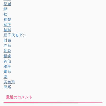
草履
蝶
袷
補整
補正
襦袢
豆千代モダン
財布
赤系
足袋
銀魂
銘仙
雅星
青系
麻
黄色系
黒系
最近のコメント