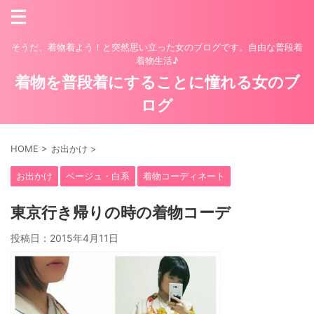
そうだ、着物着よう！と突然思い立った女のブログです。自由な普段着
着物生活♪
着物を普段着にすることに憧れる女のブ
ログ
HOME
>
お出かけ
>
お出かけ
ベージュ・白系
着物コーディネート
東京行き帰りの時の着物コーデ
投稿日：
2015年4月11日