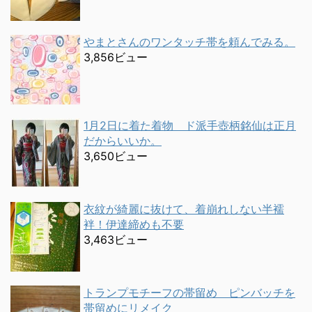
やまとさんのワンタッチ帯を頼んでみる。
3,856ビュー
1月2日に着た着物 ド派手壺柄銘仙は正月
だからいいか。
3,650ビュー
衣紋が綺麗に抜けて、着崩れしない半襦
袢！伊達締めも不要
3,463ビュー
トランプモチーフの帯留め ピンバッチを
帯留めにリメイク