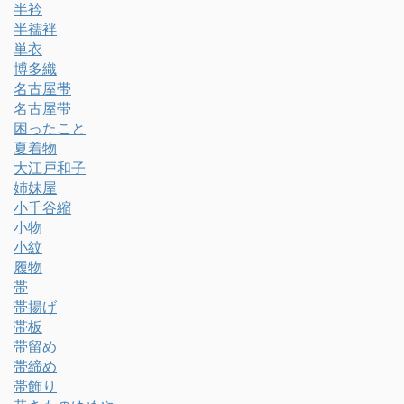
半衿
半襦袢
単衣
博多織
名古屋帯
名古屋帯
困ったこと
夏着物
大江戸和子
姉妹屋
小千谷縮
小物
小紋
履物
帯
帯揚げ
帯板
帯留め
帯締め
帯飾り