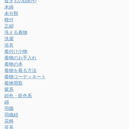
昔きものゆめや
木綿
未分類
根付
正絹
洗える着物
洗濯
浴衣
着付け小物
着物のお手入れ
着物の本
着物を着る方法
着物コーディネート
着物買取
紫系
紺色・藍色系
綿
羽織
羽織紐
花柄
茶系