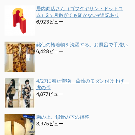
居内商店さん（ゴフクヤサン・ドットコ
ム）2ヶ月過ぎても届かない※追記あり
6,923ビュー
銘仙の袷着物を洗濯する。お風呂で手洗い
6,428ビュー
4/27に着た着物 薔薇のモダン付け下げ
虎の帯
4,877ビュー
胸の上、鎖骨の下の補整
3,975ビュー