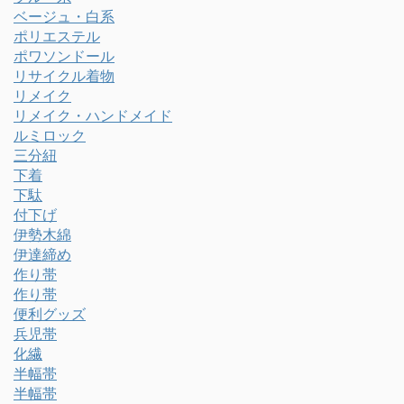
ベージュ・白系
ポリエステル
ポワソンドール
リサイクル着物
リメイク
リメイク・ハンドメイド
ルミロック
三分紐
下着
下駄
付下げ
伊勢木綿
伊達締め
作り帯
作り帯
便利グッズ
兵児帯
化繊
半幅帯
半幅帯