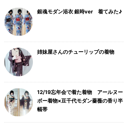
銀魂モダン浴衣 銀時ver 着てみた♪
姉妹屋さんのチューリップの着物
12/19忘年会で着た着物 アールヌー
ボー着物×豆千代モダン薔薇の香り半
幅帯