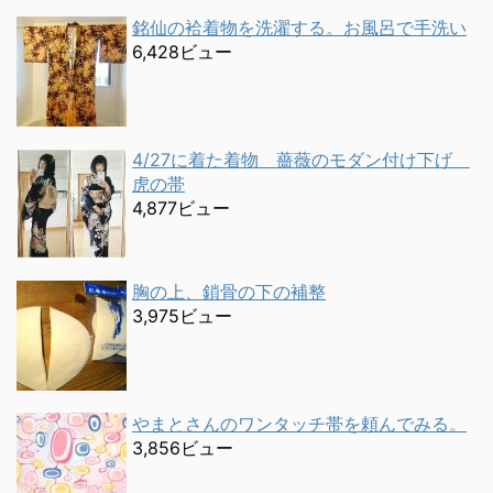
銘仙の袷着物を洗濯する。お風呂で手洗い
6,428ビュー
4/27に着た着物 薔薇のモダン付け下げ
虎の帯
4,877ビュー
胸の上、鎖骨の下の補整
3,975ビュー
やまとさんのワンタッチ帯を頼んでみる。
3,856ビュー