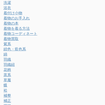
洗濯
浴衣
着付け小物
着物のお手入れ
着物の本
着物を着る方法
着物コーディネート
着物買取
紫系
紺色・藍色系
綿
羽織
羽織紐
花柄
茶系
草履
蝶
袷
補整
補正