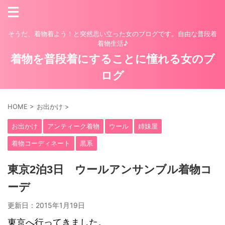
そうだ、着物着よう！と突然思い立った女のブログです。自由な普段着
着物生活♪
着物を普段着にすることに憧れる女のブ
ログ
HOME
>
お出かけ
>
お出かけ
アンティーク着物
ウール
姉妹屋
着物コーディネート
黒系
東京2泊3日 ウールアンサンブル着物コ
ーデ
更新日：
2015年1月19日
東京へ行ってきました。