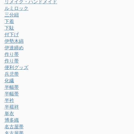
リメイク・ハンドメイド
ルミロック
三分紐
下着
下駄
付下げ
伊勢木綿
伊達締め
作り帯
作り帯
便利グッズ
兵児帯
化繊
半幅帯
半幅帯
半衿
半襦袢
単衣
博多織
名古屋帯
名古屋帯