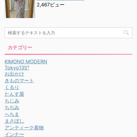
2,467ビュー
カテゴリー
KIMONO MODERN
Tokyo135°
お出かけ
きものマート
くるり
たんす屋
ちじみ
ちぢみ
へちま
まさぼし
アンティーク着物
インナー