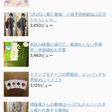
1月2日に着た着物 ド派手壺柄銘仙は正月
だからいいか。
3,650ビュー
衣紋が綺麗に抜けて、着崩れしない半襦
袢！伊達締めも不要
3,463ビュー
トランプモチーフの帯留め ピンバッチを
帯留めにリメイク
3,125ビュー
姉妹屋さんの着物はべっぴんさん！パステ
ル蝶が乱舞する着物♪