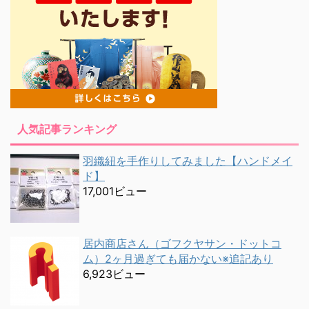
人気記事ランキング
羽織紐を手作りしてみました【ハンドメイ
ド】
17,001ビュー
居内商店さん（ゴフクヤサン・ドットコ
ム）2ヶ月過ぎても届かない※追記あり
6,923ビュー