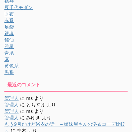
襦袢
豆千代モダン
財布
赤系
足袋
銀魂
銘仙
雅星
青系
麻
黄色系
黒系
最近のコメント
管理人
に
ms
より
管理人
に
とちすけ
より
管理人
に
ms
より
管理人
に
みゆき
より
もう9月だけど浴衣の話 ～姉妹屋さんの浴衣コーデ比較
～
に
笹木
より