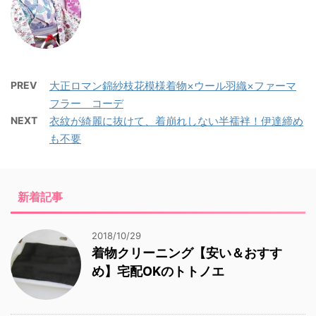
PREV
大正ロマン錦紗枝花模様着物×ウール羽織×ファーマ
フラー コーデ
NEXT
衣紋が綺麗に抜けて、着崩れしない半襦袢！伊達締め
も不要
新着記事
2018/10/29
着物クリーニング【安い＆おすす
め】宅配OKのトトノエ