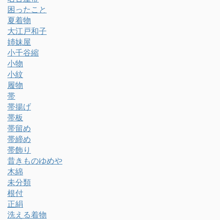
困ったこと
夏着物
大江戸和子
姉妹屋
小千谷縮
小物
小紋
履物
帯
帯揚げ
帯板
帯留め
帯締め
帯飾り
昔きものゆめや
木綿
未分類
根付
正絹
洗える着物