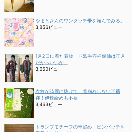
やまとさんのワンタッチ帯を頼んでみる。
3,856ビュー
1月2日に着た着物 ド派手壺柄銘仙は正月
だからいいか。
3,650ビュー
衣紋が綺麗に抜けて、着崩れしない半襦
袢！伊達締めも不要
3,463ビュー
トランプモチーフの帯留め ピンバッチを