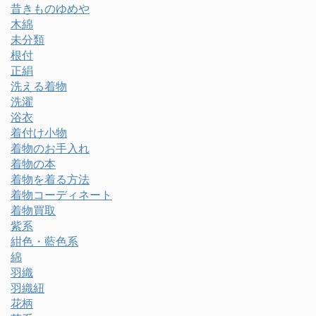
昔きものゆめや
木綿
未分類
根付
正絹
洗える着物
洗濯
浴衣
着付け小物
着物のお手入れ
着物の本
着物を着る方法
着物コーディネート
着物買取
紫系
紺色・藍色系
綿
羽織
羽織紐
花柄