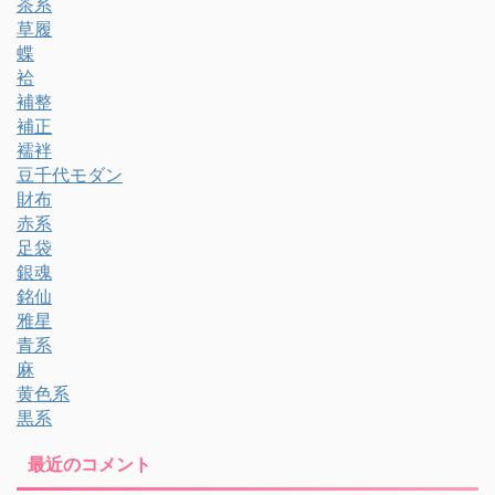
茶系
草履
蝶
袷
補整
補正
襦袢
豆千代モダン
財布
赤系
足袋
銀魂
銘仙
雅星
青系
麻
黄色系
黒系
最近のコメント