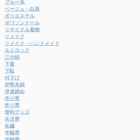
ブルー系
ベージュ・白系
ポリエステル
ポワソンドール
リサイクル着物
リメイク
リメイク・ハンドメイド
ルミロック
三分紐
下着
下駄
付下げ
伊勢木綿
伊達締め
作り帯
作り帯
便利グッズ
兵児帯
化繊
半幅帯
半幅帯