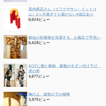
居内商店さん（ゴフクヤサン・ドットコ
ム）2ヶ月過ぎても届かない※追記あり
6,924ビュー
銘仙の袷着物を洗濯する。お風呂で手洗い
6,428ビュー
4/27に着た着物 薔薇のモダン付け下げ
虎の帯
4,877ビュー
胸の上、鎖骨の下の補整
3,975ビュー