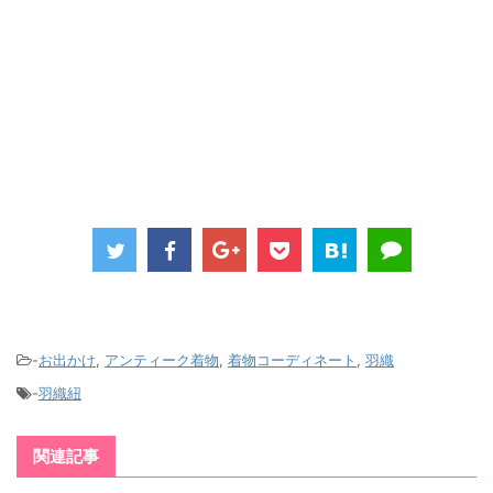
-
お出かけ
,
アンティーク着物
,
着物コーディネート
,
羽織
-
羽織紐
関連記事