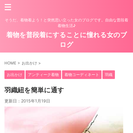
そうだ、着物着よう！と突然思い立った女のブログです。自由な普段着
着物生活♪
着物を普段着にすることに憧れる女のブ
ログ
HOME
>
お出かけ
>
お出かけ
アンティーク着物
着物コーディネート
羽織
羽織紐を簡単に通す
更新日：
2015年1月19日