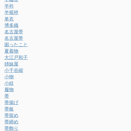
半衿
半襦袢
単衣
博多織
名古屋帯
名古屋帯
困ったこと
夏着物
大江戸和子
姉妹屋
小千谷縮
小物
小紋
履物
帯
帯揚げ
帯板
帯留め
帯締め
帯飾り