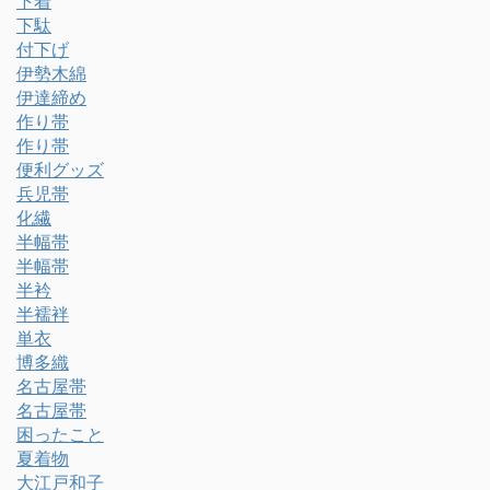
下着
下駄
付下げ
伊勢木綿
伊達締め
作り帯
作り帯
便利グッズ
兵児帯
化繊
半幅帯
半幅帯
半衿
半襦袢
単衣
博多織
名古屋帯
名古屋帯
困ったこと
夏着物
大江戸和子