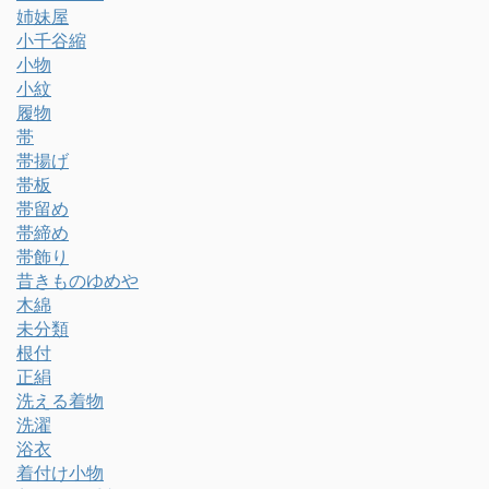
姉妹屋
小千谷縮
小物
小紋
履物
帯
帯揚げ
帯板
帯留め
帯締め
帯飾り
昔きものゆめや
木綿
未分類
根付
正絹
洗える着物
洗濯
浴衣
着付け小物