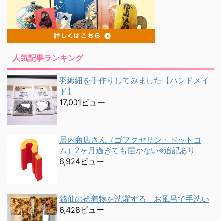
人気記事ランキング
羽織紐を手作りしてみました【ハンドメイ
ド】
17,001ビュー
居内商店さん（ゴフクヤサン・ドットコ
ム）2ヶ月過ぎても届かない※追記あり
6,924ビュー
銘仙の袷着物を洗濯する。お風呂で手洗い
6,428ビュー