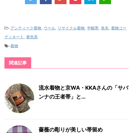
-
アンティーク着物
,
ウール
,
リサイクル着物
,
半幅帯
,
単衣
,
着物コー
ディネート
,
黄色系
-
着物
関連記事
流水着物と京WA・KKAさんの「サバ
ンナの王者帯」と…
薔薇の彫りが美しい帯留め