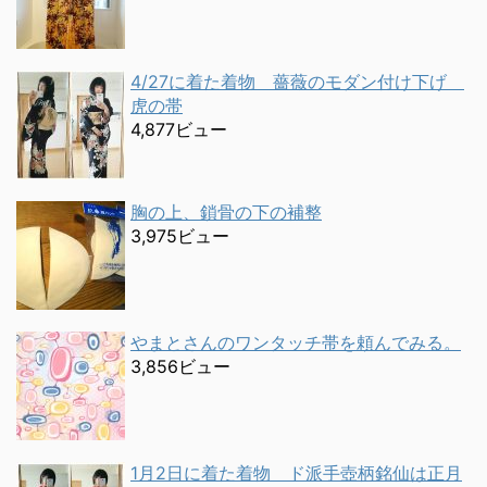
4/27に着た着物 薔薇のモダン付け下げ
虎の帯
4,877ビュー
胸の上、鎖骨の下の補整
3,975ビュー
やまとさんのワンタッチ帯を頼んでみる。
3,856ビュー
1月2日に着た着物 ド派手壺柄銘仙は正月