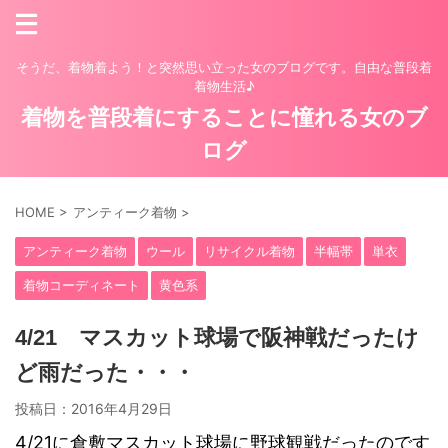
そうだ、着物着よう！と突然思い立った女のブログです。自由な普段着
着物生活♪
着物を普段着にすることに憧れる女のブ
ログ
HOME
>
アンティーク着物
>
アンティーク着物
ウール
リサイクル着物
半幅帯
単衣
着物コーディネート
黄色系
4/21 マスカット球場で阪神戦だったけ
ど雨だった・・・
投稿日：
2016年4月29日
4/21に倉敷マスカット球場に野球観戦だったのです