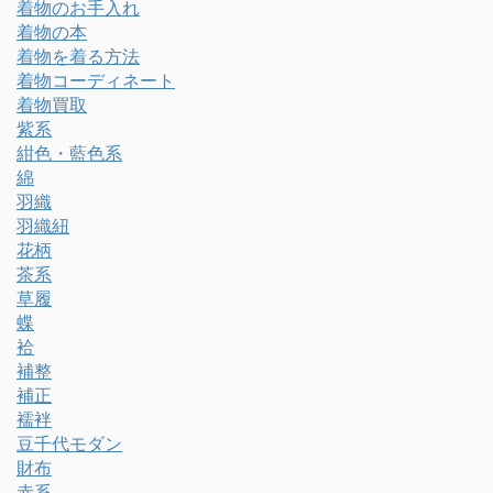
着物のお手入れ
着物の本
着物を着る方法
着物コーディネート
着物買取
紫系
紺色・藍色系
綿
羽織
羽織紐
花柄
茶系
草履
蝶
袷
補整
補正
襦袢
豆千代モダン
財布
赤系