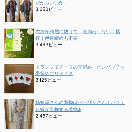
だからいいか。
3,650ビュー
衣紋が綺麗に抜けて、着崩れしない半襦
袢！伊達締めも不要
3,463ビュー
トランプモチーフの帯留め ピンバッチを
帯留めにリメイク
3,125ビュー
姉妹屋さんの着物はべっぴんさん！パステ
ル蝶が乱舞する着物♪
2,467ビュー