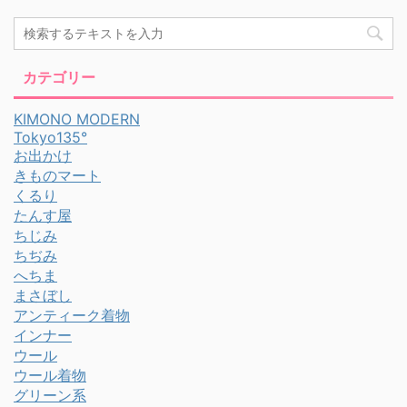
カテゴリー
KIMONO MODERN
Tokyo135°
お出かけ
きものマート
くるり
たんす屋
ちじみ
ちぢみ
へちま
まさぼし
アンティーク着物
インナー
ウール
ウール着物
グリーン系