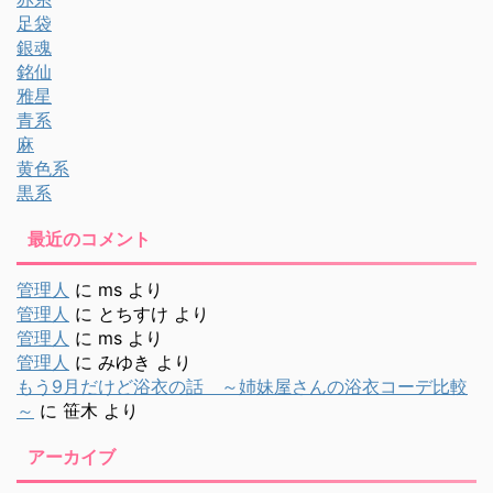
足袋
銀魂
銘仙
雅星
青系
麻
黄色系
黒系
最近のコメント
管理人
に
ms
より
管理人
に
とちすけ
より
管理人
に
ms
より
管理人
に
みゆき
より
もう9月だけど浴衣の話 ～姉妹屋さんの浴衣コーデ比較
～
に
笹木
より
アーカイブ