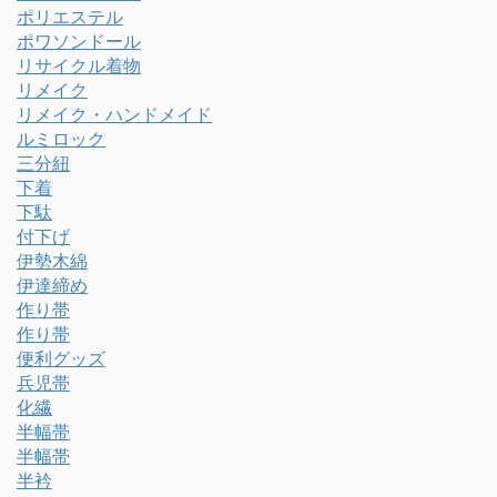
ポリエステル
ポワソンドール
リサイクル着物
リメイク
リメイク・ハンドメイド
ルミロック
三分紐
下着
下駄
付下げ
伊勢木綿
伊達締め
作り帯
作り帯
便利グッズ
兵児帯
化繊
半幅帯
半幅帯
半衿