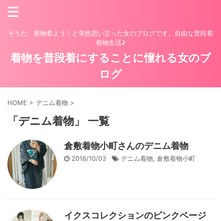
そうだ、着物着よう！と突然思い立った女のブログです。自由な普段着
着物生活♪
着物を普段着にすることに憧れる女のブ
ログ
HOME
>
デニム着物
>
「デニム着物」 一覧
倉敷着物小町さんのデニム着物
2016/10/03
デニム着物
,
倉敷着物小町
イクスコレクションのピンクベージ