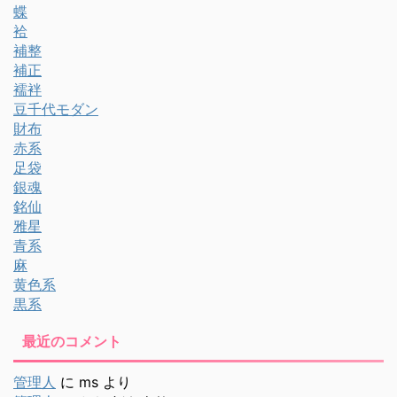
蝶
袷
補整
補正
襦袢
豆千代モダン
財布
赤系
足袋
銀魂
銘仙
雅星
青系
麻
黄色系
黒系
最近のコメント
管理人
に
ms
より