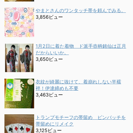
やまとさんのワンタッチ帯を頼んでみる。
3,856ビュー
1月2日に着た着物 ド派手壺柄銘仙は正月
だからいいか。
3,650ビュー
衣紋が綺麗に抜けて、着崩れしない半襦
袢！伊達締めも不要
3,463ビュー
トランプモチーフの帯留め ピンバッチを
帯留めにリメイク
3,125ビュー