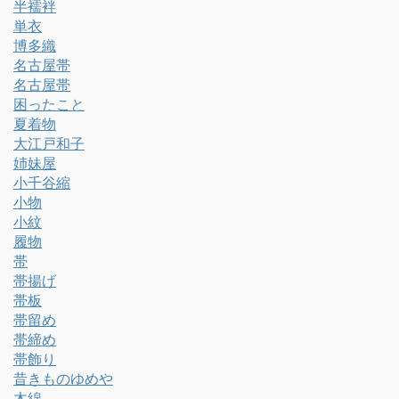
半襦袢
単衣
博多織
名古屋帯
名古屋帯
困ったこと
夏着物
大江戸和子
姉妹屋
小千谷縮
小物
小紋
履物
帯
帯揚げ
帯板
帯留め
帯締め
帯飾り
昔きものゆめや
木綿