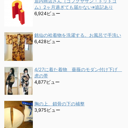
居内商店さん（ゴフクヤサン・ドットコ
ム）2ヶ月過ぎても届かない※追記あり
6,924ビュー
銘仙の袷着物を洗濯する。お風呂で手洗い
6,428ビュー
4/27に着た着物 薔薇のモダン付け下げ
虎の帯
4,877ビュー
胸の上、鎖骨の下の補整
3,975ビュー