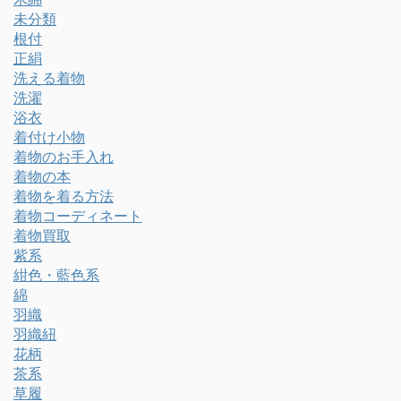
未分類
根付
正絹
洗える着物
洗濯
浴衣
着付け小物
着物のお手入れ
着物の本
着物を着る方法
着物コーディネート
着物買取
紫系
紺色・藍色系
綿
羽織
羽織紐
花柄
茶系
草履