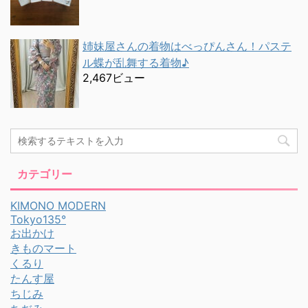
姉妹屋さんの着物はべっぴんさん！パステ
ル蝶が乱舞する着物♪
2,467ビュー
カテゴリー
KIMONO MODERN
Tokyo135°
お出かけ
きものマート
くるり
たんす屋
ちじみ