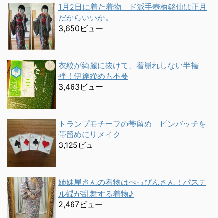
1月2日に着た着物 ド派手壺柄銘仙は正月
だからいいか。
3,650ビュー
衣紋が綺麗に抜けて、着崩れしない半襦
袢！伊達締めも不要
3,463ビュー
トランプモチーフの帯留め ピンバッチを
帯留めにリメイク
3,125ビュー
姉妹屋さんの着物はべっぴんさん！パステ
ル蝶が乱舞する着物♪
2,467ビュー