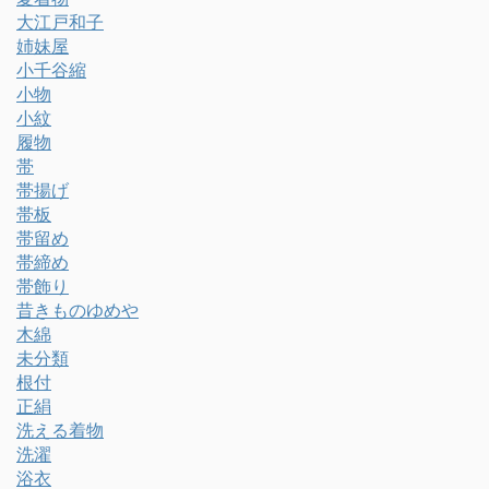
大江戸和子
姉妹屋
小千谷縮
小物
小紋
履物
帯
帯揚げ
帯板
帯留め
帯締め
帯飾り
昔きものゆめや
木綿
未分類
根付
正絹
洗える着物
洗濯
浴衣