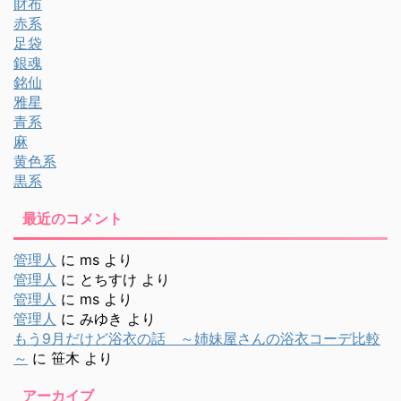
財布
赤系
足袋
銀魂
銘仙
雅星
青系
麻
黄色系
黒系
最近のコメント
管理人
に
ms
より
管理人
に
とちすけ
より
管理人
に
ms
より
管理人
に
みゆき
より
もう9月だけど浴衣の話 ～姉妹屋さんの浴衣コーデ比較
～
に
笹木
より
アーカイブ