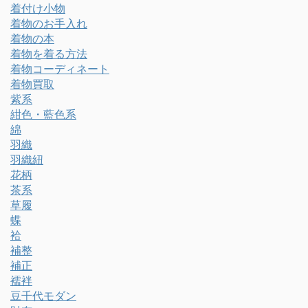
着付け小物
着物のお手入れ
着物の本
着物を着る方法
着物コーディネート
着物買取
紫系
紺色・藍色系
綿
羽織
羽織紐
花柄
茶系
草履
蝶
袷
補整
補正
襦袢
豆千代モダン