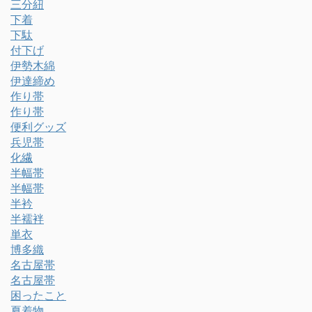
三分紐
下着
下駄
付下げ
伊勢木綿
伊達締め
作り帯
作り帯
便利グッズ
兵児帯
化繊
半幅帯
半幅帯
半衿
半襦袢
単衣
博多織
名古屋帯
名古屋帯
困ったこと
夏着物