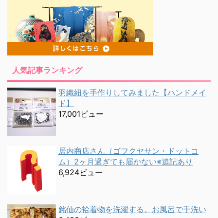
人気記事ランキング
羽織紐を手作りしてみました【ハンドメイ
ド】
17,001ビュー
居内商店さん（ゴフクヤサン・ドットコ
ム）2ヶ月過ぎても届かない※追記あり
6,924ビュー
銘仙の袷着物を洗濯する。お風呂で手洗い