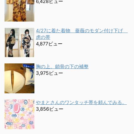
6,428ビュー
4/27に着た着物 薔薇のモダン付け下げ
虎の帯
4,877ビュー
胸の上、鎖骨の下の補整
3,975ビュー
やまとさんのワンタッチ帯を頼んでみる。
3,856ビュー