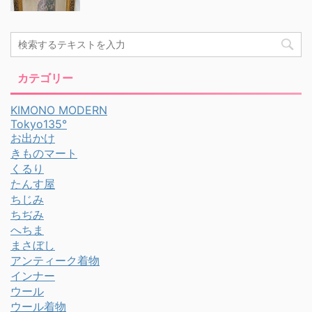
カテゴリー
KIMONO MODERN
Tokyo135°
お出かけ
きものマート
くるり
たんす屋
ちじみ
ちぢみ
へちま
まさぼし
アンティーク着物
インナー
ウール
ウール着物