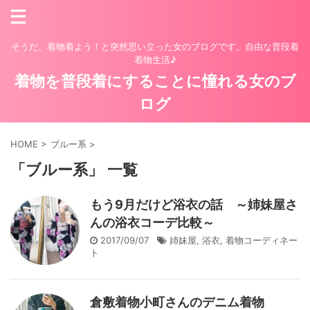
そうだ、着物着よう！と突然思い立った女のブログです。自由な普段着
着物生活♪
着物を普段着にすることに憧れる女のブ
ログ
HOME
>
ブルー系
>
「ブルー系」 一覧
もう9月だけど浴衣の話 ～姉妹屋さ
んの浴衣コーデ比較～
2017/09/07
姉妹屋
,
浴衣
,
着物コーディネー
ト
倉敷着物小町さんのデニム着物