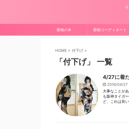
そ
着物の本
着物コーディネート
HOME
>
付下げ
>
「付下げ」 一覧
4/27に
2016/04/2
大事なことがあ
も阪神タイガー
ど、これは良い