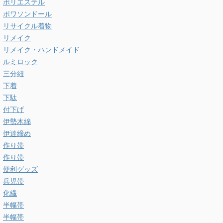
ポリエステル
ポワソンドール
リサイクル着物
リメイク
リメイク・ハンドメイド
ルミロック
三分紐
下着
下駄
付下げ
伊勢木綿
伊達締め
作り帯
作り帯
便利グッズ
兵児帯
化繊
半幅帯
半幅帯