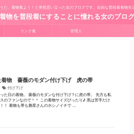
うだ、着物着よう！と突然思い立った女のブログです。自由な普段着着物生
着物を普段着にすることに憧れる女のブロ
リンク集
管理人
着た着物 薔薇のモダン付け下げ 虎の帯
7
付け下げ
った日の着物。 薔薇のモダンな付け下げ？に虎の帯。 先方も私
スのファンなので＾＾ この着物サイズぴったり♪ 黒は苦手だけ
！！ 着物も帯も雅星さんのホシノイチで ...