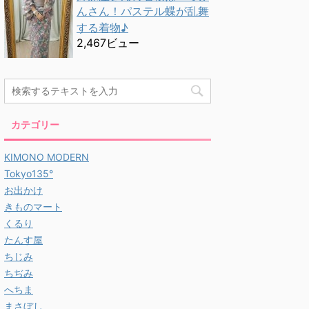
んさん！パステル蝶が乱舞
する着物♪
2,467ビュー
カテゴリー
KIMONO MODERN
Tokyo135°
お出かけ
きものマート
くるり
たんす屋
ちじみ
ちぢみ
へちま
まさぼし