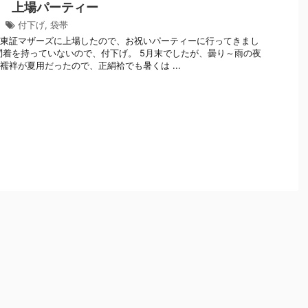
 上場パーティー
3
付下げ
,
袋帯
東証マザーズに上場したので、お祝いパーティーに行ってきまし
問着を持っていないので、付下げ。 5月末でしたが、曇り～雨の夜
襦袢が夏用だったので、正絹袷でも暑くは ...