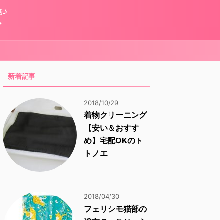
活♪
グ
新着記事
2018/10/29
着物クリーニング
【安い＆おすす
め】宅配OKのト
トノエ
2018/04/30
フェリシモ猫部の