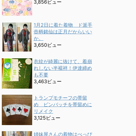
3,856ビュー
1月2日に着た着物 ド派手
壺柄銘仙は正月だからいい
か。
3,650ビュー
衣紋が綺麗に抜けて、着崩
れしない半襦袢！伊達締め
も不要
3,463ビュー
トランプモチーフの帯留
め ピンバッチを帯留めに
リメイク
3,125ビュー
姉妹屋さんの着物はべっぴ