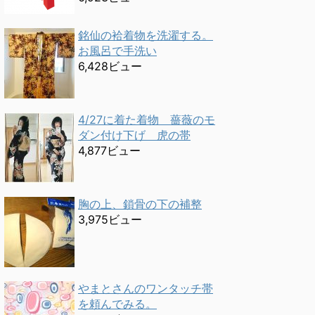
銘仙の袷着物を洗濯する。
お風呂で手洗い
6,428ビュー
4/27に着た着物 薔薇のモ
ダン付け下げ 虎の帯
4,877ビュー
胸の上、鎖骨の下の補整
3,975ビュー
やまとさんのワンタッチ帯
を頼んでみる。