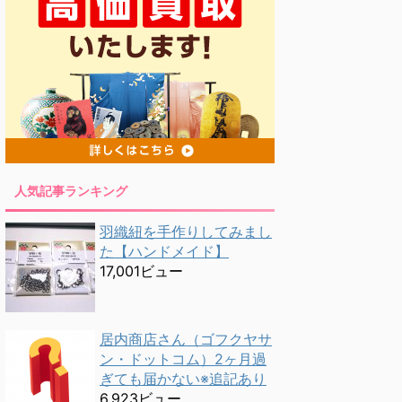
人気記事ランキング
羽織紐を手作りしてみまし
た【ハンドメイド】
17,001ビュー
居内商店さん（ゴフクヤサ
ン・ドットコム）2ヶ月過
ぎても届かない※追記あり
6,923ビュー