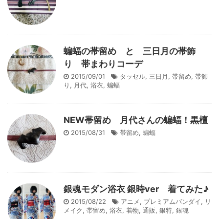
蝙蝠の帯留め と 三日月の帯飾
り 帯まわりコーデ
2015/09/01
タッセル
,
三日月
,
帯留め
,
帯飾
り
,
月代
,
浴衣
,
蝙蝠
NEW帯留め 月代さんの蝙蝠！黒檀
2015/08/31
帯留め
,
蝙蝠
銀魂モダン浴衣 銀時ver 着てみた♪
2015/08/22
アニメ
,
プレミアムバンダイ
,
リ
メイク
,
帯留め
,
浴衣
,
着物
,
通販
,
銀特
,
銀魂