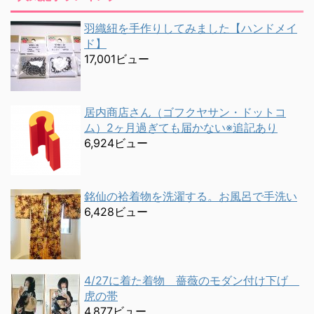
羽織紐を手作りしてみました【ハンドメイ
ド】
17,001ビュー
居内商店さん（ゴフクヤサン・ドットコ
ム）2ヶ月過ぎても届かない※追記あり
6,924ビュー
銘仙の袷着物を洗濯する。お風呂で手洗い
6,428ビュー
4/27に着た着物 薔薇のモダン付け下げ
虎の帯
4,877ビュー