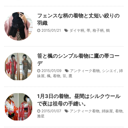
フェンスな柄の着物と丈短い絞りの
羽織
2015/01/21
ダイヤ柄
,
帯
,
格子柄
,
鶴
笹と楓のシンプル着物に鷹の帯コー
デ
2015/01/09
アンティーク着物
,
シンエイ
,
姉
妹屋
,
楓
,
着物
,
笹
,
鷹
1月3日の着物。昼間はシルクウール
で夜は祖母の手縫い。
2015/01/07
アンティーク着物
,
姉妹屋
,
着物
,
雅星