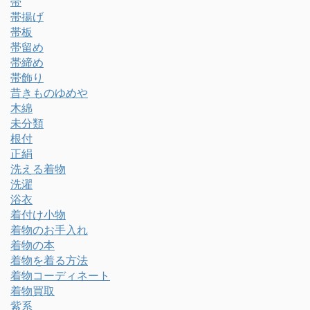
帯
帯揚げ
帯板
帯留め
帯締め
帯飾り
昔きものゆめや
木綿
未分類
根付
正絹
洗える着物
洗濯
浴衣
着付け小物
着物のお手入れ
着物の本
着物を着る方法
着物コーディネート
着物買取
紫系