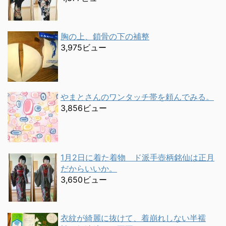
胸の上、鎖骨の下の補整
3,975ビュー
やまとさんのワンタッチ帯を頼んでみる。
3,856ビュー
1月2日に着た着物 ド派手壺柄銘仙は正月
だからいいか。
3,650ビュー
衣紋が綺麗に抜けて、着崩れしない半襦