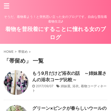
そうだ、着物着よう！と突然思い立った女のブログです。自由な普段着
着物生活♪
着物を普段着にすることに憧れる女のブ
ログ
HOME
>
帯留め
>
「帯留め」 一覧
もう9月だけど浴衣の話 ～姉妹屋さ
んの浴衣コーデ比較～
2017/09/07
姉妹屋
,
浴衣
,
着物コーディネー
ト
グリーン×ピンクが春らしいウールの