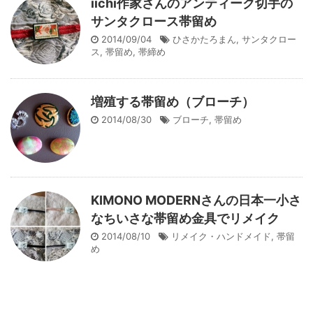
iichi作家さんのアンティーク切手の
サンタクロース帯留め
2014/09/04
ひさかたろまん
,
サンタクロー
ス
,
帯留め
,
帯締め
増殖する帯留め（ブローチ）
2014/08/30
ブローチ
,
帯留め
KIMONO MODERNさんの日本一小さ
なちいさな帯留め金具でリメイク
2014/08/10
リメイク・ハンドメイド
,
帯留
め