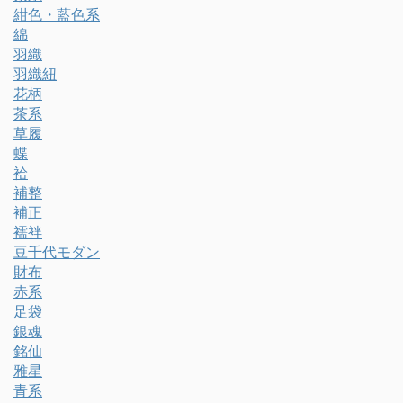
紺色・藍色系
綿
羽織
羽織紐
花柄
茶系
草履
蝶
袷
補整
補正
襦袢
豆千代モダン
財布
赤系
足袋
銀魂
銘仙
雅星
青系