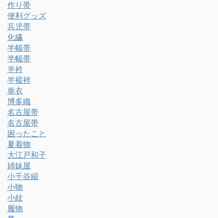
作り帯
便利グッズ
兵児帯
化繊
半幅帯
半幅帯
半衿
半襦袢
単衣
博多織
名古屋帯
名古屋帯
困ったこと
夏着物
大江戸和子
姉妹屋
小千谷縮
小物
小紋
履物