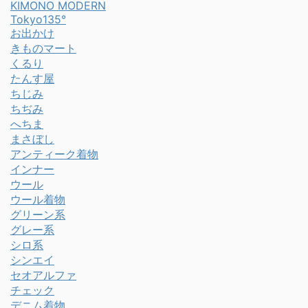
KIMONO MODERN
Tokyo135°
お出かけ
きものマート
くるり
たんす屋
ちじみ
ちぢみ
へちま
まさぼし
アンティーク着物
インナー
ウール
ウール着物
グリーン系
グレー系
シロ系
シンエイ
セオアルファ
チェック
デニム着物