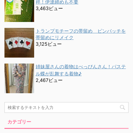
袢！伊達締めも不要
3,463ビュー
トランプモチーフの帯留め ピンバッチを
帯留めにリメイク
3,125ビュー
姉妹屋さんの着物はべっぴんさん！パステ
ル蝶が乱舞する着物♪
2,467ビュー
カテゴリー