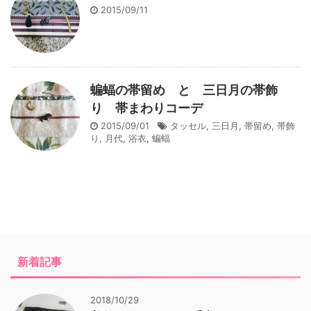
2015/09/11
蝙蝠の帯留め と 三日月の帯飾
り 帯まわりコーデ
2015/09/01
タッセル
,
三日月
,
帯留め
,
帯飾
り
,
月代
,
浴衣
,
蝙蝠
新着記事
2018/10/29