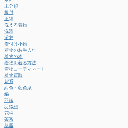
未分類
根付
正絹
洗える着物
洗濯
浴衣
着付け小物
着物のお手入れ
着物の本
着物を着る方法
着物コーディネート
着物買取
紫系
紺色・藍色系
綿
羽織
羽織紐
花柄
茶系
草履