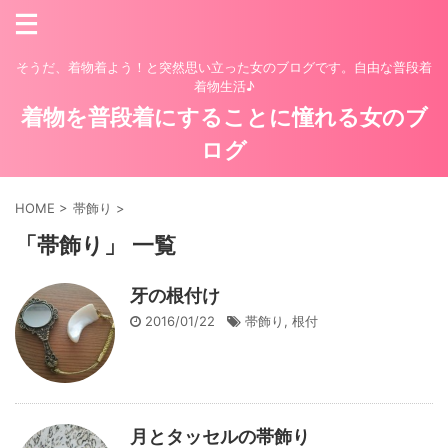
そうだ、着物着よう！と突然思い立った女のブログです。自由な普段着
着物生活♪
着物を普段着にすることに憧れる女のブ
ログ
HOME
>
帯飾り
>
「帯飾り」 一覧
牙の根付け
2016/01/22
帯飾り
,
根付
月とタッセルの帯飾り