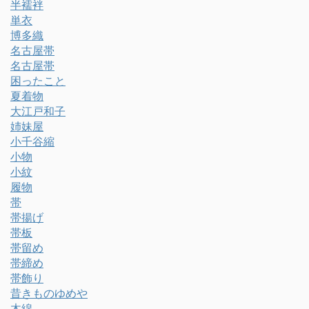
半襦袢
単衣
博多織
名古屋帯
名古屋帯
困ったこと
夏着物
大江戸和子
姉妹屋
小千谷縮
小物
小紋
履物
帯
帯揚げ
帯板
帯留め
帯締め
帯飾り
昔きものゆめや
木綿