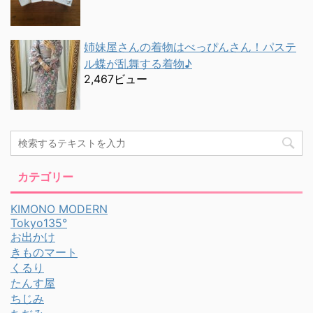
姉妹屋さんの着物はべっぴんさん！パステ
ル蝶が乱舞する着物♪
2,467ビュー
カテゴリー
KIMONO MODERN
Tokyo135°
お出かけ
きものマート
くるり
たんす屋
ちじみ