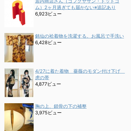
居内商店さん（ゴフクヤサン・ドットコ
ム）2ヶ月過ぎても届かない※追記あり
6,923ビュー
銘仙の袷着物を洗濯する。お風呂で手洗い
6,428ビュー
4/27に着た着物 薔薇のモダン付け下げ
虎の帯
4,877ビュー
胸の上、鎖骨の下の補整
3,975ビュー