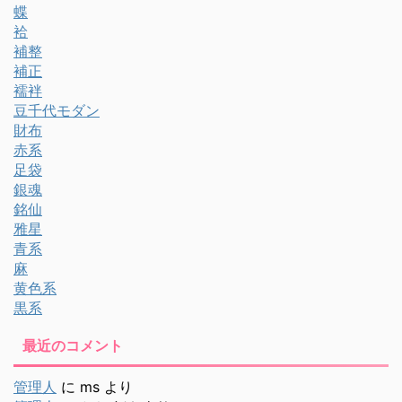
蝶
袷
補整
補正
襦袢
豆千代モダン
財布
赤系
足袋
銀魂
銘仙
雅星
青系
麻
黄色系
黒系
最近のコメント
管理人
に
ms
より