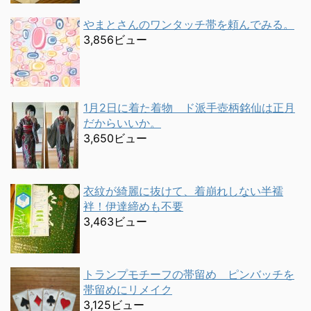
やまとさんのワンタッチ帯を頼んでみる。
3,856ビュー
1月2日に着た着物 ド派手壺柄銘仙は正月
だからいいか。
3,650ビュー
衣紋が綺麗に抜けて、着崩れしない半襦
袢！伊達締めも不要
3,463ビュー
トランプモチーフの帯留め ピンバッチを
帯留めにリメイク
3,125ビュー