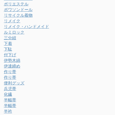
ポリエステル
ポワソンドール
リサイクル着物
リメイク
リメイク・ハンドメイド
ルミロック
三分紐
下着
下駄
付下げ
伊勢木綿
伊達締め
作り帯
作り帯
便利グッズ
兵児帯
化繊
半幅帯
半幅帯
半衿