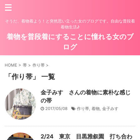
そうだ、着物着よう！と突然思い立った女のブログです。自由な普段着
着物生活♪
着物を普段着にすることに憧れる女のブ
ログ
HOME
>
帯
>
作り帯
>
「作り帯」 一覧
金子みすゞさんの着物に素朴な感じ
の帯
2017/05/08
作り帯
,
着物
,
金子みすゞ
2/24 東京 目黒雅叙園 打ち合わ