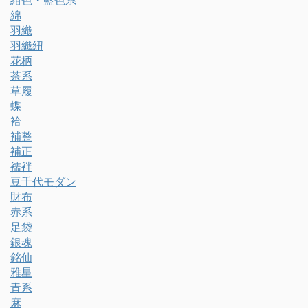
紺色・藍色系
綿
羽織
羽織紐
花柄
茶系
草履
蝶
袷
補整
補正
襦袢
豆千代モダン
財布
赤系
足袋
銀魂
銘仙
雅星
青系
麻