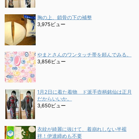
胸の上、鎖骨の下の補整
3,975ビュー
やまとさんのワンタッチ帯を頼んでみる。
3,856ビュー
1月2日に着た着物 ド派手壺柄銘仙は正月
だからいいか。
3,650ビュー
衣紋が綺麗に抜けて、着崩れしない半襦
袢！伊達締めも不要