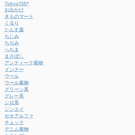
Tokyo135°
お出かけ
きものマート
くるり
たんす屋
ちじみ
ちぢみ
へちま
まさぼし
アンティーク着物
インナー
ウール
ウール着物
グリーン系
グレー系
シロ系
シンエイ
セオアルファ
チェック
デニム着物