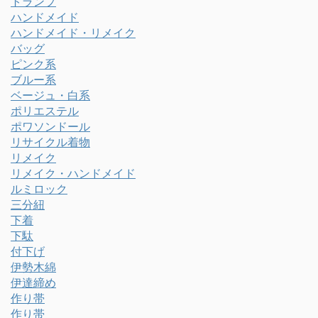
トランプ
ハンドメイド
ハンドメイド・リメイク
バッグ
ピンク系
ブルー系
ベージュ・白系
ポリエステル
ポワソンドール
リサイクル着物
リメイク
リメイク・ハンドメイド
ルミロック
三分紐
下着
下駄
付下げ
伊勢木綿
伊達締め
作り帯
作り帯