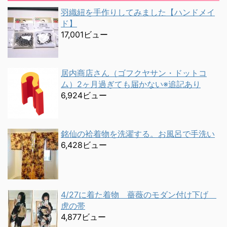
羽織紐を手作りしてみました【ハンドメイ
ド】
17,001ビュー
居内商店さん（ゴフクヤサン・ドットコ
ム）2ヶ月過ぎても届かない※追記あり
6,924ビュー
銘仙の袷着物を洗濯する。お風呂で手洗い
6,428ビュー
4/27に着た着物 薔薇のモダン付け下げ
虎の帯
4,877ビュー