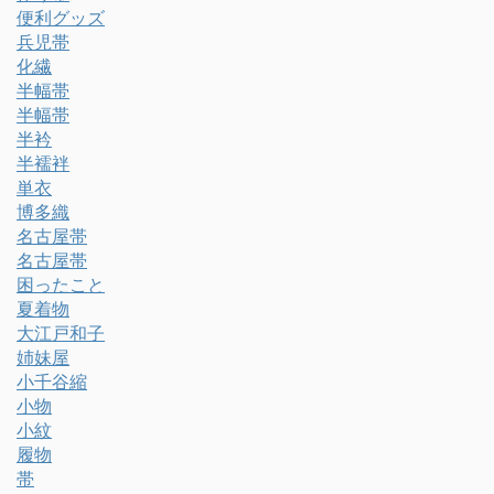
便利グッズ
兵児帯
化繊
半幅帯
半幅帯
半衿
半襦袢
単衣
博多織
名古屋帯
名古屋帯
困ったこと
夏着物
大江戸和子
姉妹屋
小千谷縮
小物
小紋
履物
帯