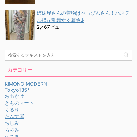
姉妹屋さんの着物はべっぴんさん！パステ
ル蝶が乱舞する着物♪
2,467ビュー
カテゴリー
KIMONO MODERN
Tokyo135°
お出かけ
きものマート
くるり
たんす屋
ちじみ
ちぢみ
へちま