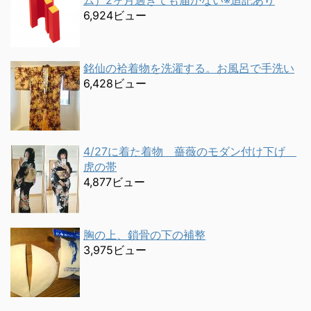
ム）2ヶ月過ぎても届かない※追記あり
6,924ビュー
銘仙の袷着物を洗濯する。お風呂で手洗い
6,428ビュー
4/27に着た着物 薔薇のモダン付け下げ
虎の帯
4,877ビュー
胸の上、鎖骨の下の補整
3,975ビュー