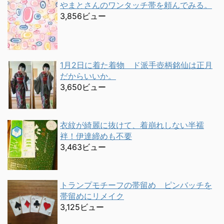
やまとさんのワンタッチ帯を頼んでみる。
3,856ビュー
1月2日に着た着物 ド派手壺柄銘仙は正月
だからいいか。
3,650ビュー
衣紋が綺麗に抜けて、着崩れしない半襦
袢！伊達締めも不要
3,463ビュー
トランプモチーフの帯留め ピンバッチを
帯留めにリメイク
3,125ビュー