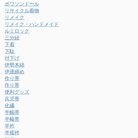
ポワソンドール
リサイクル着物
リメイク
リメイク・ハンドメイド
ルミロック
三分紐
下着
下駄
付下げ
伊勢木綿
伊達締め
作り帯
作り帯
便利グッズ
兵児帯
化繊
半幅帯
半幅帯
半衿
半襦袢