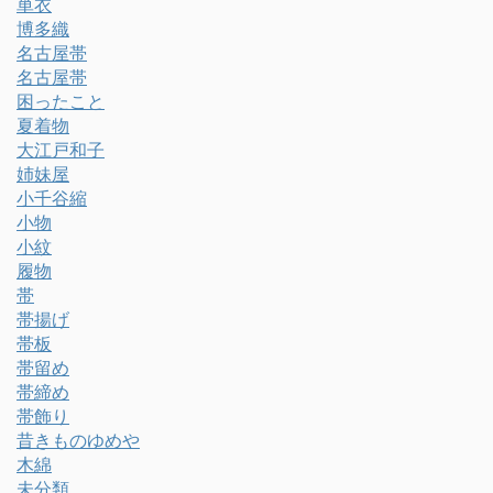
単衣
博多織
名古屋帯
名古屋帯
困ったこと
夏着物
大江戸和子
姉妹屋
小千谷縮
小物
小紋
履物
帯
帯揚げ
帯板
帯留め
帯締め
帯飾り
昔きものゆめや
木綿
未分類