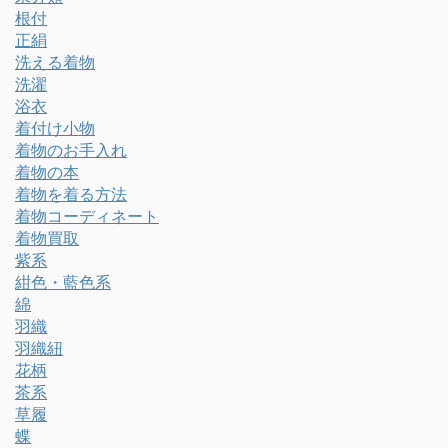
根付
正絹
洗える着物
洗濯
浴衣
着付け小物
着物のお手入れ
着物の本
着物を着る方法
着物コーディネート
着物買取
紫系
紺色・藍色系
綿
羽織
羽織紐
花柄
茶系
草履
蝶