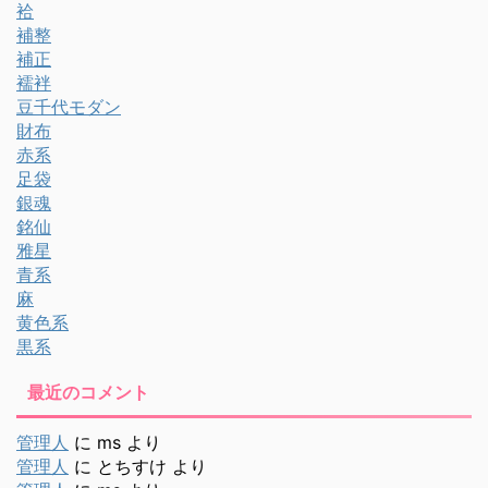
袷
補整
補正
襦袢
豆千代モダン
財布
赤系
足袋
銀魂
銘仙
雅星
青系
麻
黄色系
黒系
最近のコメント
管理人
に
ms
より
管理人
に
とちすけ
より