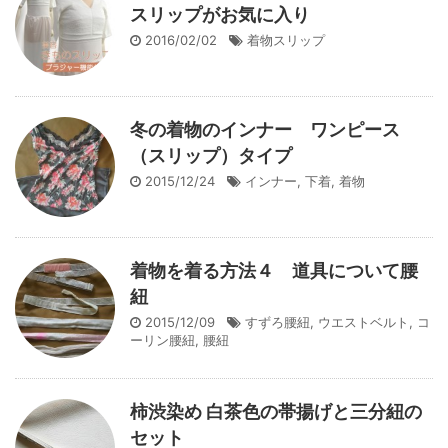
スリップがお気に入り
2016/02/02
着物スリップ
冬の着物のインナー ワンピース
（スリップ）タイプ
2015/12/24
インナー
,
下着
,
着物
着物を着る方法４ 道具について腰
紐
2015/12/09
すずろ腰紐
,
ウエストベルト
,
コ
ーリン腰紐
,
腰紐
柿渋染め 白茶色の帯揚げと三分紐の
セット