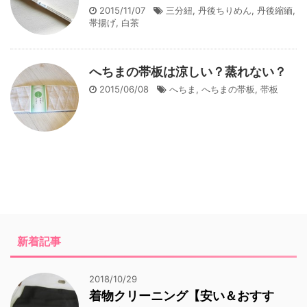
2015/11/07
三分紐
,
丹後ちりめん
,
丹後縮緬
,
帯揚げ
,
白茶
へちまの帯板は涼しい？蒸れない？
2015/06/08
へちま
,
へちまの帯板
,
帯板
新着記事
2018/10/29
着物クリーニング【安い＆おすす