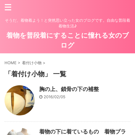
そうだ、着物着よう！と突然思い立った女のブログです。自由な普段着
着物生活♪
着物を普段着にすることに憧れる女のブ
ログ
HOME
>
着付け小物
>
「着付け小物」 一覧
胸の上、鎖骨の下の補整
2016/02/05
着物の下に着ているもの 着物ブラ