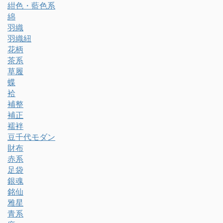
紺色・藍色系
綿
羽織
羽織紐
花柄
茶系
草履
蝶
袷
補整
補正
襦袢
豆千代モダン
財布
赤系
足袋
銀魂
銘仙
雅星
青系