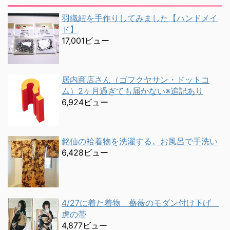
羽織紐を手作りしてみました【ハンドメイ
ド】
17,001ビュー
居内商店さん（ゴフクヤサン・ドットコ
ム）2ヶ月過ぎても届かない※追記あり
6,924ビュー
銘仙の袷着物を洗濯する。お風呂で手洗い
6,428ビュー
4/27に着た着物 薔薇のモダン付け下げ
虎の帯
4,877ビュー