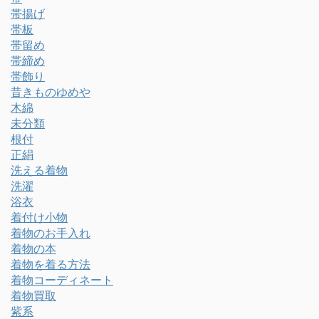
帯揚げ
帯板
帯留め
帯締め
帯飾り
昔きものゆめや
木綿
未分類
根付
正絹
洗える着物
洗濯
浴衣
着付け小物
着物のお手入れ
着物の本
着物を着る方法
着物コーディネート
着物買取
紫系