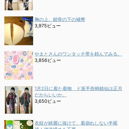
胸の上、鎖骨の下の補整
3,975ビュー
やまとさんのワンタッチ帯を頼んでみる。
3,856ビュー
1月2日に着た着物 ド派手壺柄銘仙は正月
だからいいか。
3,650ビュー
衣紋が綺麗に抜けて、着崩れしない半襦