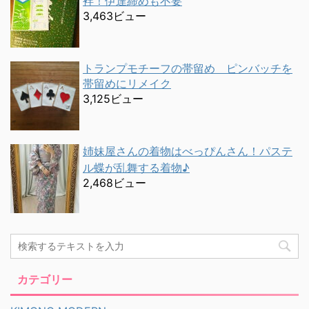
袢！伊達締めも不要
3,463ビュー
トランプモチーフの帯留め ピンバッチを
帯留めにリメイク
3,125ビュー
姉妹屋さんの着物はべっぴんさん！パステ
ル蝶が乱舞する着物♪
2,468ビュー
カテゴリー