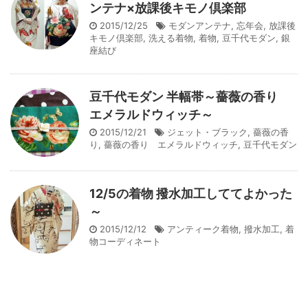
ンテナ×放課後キモノ倶楽部
2015/12/25
モダンアンテナ
,
忘年会
,
放課後
キモノ倶楽部
,
洗える着物
,
着物
,
豆千代モダン
,
銀
座結び
豆千代モダン 半幅帯～薔薇の香り
エメラルドウィッチ～
2015/12/21
ジェット・ブラック
,
薔薇の香
り
,
薔薇の香り エメラルドウィッチ
,
豆千代モダン
12/5の着物 撥水加工しててよかった
～
2015/12/12
アンティーク着物
,
撥水加工
,
着
物コーディネート