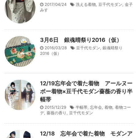
2017/04/24
洗える着物
,
豆千代モダン
,
金子
みすゞ
3月6日 銀魂晴祭り2016（仮）
2016/03/28
豆千代モダン
,
銀魂晴祭り
2016（仮）
12/19忘年会で着た着物 アールヌー
ボー着物×豆千代モダン薔薇の香り半
幅帯
2015/12/29
半幅帯
,
忘年会
,
着物
,
着物コー
デ
,
薔薇の香り
,
豆千代モダン
12/18 忘年会で着た着物 モダンア