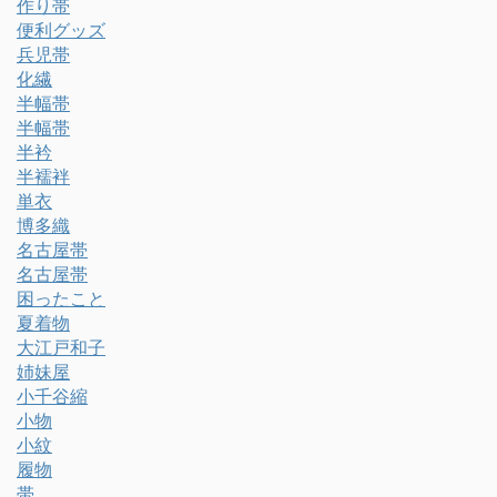
作り帯
便利グッズ
兵児帯
化繊
半幅帯
半幅帯
半衿
半襦袢
単衣
博多織
名古屋帯
名古屋帯
困ったこと
夏着物
大江戸和子
姉妹屋
小千谷縮
小物
小紋
履物
帯