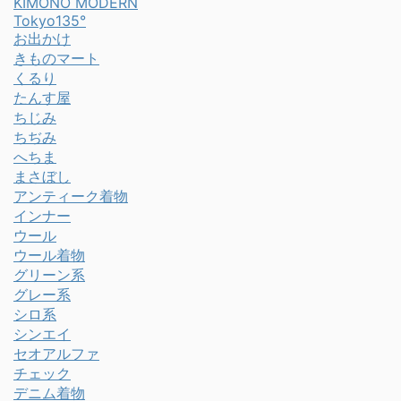
KIMONO MODERN
Tokyo135°
お出かけ
きものマート
くるり
たんす屋
ちじみ
ちぢみ
へちま
まさぼし
アンティーク着物
インナー
ウール
ウール着物
グリーン系
グレー系
シロ系
シンエイ
セオアルファ
チェック
デニム着物