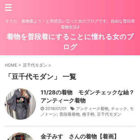
そうだ、着物着よう！と突然思い立った女のブログです。自由な普段着
着物生活♪
着物を普段着にすることに憧れる女のブ
ログ
HOME
>
豆千代モダン
>
「豆千代モダン」 一覧
11/28の着物 モダンチェックな紬？
アンティーク着物
2018/01/01
アンティーク着物
,
チェック
,
モ
ノトーン
,
普段着着物
,
格子柄
,
豆千代モダン
金子みすゞさんの着物【着画】