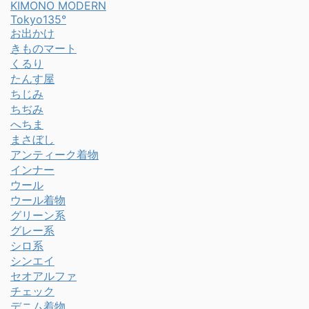
KIMONO MODERN
Tokyo135°
お出かけ
きものマート
くるり
たんす屋
ちじみ
ちぢみ
へちま
まさぼし
アンティーク着物
インナー
ウール
ウール着物
グリーン系
グレー系
シロ系
シンエイ
セオアルファ
チェック
デニム着物