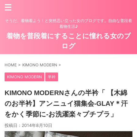
そうだ、着物着よう！と突然思い立った女のブログです。自由な普段着
着物生活♪
着物を普段着にすることに憧れる女のブ
ログ
HOME
>
KIMONO MODERN
>
KIMONO MODERN
半衿
KIMONO MODERNさんの半衿「 【木綿
のお半衿】アンニュイ猫集会-GLAY＊汗
をかく季節に-お洗濯楽々プチプラ」
投稿日：
2014年8月10日