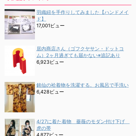
羽織紐を手作りしてみました【ハンドメイ
ド】
17,001ビュー
居内商店さん（ゴフクヤサン・ドットコ
ム）2ヶ月過ぎても届かない※追記あり
6,923ビュー
銘仙の袷着物を洗濯する。お風呂で手洗い
6,428ビュー
4/27に着た着物 薔薇のモダン付け下げ
虎の帯
4,877ビュー