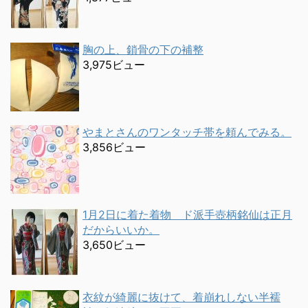
胸の上、鎖骨の下の補整
3,975ビュー
やまとさんのワンタッチ帯を頼んでみる。
3,856ビュー
1月2日に着た着物 ド派手壺柄銘仙は正月
だからいいか。
3,650ビュー
衣紋が綺麗に抜けて、着崩れしない半襦