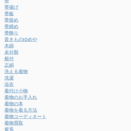
帯
帯揚げ
帯板
帯留め
帯締め
帯飾り
昔きものゆめや
木綿
未分類
根付
正絹
洗える着物
洗濯
浴衣
着付け小物
着物のお手入れ
着物の本
着物を着る方法
着物コーディネート
着物買取
紫系