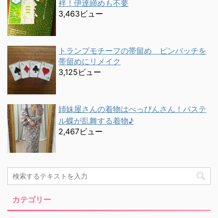
袢！伊達締めも不要
3,463ビュー
トランプモチーフの帯留め ピンバッチを
帯留めにリメイク
3,125ビュー
姉妹屋さんの着物はべっぴんさん！パステ
ル蝶が乱舞する着物♪
2,467ビュー
カテゴリー