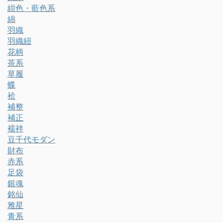
紺色・藍色系
綿
羽織
羽織紐
花柄
茶系
草履
蝶
袷
補整
補正
襦袢
豆千代モダン
財布
赤系
足袋
銀魂
銘仙
雅星
青系