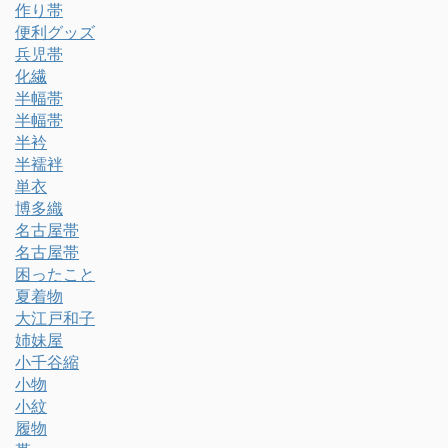
作り帯
便利グッズ
兵児帯
化繊
半幅帯
半幅帯
半衿
半襦袢
単衣
博多織
名古屋帯
名古屋帯
困ったこと
夏着物
大江戸和子
姉妹屋
小千谷縮
小物
小紋
履物