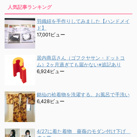
人気記事ランキング
羽織紐を手作りしてみました【ハンドメイ
ド】
17,001ビュー
居内商店さん（ゴフクヤサン・ドットコ
ム）2ヶ月過ぎても届かない※追記あり
6,924ビュー
銘仙の袷着物を洗濯する。お風呂で手洗い
6,428ビュー
4/27に着た着物 薔薇のモダン付け下げ