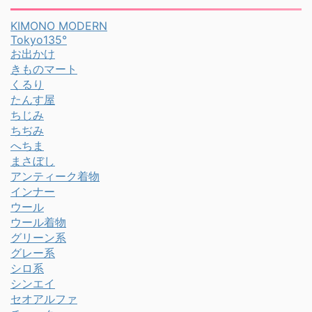
KIMONO MODERN
Tokyo135°
お出かけ
きものマート
くるり
たんす屋
ちじみ
ちぢみ
へちま
まさぼし
アンティーク着物
インナー
ウール
ウール着物
グリーン系
グレー系
シロ系
シンエイ
セオアルファ