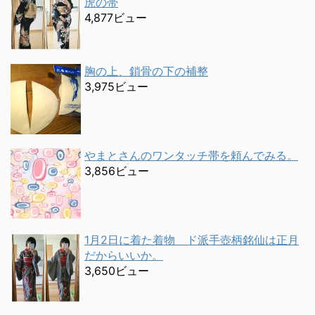
虎の帯
4,877ビュー
胸の上、鎖骨の下の補整
3,975ビュー
やまとさんのワンタッチ帯を頼んでみる。
3,856ビュー
1月2日に着た着物 ド派手壺柄銘仙は正月
だからいいか。
3,650ビュー