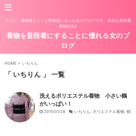
そうだ、着物着よう！と突然思い立った女のブログです。自由な普段着
着物生活♪
着物を普段着にすることに憧れる女のブ
ログ
HOME
>
いちりん
「 いちりん 」 一覧
洗えるポリエステル着物 小さい鶴
がいっぱい！
2015/01/28
いちりん
,
ポリエステル着物
,
鶴