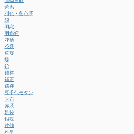
着物買取
紫系
紺色・藍色系
綿
羽織
羽織紐
花柄
茶系
草履
蝶
袷
補整
補正
襦袢
豆千代モダン
財布
赤系
足袋
銀魂
銘仙
雅星