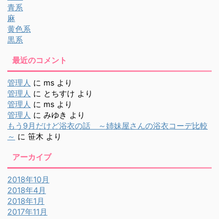
青系
麻
黄色系
黒系
最近のコメント
管理人
に
ms
より
管理人
に
とちすけ
より
管理人
に
ms
より
管理人
に
みゆき
より
もう9月だけど浴衣の話 ～姉妹屋さんの浴衣コーデ比較
～
に
笹木
より
アーカイブ
2018年10月
2018年4月
2018年1月
2017年11月