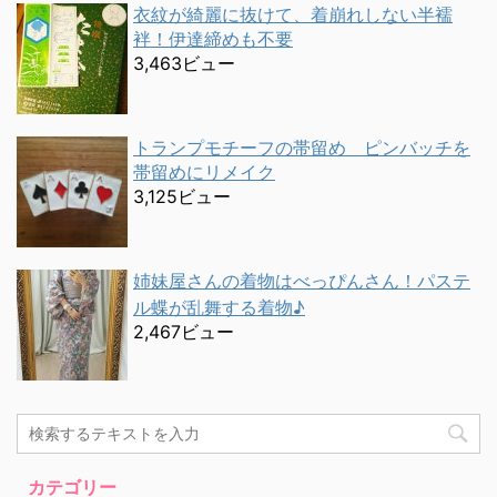
衣紋が綺麗に抜けて、着崩れしない半襦
袢！伊達締めも不要
3,463ビュー
トランプモチーフの帯留め ピンバッチを
帯留めにリメイク
3,125ビュー
姉妹屋さんの着物はべっぴんさん！パステ
ル蝶が乱舞する着物♪
2,467ビュー
カテゴリー