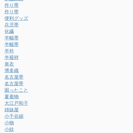
作り帯
作り帯
便利グッズ
兵児帯
化繊
半幅帯
半幅帯
半衿
半襦袢
単衣
博多織
名古屋帯
名古屋帯
困ったこと
夏着物
大江戸和子
姉妹屋
小千谷縮
小物
小紋