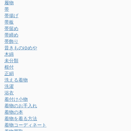
履物
帯
帯揚げ
帯板
帯留め
帯締め
帯飾り
昔きものゆめや
木綿
未分類
根付
正絹
洗える着物
洗濯
浴衣
着付け小物
着物のお手入れ
着物の本
着物を着る方法
着物コーディネート