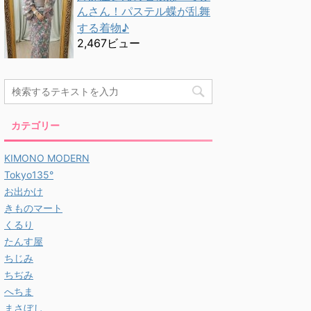
んさん！パステル蝶が乱舞
する着物♪
2,467ビュー
カテゴリー
KIMONO MODERN
Tokyo135°
お出かけ
きものマート
くるり
たんす屋
ちじみ
ちぢみ
へちま
まさぼし