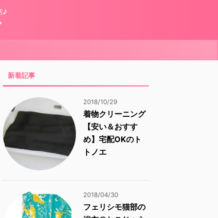
活♪
グ
新着記事
2018/10/29
着物クリーニング
【安い＆おすす
め】宅配OKのト
トノエ
2018/04/30
フェリシモ猫部の