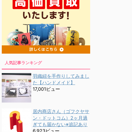
人気記事ランキング
羽織紐を手作りしてみまし
た【ハンドメイド】
17,001ビュー
居内商店さん（ゴフクヤサ
ン・ドットコム）2ヶ月過
ぎても届かない※追記あり
6,923ビュー