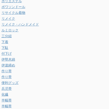
ポリエステル
ポワソンドール
リサイクル着物
リメイク
リメイク・ハンドメイド
ルミロック
三分紐
下着
下駄
付下げ
伊勢木綿
伊達締め
作り帯
作り帯
便利グッズ
兵児帯
化繊
半幅帯
半幅帯