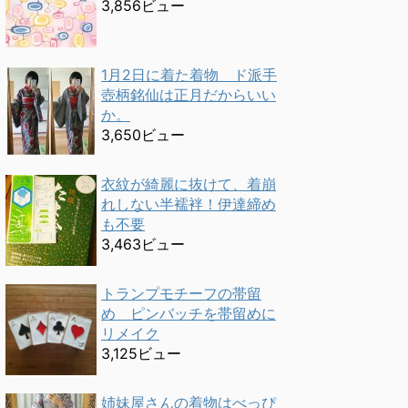
3,856ビュー
1月2日に着た着物 ド派手
壺柄銘仙は正月だからいい
か。
3,650ビュー
衣紋が綺麗に抜けて、着崩
れしない半襦袢！伊達締め
も不要
3,463ビュー
トランプモチーフの帯留
め ピンバッチを帯留めに
リメイク
3,125ビュー
姉妹屋さんの着物はべっぴ