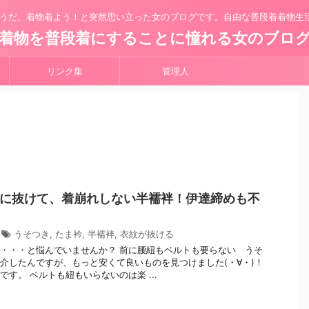
うだ、着物着よう！と突然思い立った女のブログです。自由な普段着着物生
着物を普段着にすることに憧れる女のブロ
リンク集
管理人
に抜けて、着崩れしない半襦袢！伊達締めも不
うそつき
,
たま衿
,
半襦袢
,
衣紋が抜ける
・・・と悩んでいませんか？ 前に腰紐もベルトも要らない うそ
介したんですが、もっと安くて良いものを見つけました(・∀・)！
です。 ベルトも紐もいらないのは楽 ...