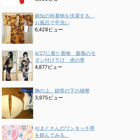
銘仙の袷着物を洗濯する。
お風呂で手洗い
6,428ビュー
4/27に着た着物 薔薇のモ
ダン付け下げ 虎の帯
4,877ビュー
胸の上、鎖骨の下の補整
3,975ビュー
やまとさんのワンタッチ帯
を頼んでみる。