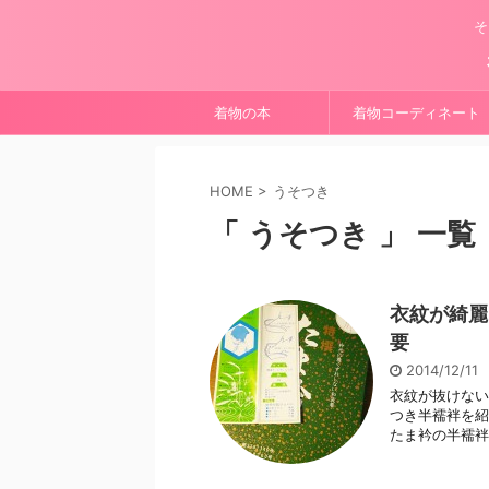
そ
着物の本
着物コーディネート
HOME
>
うそつき
「 うそつき 」 一覧
衣紋が綺麗
要
2014/12/11
衣紋が抜けない
つき半襦袢を紹
たま衿の半襦袢