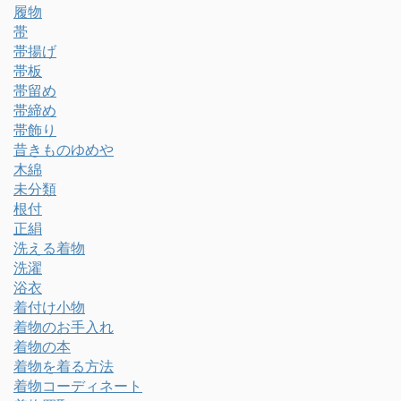
履物
帯
帯揚げ
帯板
帯留め
帯締め
帯飾り
昔きものゆめや
木綿
未分類
根付
正絹
洗える着物
洗濯
浴衣
着付け小物
着物のお手入れ
着物の本
着物を着る方法
着物コーディネート