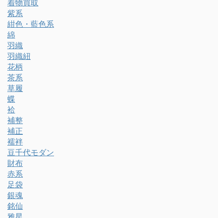
着物買取
紫系
紺色・藍色系
綿
羽織
羽織紐
花柄
茶系
草履
蝶
袷
補整
補正
襦袢
豆千代モダン
財布
赤系
足袋
銀魂
銘仙
雅星