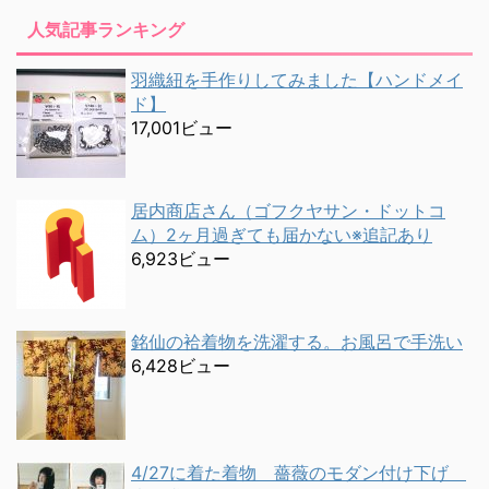
人気記事ランキング
羽織紐を手作りしてみました【ハンドメイ
ド】
17,001ビュー
居内商店さん（ゴフクヤサン・ドットコ
ム）2ヶ月過ぎても届かない※追記あり
6,923ビュー
銘仙の袷着物を洗濯する。お風呂で手洗い
6,428ビュー
4/27に着た着物 薔薇のモダン付け下げ