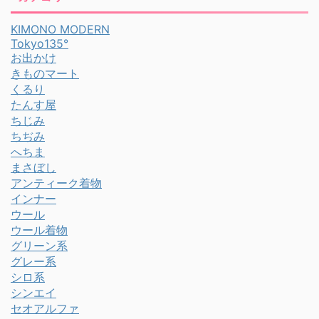
KIMONO MODERN
Tokyo135°
お出かけ
きものマート
くるり
たんす屋
ちじみ
ちぢみ
へちま
まさぼし
アンティーク着物
インナー
ウール
ウール着物
グリーン系
グレー系
シロ系
シンエイ
セオアルファ