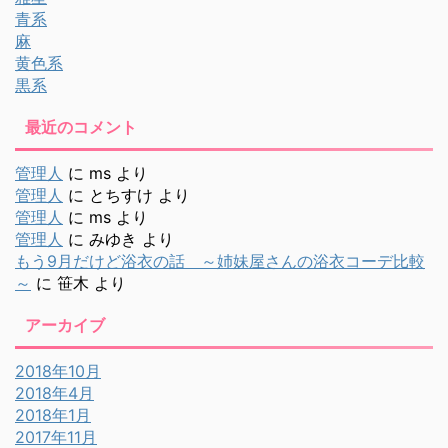
青系
麻
黄色系
黒系
最近のコメント
管理人
に
ms
より
管理人
に
とちすけ
より
管理人
に
ms
より
管理人
に
みゆき
より
もう9月だけど浴衣の話 ～姉妹屋さんの浴衣コーデ比較
～
に
笹木
より
アーカイブ
2018年10月
2018年4月
2018年1月
2017年11月