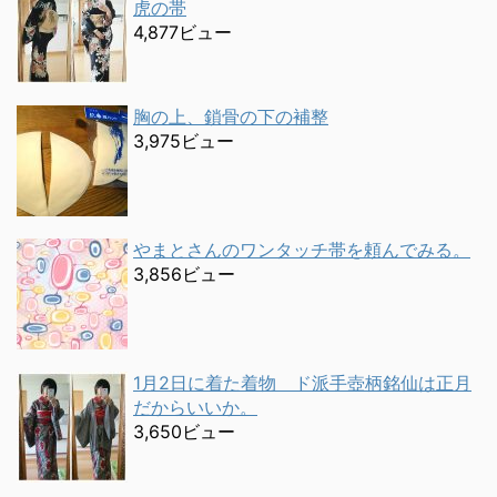
虎の帯
4,877ビュー
胸の上、鎖骨の下の補整
3,975ビュー
やまとさんのワンタッチ帯を頼んでみる。
3,856ビュー
1月2日に着た着物 ド派手壺柄銘仙は正月
だからいいか。
3,650ビュー