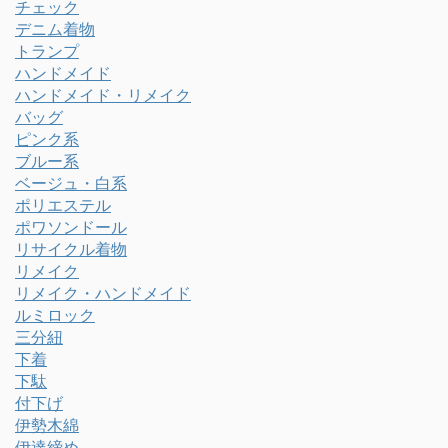
チェック
デニム着物
トランプ
ハンドメイド
ハンドメイド・リメイク
バッグ
ピンク系
ブルー系
ベージュ・白系
ポリエステル
ポワソンドール
リサイクル着物
リメイク
リメイク・ハンドメイド
ルミロック
三分紐
下着
下駄
付下げ
伊勢木綿
伊達締め