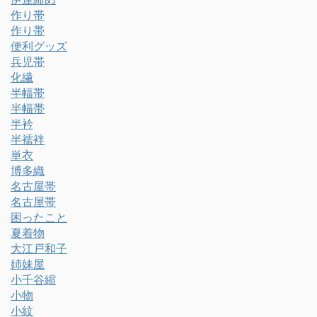
作り帯
作り帯
便利グッズ
兵児帯
化繊
半幅帯
半幅帯
半衿
半襦袢
単衣
博多織
名古屋帯
名古屋帯
困ったこと
夏着物
大江戸和子
姉妹屋
小千谷縮
小物
小紋