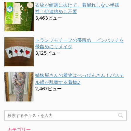
衣紋が綺麗に抜けて、着崩れしない半襦
袢！伊達締めも不要
3,463ビュー
トランプモチーフの帯留め ピンバッチを
帯留めにリメイク
3,125ビュー
姉妹屋さんの着物はべっぴんさん！パステ
ル蝶が乱舞する着物♪
2,467ビュー
カテゴリー