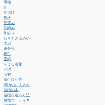
履物
帯
帯揚げ
帯板
帯留め
帯締め
帯飾り
昔きものゆめや
木綿
未分類
根付
正絹
洗える着物
洗濯
浴衣
着付け小物
着物のお手入れ
着物の本
着物を着る方法
着物コーディネート