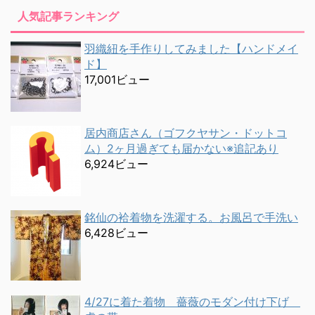
人気記事ランキング
羽織紐を手作りしてみました【ハンドメイ
ド】
17,001ビュー
居内商店さん（ゴフクヤサン・ドットコ
ム）2ヶ月過ぎても届かない※追記あり
6,924ビュー
銘仙の袷着物を洗濯する。お風呂で手洗い
6,428ビュー
4/27に着た着物 薔薇のモダン付け下げ