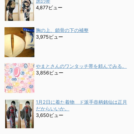
虎の帯
4,877ビュー
胸の上、鎖骨の下の補整
3,975ビュー
やまとさんのワンタッチ帯を頼んでみる。
3,856ビュー
1月2日に着た着物 ド派手壺柄銘仙は正月
だからいいか。
3,650ビュー