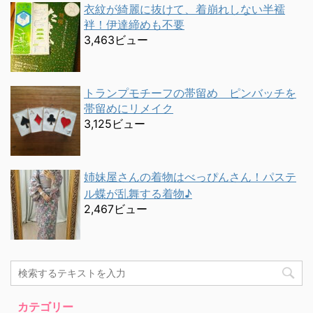
衣紋が綺麗に抜けて、着崩れしない半襦
袢！伊達締めも不要
3,463ビュー
トランプモチーフの帯留め ピンバッチを
帯留めにリメイク
3,125ビュー
姉妹屋さんの着物はべっぴんさん！パステ
ル蝶が乱舞する着物♪
2,467ビュー
カテゴリー