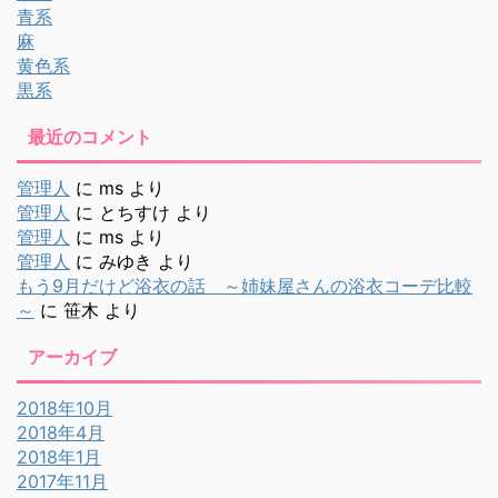
青系
麻
黄色系
黒系
最近のコメント
管理人
に
ms
より
管理人
に
とちすけ
より
管理人
に
ms
より
管理人
に
みゆき
より
もう9月だけど浴衣の話 ～姉妹屋さんの浴衣コーデ比較
～
に
笹木
より
アーカイブ
2018年10月
2018年4月
2018年1月
2017年11月