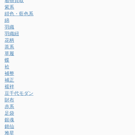
着物買取
紫系
紺色・藍色系
綿
羽織
羽織紐
花柄
茶系
草履
蝶
袷
補整
補正
襦袢
豆千代モダン
財布
赤系
足袋
銀魂
銘仙
雅星