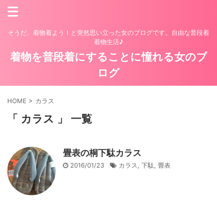
そうだ、着物着よう！と突然思い立った女のブログです。自由な普段着
着物生活♪
着物を普段着にすることに憧れる女のブ
ログ
HOME
>
カラス
「 カラス 」 一覧
畳表の桐下駄カラス
2016/01/23
カラス
,
下駄
,
畳表