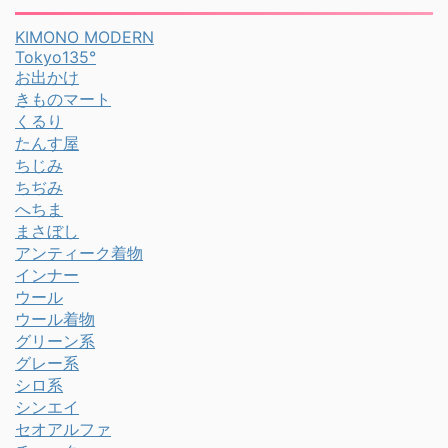
KIMONO MODERN
Tokyo135°
お出かけ
きものマート
くるり
たんす屋
ちじみ
ちぢみ
へちま
まさぼし
アンティーク着物
インナー
ウール
ウール着物
グリーン系
グレー系
シロ系
シンエイ
セオアルファ