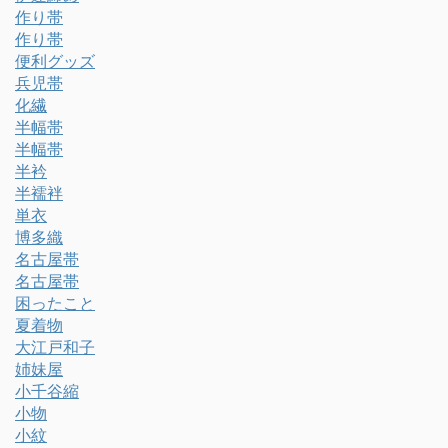
作り帯
作り帯
便利グッズ
兵児帯
化繊
半幅帯
半幅帯
半衿
半襦袢
単衣
博多織
名古屋帯
名古屋帯
困ったこと
夏着物
大江戸和子
姉妹屋
小千谷縮
小物
小紋