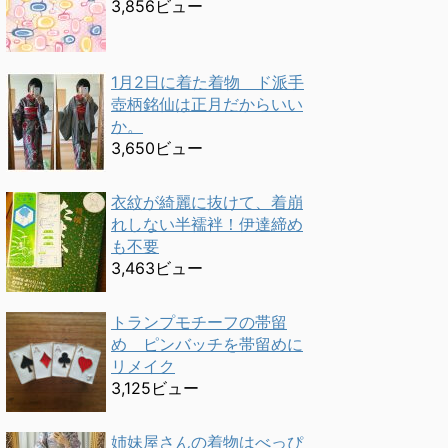
3,856ビュー
1月2日に着た着物 ド派手
壺柄銘仙は正月だからいい
か。
3,650ビュー
衣紋が綺麗に抜けて、着崩
れしない半襦袢！伊達締め
も不要
3,463ビュー
トランプモチーフの帯留
め ピンバッチを帯留めに
リメイク
3,125ビュー
姉妹屋さんの着物はべっぴ