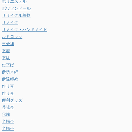
ポリエステル
ポワソンドール
リサイクル着物
リメイク
リメイク・ハンドメイド
ルミロック
三分紐
下着
下駄
付下げ
伊勢木綿
伊達締め
作り帯
作り帯
便利グッズ
兵児帯
化繊
半幅帯
半幅帯