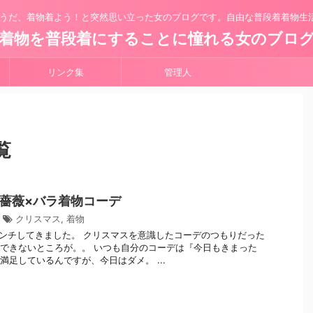
うだ、着物着よう！と突然思い立った女のブログです。自由な普段着着物生
着物を普段着にすることに憧れる女のブロ
リンク集
管理人
覧
薔薇×バラ着物コーデ
クリスマス
,
着物
物 ランチしてきました。 クリスマスを意識したコーデのつもりだった
できないところが。。 いつも自分のコーデは『今日もきまった
満足しているんですが、今日はダメ。 ...