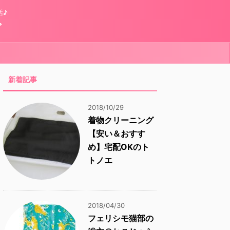
活♪
グ
新着記事
2018/10/29
着物クリーニング
【安い＆おすす
め】宅配OKのト
トノエ
2018/04/30
フェリシモ猫部の