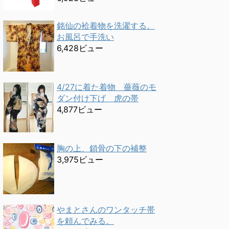
銘仙の袷着物を洗濯する。
お風呂で手洗い
6,428ビュー
4/27に着た着物 薔薇のモ
ダン付け下げ 虎の帯
4,877ビュー
胸の上、鎖骨の下の補整
3,975ビュー
やまとさんのワンタッチ帯
を頼んでみる。