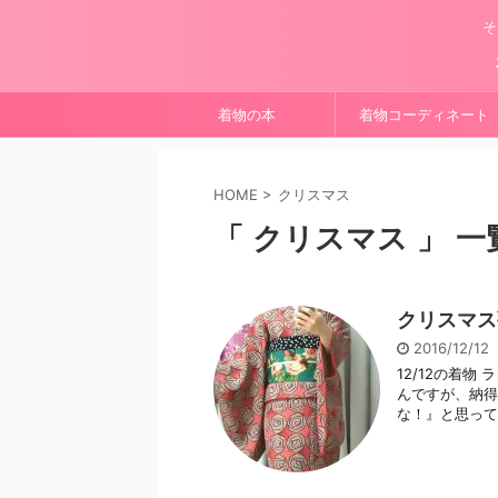
そ
着物の本
着物コーディネート
HOME
>
クリスマス
「 クリスマス 」 一
クリスマス
2016/12/12
12/12の着
んですが、納得
な！』と思って