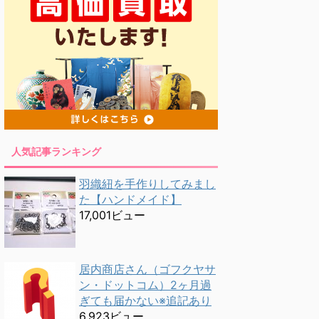
人気記事ランキング
羽織紐を手作りしてみまし
た【ハンドメイド】
17,001ビュー
居内商店さん（ゴフクヤサ
ン・ドットコム）2ヶ月過
ぎても届かない※追記あり
6,923ビュー