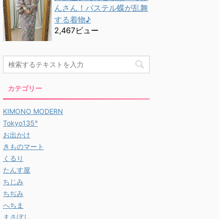
んさん！パステル蝶が乱舞
する着物♪
2,467ビュー
カテゴリー
KIMONO MODERN
Tokyo135°
お出かけ
きものマート
くるり
たんす屋
ちじみ
ちぢみ
へちま
まさぼし