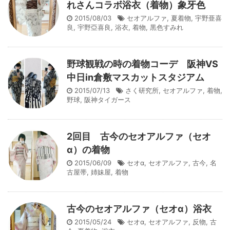
れさんコラボ浴衣（着物）象牙色
2015/08/03
セオアルファ
,
夏着物
,
宇野亜喜
良
,
宇野亞喜良
,
浴衣
,
着物
,
黒色すみれ
野球観戦の時の着物コーデ 阪神VS
中日in倉敷マスカットスタジアム
2015/07/13
さく研究所
,
セオアルファ
,
着物
,
野球
,
阪神タイガース
2回目 古今のセオアルファ（セオ
α）の着物
2015/06/09
セオα
,
セオアルファ
,
古今
,
名
古屋帯
,
姉妹屋
,
着物
古今のセオアルファ（セオα）浴衣
2015/05/24
セオα
,
セオアルファ
,
反物
,
古