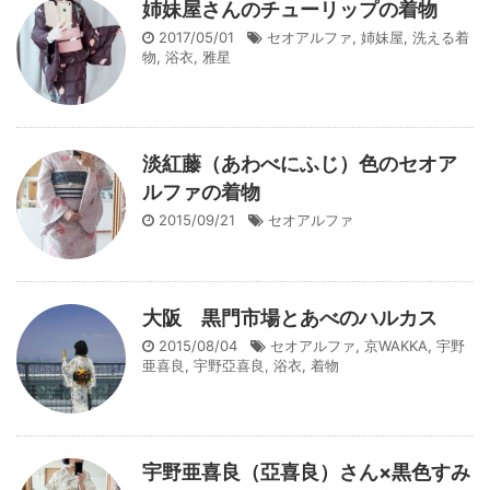
姉妹屋さんのチューリップの着物
2017/05/01
セオアルファ
,
姉妹屋
,
洗える着
物
,
浴衣
,
雅星
淡紅藤（あわべにふじ）色のセオア
ルファの着物
2015/09/21
セオアルファ
大阪 黒門市場とあべのハルカス
2015/08/04
セオアルファ
,
京WAKKA
,
宇野
亜喜良
,
宇野亞喜良
,
浴衣
,
着物
宇野亜喜良（亞喜良）さん×黒色すみ