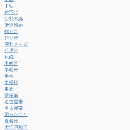
下駄
付下げ
伊勢木綿
伊達締め
作り帯
作り帯
便利グッズ
兵児帯
化繊
半幅帯
半幅帯
半衿
半襦袢
単衣
博多織
名古屋帯
名古屋帯
困ったこと
夏着物
大江戸和子