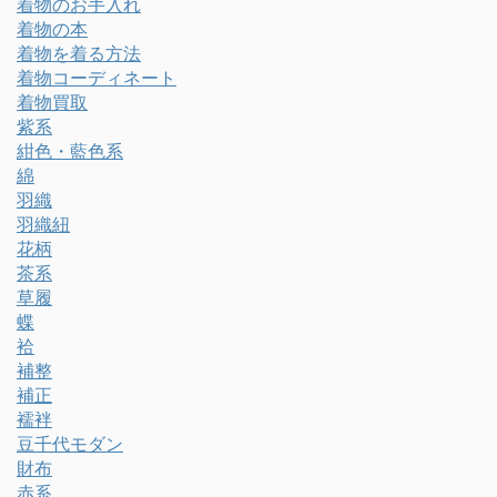
着物のお手入れ
着物の本
着物を着る方法
着物コーディネート
着物買取
紫系
紺色・藍色系
綿
羽織
羽織紐
花柄
茶系
草履
蝶
袷
補整
補正
襦袢
豆千代モダン
財布
赤系