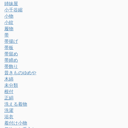
姉妹屋
小千谷縮
小物
小紋
履物
帯
帯揚げ
帯板
帯留め
帯締め
帯飾り
昔きものゆめや
木綿
未分類
根付
正絹
洗える着物
洗濯
浴衣
着付け小物