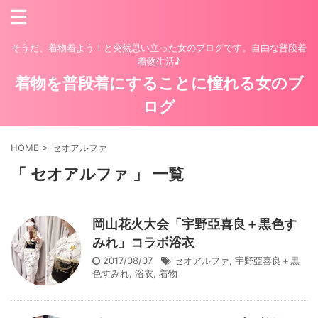
そうだ、着物着よう！と突然思い立った女のブログです。自由な普段着
着物生活♪
着物を普段着にすることに憧れる女のブ
ログ
HOME
>
セオアルファ
「 セオアルファ 」 一覧
岡山花火大会「宇野亞喜良＋黒色す
みれ」コラボ浴衣
2017/08/07
セオアルファ
,
宇野亞喜良＋黒
色すみれ
,
浴衣
,
着物