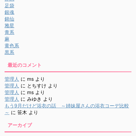
足袋
銀魂
銘仙
雅星
青系
麻
黄色系
黒系
最近のコメント
管理人
に
ms
より
管理人
に
とちすけ
より
管理人
に
ms
より
管理人
に
みゆき
より
もう9月だけど浴衣の話 ～姉妹屋さんの浴衣コーデ比較
～
に
笹木
より
アーカイブ