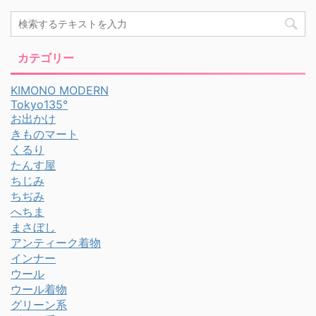
カテゴリー
KIMONO MODERN
Tokyo135°
お出かけ
きものマート
くるり
たんす屋
ちじみ
ちぢみ
へちま
まさぼし
アンティーク着物
インナー
ウール
ウール着物
グリーン系