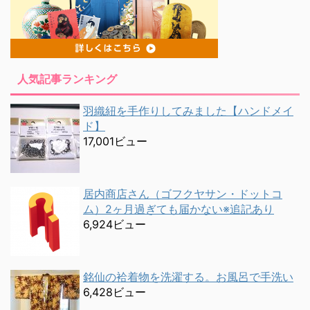
人気記事ランキング
羽織紐を手作りしてみました【ハンドメイ
ド】
17,001ビュー
居内商店さん（ゴフクヤサン・ドットコ
ム）2ヶ月過ぎても届かない※追記あり
6,924ビュー
銘仙の袷着物を洗濯する。お風呂で手洗い
6,428ビュー