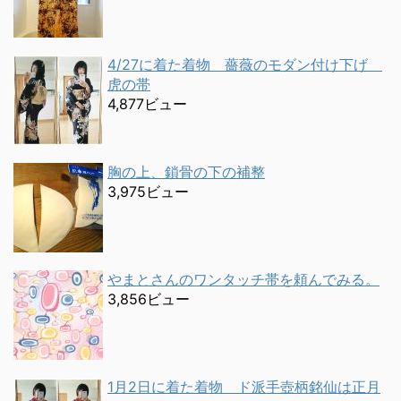
4/27に着た着物 薔薇のモダン付け下げ
虎の帯
4,877ビュー
胸の上、鎖骨の下の補整
3,975ビュー
やまとさんのワンタッチ帯を頼んでみる。
3,856ビュー
1月2日に着た着物 ド派手壺柄銘仙は正月