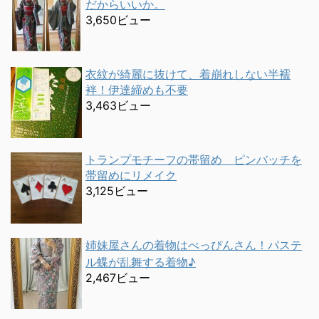
だからいいか。
3,650ビュー
衣紋が綺麗に抜けて、着崩れしない半襦
袢！伊達締めも不要
3,463ビュー
トランプモチーフの帯留め ピンバッチを
帯留めにリメイク
3,125ビュー
姉妹屋さんの着物はべっぴんさん！パステ
ル蝶が乱舞する着物♪
2,467ビュー