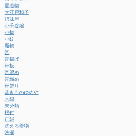
夏着物
大江戸和子
姉妹屋
小千谷縮
小物
小紋
履物
帯
帯揚げ
帯板
帯留め
帯締め
帯飾り
昔きものゆめや
木綿
未分類
根付
正絹
洗える着物
洗濯