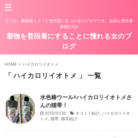
そうだ、着物着よう！と突然思い立った女のブログです。自由な普段着
着物生活♪
着物を普段着にすることに憧れる女のブ
ログ
HOME
>
ハイカロリイオトメ
「 ハイカロリイオトメ 」 一覧
水色椿ウール☓ハイカロリイオトメさ
んの猫帯！
2015/01/30
ネコミミ結び
,
ハイカロリイオ
トメ
,
猫帯
,
猫耳結び