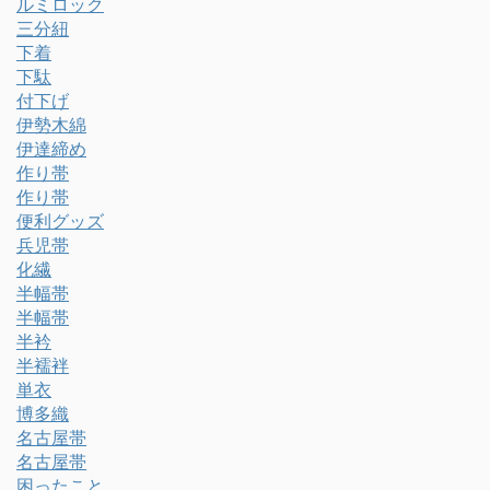
ルミロック
三分紐
下着
下駄
付下げ
伊勢木綿
伊達締め
作り帯
作り帯
便利グッズ
兵児帯
化繊
半幅帯
半幅帯
半衿
半襦袢
単衣
博多織
名古屋帯
名古屋帯
困ったこと