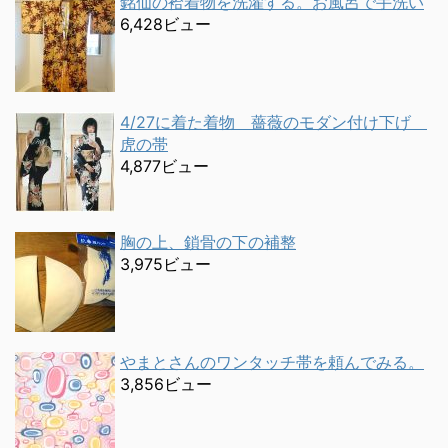
銘仙の袷着物を洗濯する。お風呂で手洗い
6,428ビュー
4/27に着た着物 薔薇のモダン付け下げ
虎の帯
4,877ビュー
胸の上、鎖骨の下の補整
3,975ビュー
やまとさんのワンタッチ帯を頼んでみる。
3,856ビュー