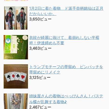
1月2日に着た着物 ド派手壺柄銘仙は正月
だからいいか。
3,650ビュー
衣紋が綺麗に抜けて、着崩れしない半襦
袢！伊達締めも不要
3,463ビュー
トランプモチーフの帯留め ピンバッチを
帯留めにリメイク
3,125ビュー
姉妹屋さんの着物はべっぴんさん！パステ
ル蝶が乱舞する着物♪
2,467ビュー