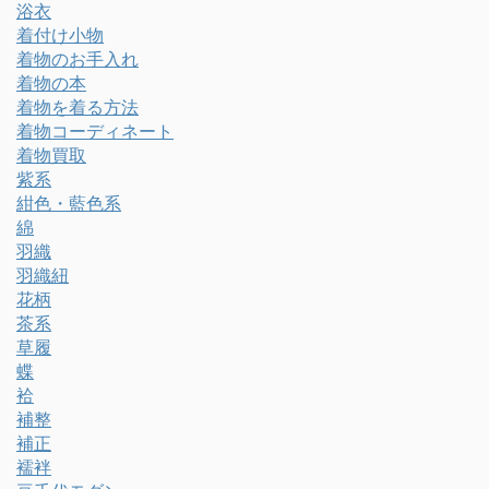
浴衣
着付け小物
着物のお手入れ
着物の本
着物を着る方法
着物コーディネート
着物買取
紫系
紺色・藍色系
綿
羽織
羽織紐
花柄
茶系
草履
蝶
袷
補整
補正
襦袢