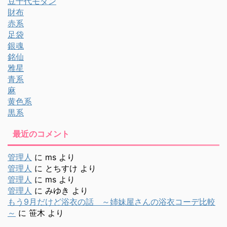
豆千代モダン
財布
赤系
足袋
銀魂
銘仙
雅星
青系
麻
黄色系
黒系
最近のコメント
管理人
に
ms
より
管理人
に
とちすけ
より
管理人
に
ms
より
管理人
に
みゆき
より
もう9月だけど浴衣の話 ～姉妹屋さんの浴衣コーデ比較
～
に
笹木
より