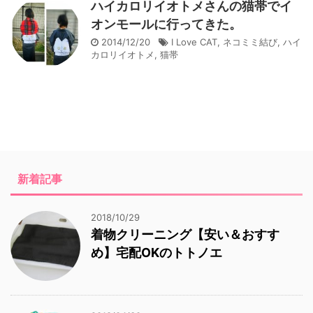
ハイカロリイオトメさんの猫帯でイ
オンモールに行ってきた。
2014/12/20
I Love CAT
,
ネコミミ結び
,
ハイ
カロリイオトメ
,
猫帯
新着記事
2018/10/29
着物クリーニング【安い＆おすす
め】宅配OKのトトノエ