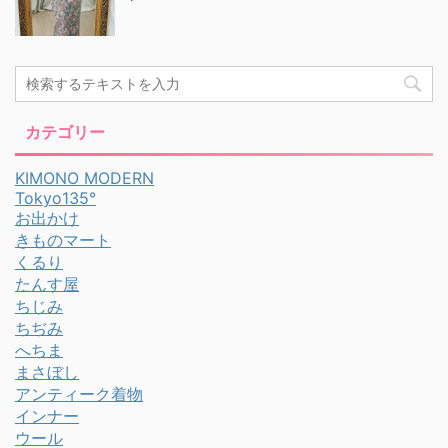
カテゴリー
KIMONO MODERN
Tokyo135°
お出かけ
きものマート
くるり
たんす屋
ちじみ
ちぢみ
へちま
まさぼし
アンティーク着物
インナー
ウール