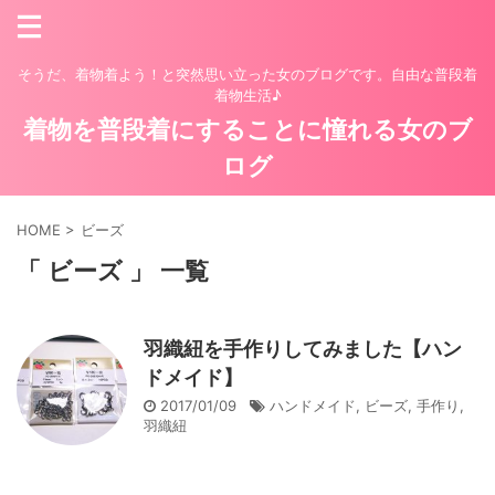
そうだ、着物着よう！と突然思い立った女のブログです。自由な普段着
着物生活♪
着物を普段着にすることに憧れる女のブ
ログ
HOME
>
ビーズ
「 ビーズ 」 一覧
羽織紐を手作りしてみました【ハン
ドメイド】
2017/01/09
ハンドメイド
,
ビーズ
,
手作り
,
羽織紐