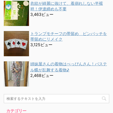
衣紋が綺麗に抜けて、着崩れしない半襦
袢！伊達締めも不要
3,463ビュー
トランプモチーフの帯留め ピンバッチを
帯留めにリメイク
3,125ビュー
姉妹屋さんの着物はべっぴんさん！パステ
ル蝶が乱舞する着物♪
2,468ビュー
カテゴリー