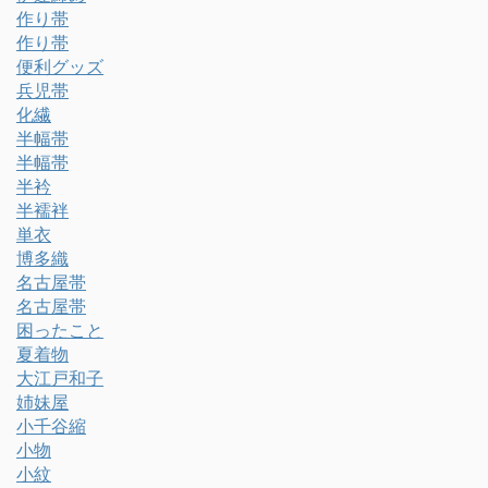
作り帯
作り帯
便利グッズ
兵児帯
化繊
半幅帯
半幅帯
半衿
半襦袢
単衣
博多織
名古屋帯
名古屋帯
困ったこと
夏着物
大江戸和子
姉妹屋
小千谷縮
小物
小紋