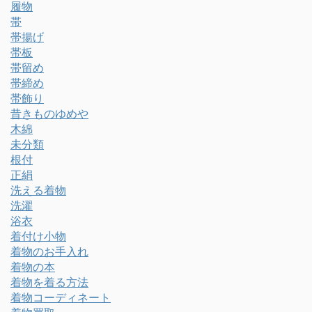
履物
帯
帯揚げ
帯板
帯留め
帯締め
帯飾り
昔きものゆめや
木綿
未分類
根付
正絹
洗える着物
洗濯
浴衣
着付け小物
着物のお手入れ
着物の本
着物を着る方法
着物コーディネート