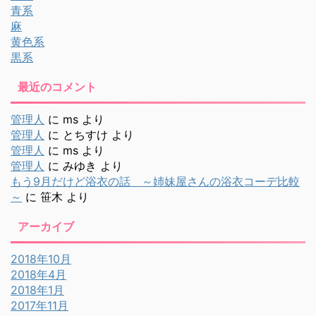
青系
麻
黄色系
黒系
最近のコメント
管理人
に
ms
より
管理人
に
とちすけ
より
管理人
に
ms
より
管理人
に
みゆき
より
もう9月だけど浴衣の話 ～姉妹屋さんの浴衣コーデ比較
～
に
笹木
より
アーカイブ
2018年10月
2018年4月
2018年1月
2017年11月