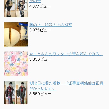
虎の帯
4,877ビュー
胸の上、鎖骨の下の補整
3,975ビュー
やまとさんのワンタッチ帯を頼んでみる。
3,856ビュー
1月2日に着た着物 ド派手壺柄銘仙は正月
だからいいか。
3,650ビュー