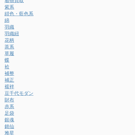
着物買取
紫系
紺色・藍色系
綿
羽織
羽織紐
花柄
茶系
草履
蝶
袷
補整
補正
襦袢
豆千代モダン
財布
赤系
足袋
銀魂
銘仙
雅星