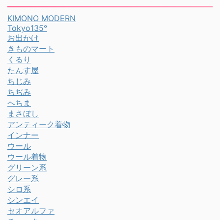
KIMONO MODERN
Tokyo135°
お出かけ
きものマート
くるり
たんす屋
ちじみ
ちぢみ
へちま
まさぼし
アンティーク着物
インナー
ウール
ウール着物
グリーン系
グレー系
シロ系
シンエイ
セオアルファ