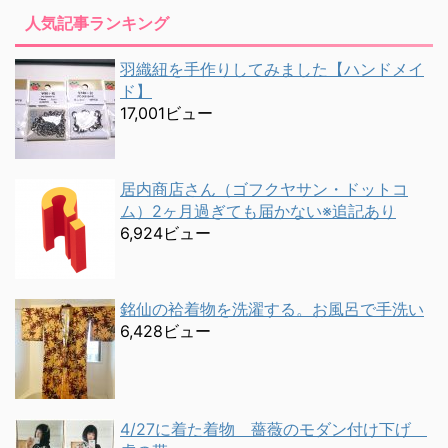
人気記事ランキング
羽織紐を手作りしてみました【ハンドメイ
ド】
17,001ビュー
居内商店さん（ゴフクヤサン・ドットコ
ム）2ヶ月過ぎても届かない※追記あり
6,924ビュー
銘仙の袷着物を洗濯する。お風呂で手洗い
6,428ビュー
4/27に着た着物 薔薇のモダン付け下げ