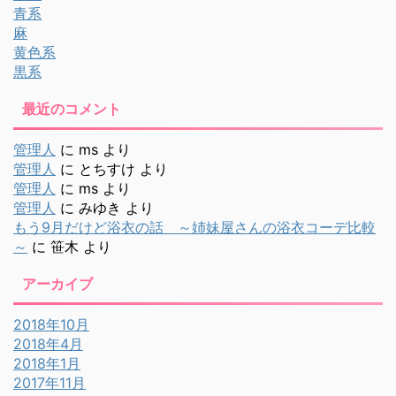
青系
麻
黄色系
黒系
最近のコメント
管理人
に
ms
より
管理人
に
とちすけ
より
管理人
に
ms
より
管理人
に
みゆき
より
もう9月だけど浴衣の話 ～姉妹屋さんの浴衣コーデ比較
～
に
笹木
より
アーカイブ
2018年10月
2018年4月
2018年1月
2017年11月