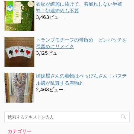
衣紋が綺麗に抜けて、着崩れしない半襦
袢！伊達締めも不要
3,463ビュー
トランプモチーフの帯留め ピンバッチを
帯留めにリメイク
3,125ビュー
姉妹屋さんの着物はべっぴんさん！パステ
ル蝶が乱舞する着物♪
2,468ビュー
カテゴリー