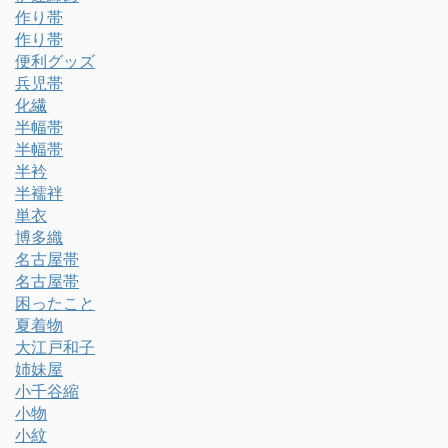
作り帯
作り帯
便利グッズ
兵児帯
化繊
半幅帯
半幅帯
半衿
半襦袢
単衣
博多織
名古屋帯
名古屋帯
困ったこと
夏着物
大江戸和子
姉妹屋
小千谷縮
小物
小紋