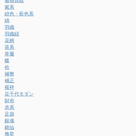
着物買取
紫系
紺色・藍色系
綿
羽織
羽織紐
花柄
茶系
草履
蝶
袷
補整
補正
襦袢
豆千代モダン
財布
赤系
足袋
銀魂
銘仙
雅星