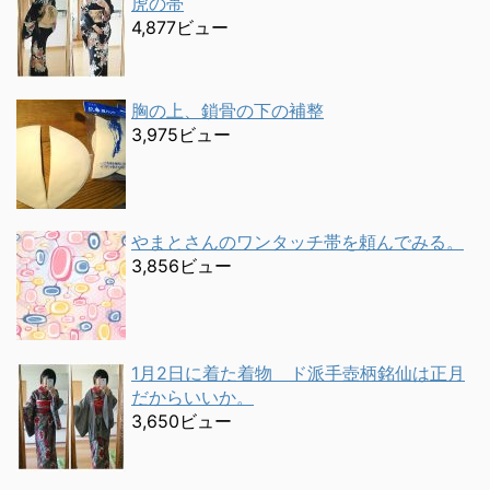
虎の帯
4,877ビュー
胸の上、鎖骨の下の補整
3,975ビュー
やまとさんのワンタッチ帯を頼んでみる。
3,856ビュー
1月2日に着た着物 ド派手壺柄銘仙は正月
だからいいか。
3,650ビュー