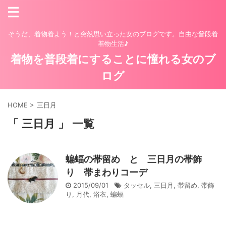
そうだ、着物着よう！と突然思い立った女のブログです。自由な普段着
着物生活♪
着物を普段着にすることに憧れる女のブ
ログ
HOME
>
三日月
「 三日月 」 一覧
蝙蝠の帯留め と 三日月の帯飾
り 帯まわりコーデ
2015/09/01
タッセル
,
三日月
,
帯留め
,
帯飾
り
,
月代
,
浴衣
,
蝙蝠