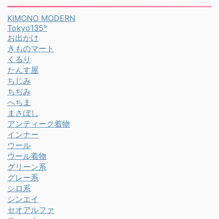
KIMONO MODERN
Tokyo135°
お出かけ
きものマート
くるり
たんす屋
ちじみ
ちぢみ
へちま
まさぼし
アンティーク着物
インナー
ウール
ウール着物
グリーン系
グレー系
シロ系
シンエイ
セオアルファ