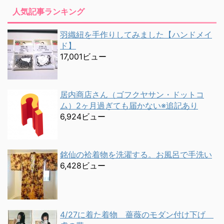
人気記事ランキング
羽織紐を手作りしてみました【ハンドメイ
ド】
17,001ビュー
居内商店さん（ゴフクヤサン・ドットコ
ム）2ヶ月過ぎても届かない※追記あり
6,924ビュー
銘仙の袷着物を洗濯する。お風呂で手洗い
6,428ビュー
4/27に着た着物 薔薇のモダン付け下げ