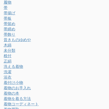
履物
帯
帯揚げ
帯板
帯留め
帯締め
帯飾り
昔きものゆめや
木綿
未分類
根付
正絹
洗える着物
洗濯
浴衣
着付け小物
着物のお手入れ
着物の本
着物を着る方法
着物コーディネート