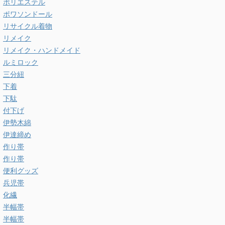
ポリエステル
ポワソンドール
リサイクル着物
リメイク
リメイク・ハンドメイド
ルミロック
三分紐
下着
下駄
付下げ
伊勢木綿
伊達締め
作り帯
作り帯
便利グッズ
兵児帯
化繊
半幅帯
半幅帯