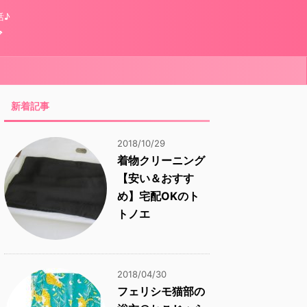
活♪
グ
新着記事
2018/10/29
着物クリーニング
【安い＆おすす
め】宅配OKのト
トノエ
2018/04/30
フェリシモ猫部の