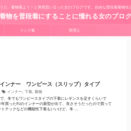
うだ、着物着よう！と突然思い立った女のブログです。自由な普段着着物生
着物を普段着にすることに憧れる女のブロ
リンク集
管理人
インナー ワンピース（スリップ）タイプ
4
インナー
,
下着
,
着物
で、冬でもワンピースタイプの下着にレギンスを足すくらいで
昨年買ったPJのインナーの新型が出て、良さそうだったので買って
ートテックなどの機能性下着もいいけど、冬 ...