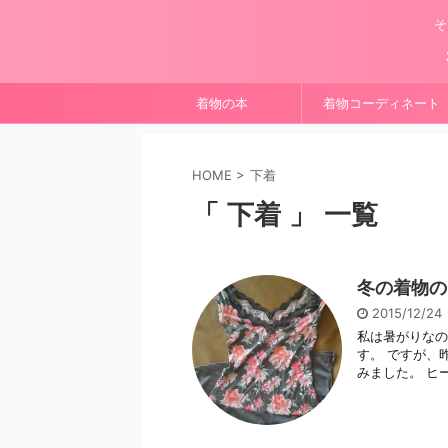
そ
着物の本
着物コーディネート
HOME
>
下着
「 下着 」 一覧
冬の着物の
2015/12/2
私は暑がりなの
す。 ですが、
みました。 ヒ