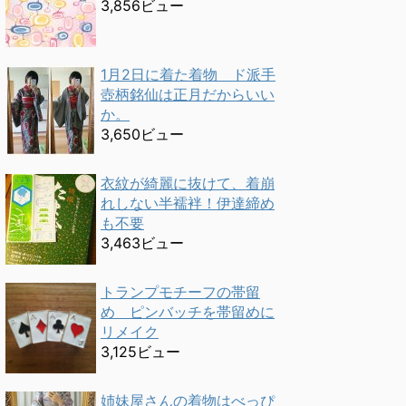
3,856ビュー
1月2日に着た着物 ド派手
壺柄銘仙は正月だからいい
か。
3,650ビュー
衣紋が綺麗に抜けて、着崩
れしない半襦袢！伊達締め
も不要
3,463ビュー
トランプモチーフの帯留
め ピンバッチを帯留めに
リメイク
3,125ビュー
姉妹屋さんの着物はべっぴ