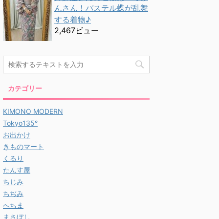
んさん！パステル蝶が乱舞
する着物♪
2,467ビュー
カテゴリー
KIMONO MODERN
Tokyo135°
お出かけ
きものマート
くるり
たんす屋
ちじみ
ちぢみ
へちま
まさぼし