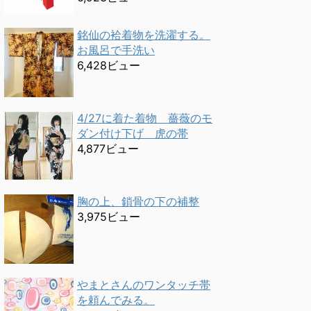
銘仙の袷着物を洗濯する。
お風呂で手洗い
6,428ビュー
4/27に着た着物 薔薇のモ
ダン付け下げ 虎の帯
4,877ビュー
胸の上、鎖骨の下の補整
3,975ビュー
やまとさんのワンタッチ帯
を頼んでみる。