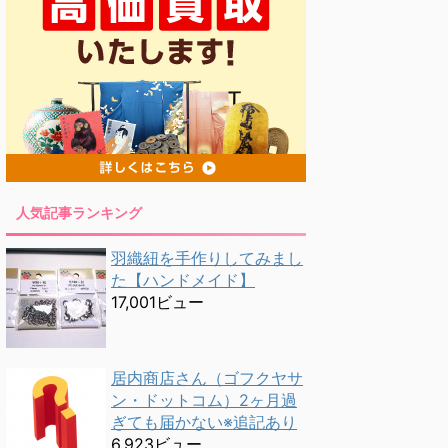
人気記事ランキング
羽織紐を手作りしてみまし
た【ハンドメイド】
17,001ビュー
居内商店さん（ゴフクヤサ
ン・ドットコム）2ヶ月過
ぎても届かない※追記あり
6,923ビュー