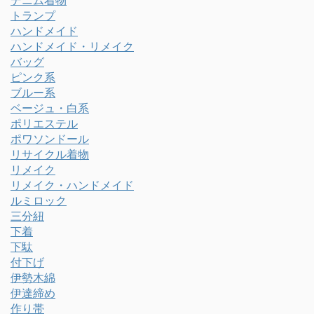
デニム着物
トランプ
ハンドメイド
ハンドメイド・リメイク
バッグ
ピンク系
ブルー系
ベージュ・白系
ポリエステル
ポワソンドール
リサイクル着物
リメイク
リメイク・ハンドメイド
ルミロック
三分紐
下着
下駄
付下げ
伊勢木綿
伊達締め
作り帯