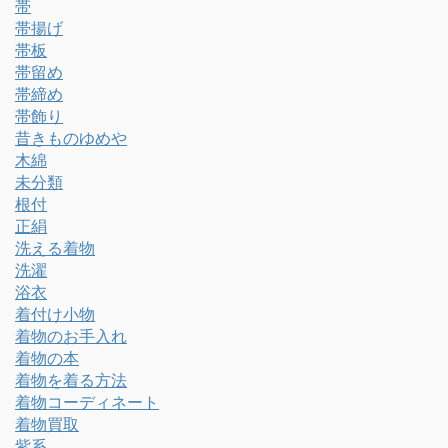
帯
帯揚げ
帯板
帯留め
帯締め
帯飾り
昔きものゆめや
木綿
未分類
根付
正絹
洗える着物
洗濯
浴衣
着付け小物
着物のお手入れ
着物の本
着物を着る方法
着物コーディネート
着物買取
紫系