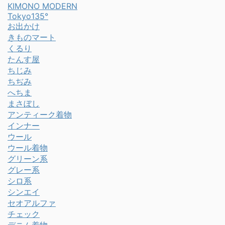
KIMONO MODERN
Tokyo135°
お出かけ
きものマート
くるり
たんす屋
ちじみ
ちぢみ
へちま
まさぼし
アンティーク着物
インナー
ウール
ウール着物
グリーン系
グレー系
シロ系
シンエイ
セオアルファ
チェック