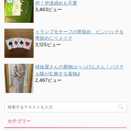
袢！伊達締めも不要
3,463ビュー
トランプモチーフの帯留め ピンバッチを
帯留めにリメイク
3,125ビュー
姉妹屋さんの着物はべっぴんさん！パステ
ル蝶が乱舞する着物♪
2,467ビュー
カテゴリー