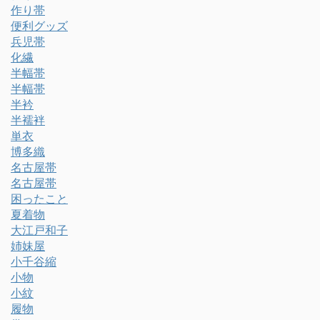
作り帯
便利グッズ
兵児帯
化繊
半幅帯
半幅帯
半衿
半襦袢
単衣
博多織
名古屋帯
名古屋帯
困ったこと
夏着物
大江戸和子
姉妹屋
小千谷縮
小物
小紋
履物