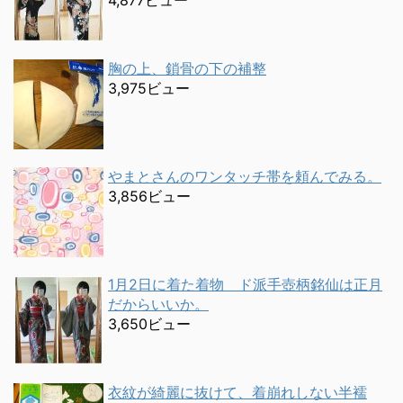
4,877ビュー
胸の上、鎖骨の下の補整
3,975ビュー
やまとさんのワンタッチ帯を頼んでみる。
3,856ビュー
1月2日に着た着物 ド派手壺柄銘仙は正月
だからいいか。
3,650ビュー
衣紋が綺麗に抜けて、着崩れしない半襦