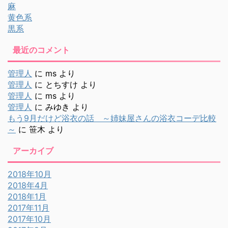
麻
黄色系
黒系
最近のコメント
管理人
に
ms
より
管理人
に
とちすけ
より
管理人
に
ms
より
管理人
に
みゆき
より
もう9月だけど浴衣の話 ～姉妹屋さんの浴衣コーデ比較
～
に
笹木
より
アーカイブ
2018年10月
2018年4月
2018年1月
2017年11月
2017年10月