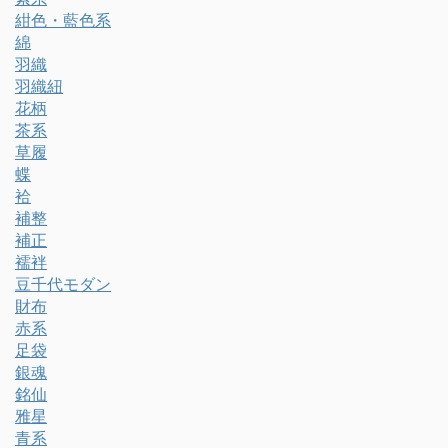
紺色・藍色系
綿
羽織
羽織紐
花柄
茶系
草履
蝶
袷
補整
補正
襦袢
豆千代モダン
財布
赤系
足袋
銀魂
銘仙
雅星
青系