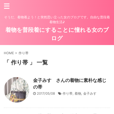
そうだ、着物着よう！と突然思い立った女のブログです。自由な普段着
着物生活♪
着物を普段着にすることに憧れる女のブ
ログ
HOME
>
作り帯
「 作り帯 」 一覧
金子みすゞさんの着物に素朴な感じ
の帯
2017/05/08
作り帯
,
着物
,
金子みすゞ