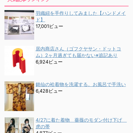
羽織紐を手作りしてみました【ハンドメイ
ド】
17,001ビュー
居内商店さん（ゴフクヤサン・ドットコ
ム）2ヶ月過ぎても届かない※追記あり
6,924ビュー
銘仙の袷着物を洗濯する。お風呂で手洗い
6,428ビュー
4/27に着た着物 薔薇のモダン付け下げ
虎の帯