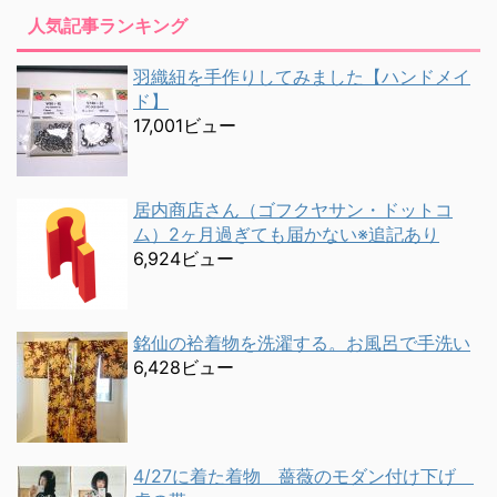
人気記事ランキング
羽織紐を手作りしてみました【ハンドメイ
ド】
17,001ビュー
居内商店さん（ゴフクヤサン・ドットコ
ム）2ヶ月過ぎても届かない※追記あり
6,924ビュー
銘仙の袷着物を洗濯する。お風呂で手洗い
6,428ビュー
4/27に着た着物 薔薇のモダン付け下げ