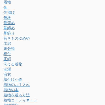
履物
帯
帯揚げ
帯板
帯留め
帯締め
帯飾り
昔きものゆめや
木綿
未分類
根付
正絹
洗える着物
洗濯
浴衣
着付け小物
着物のお手入れ
着物の本
着物を着る方法
着物コーディネート