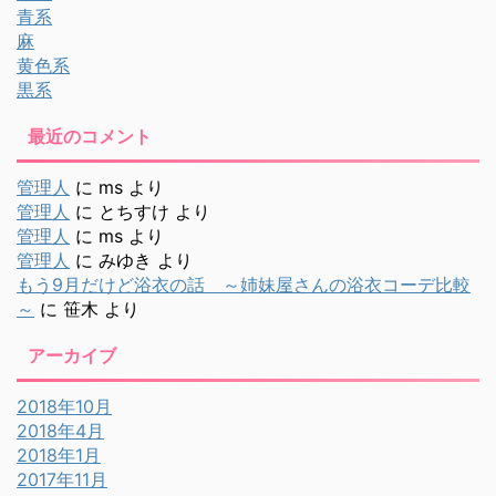
青系
麻
黄色系
黒系
最近のコメント
管理人
に
ms
より
管理人
に
とちすけ
より
管理人
に
ms
より
管理人
に
みゆき
より
もう9月だけど浴衣の話 ～姉妹屋さんの浴衣コーデ比較
～
に
笹木
より
アーカイブ
2018年10月
2018年4月
2018年1月
2017年11月