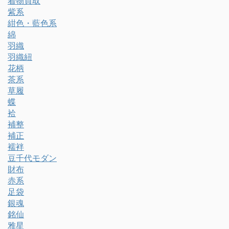
着物買取
紫系
紺色・藍色系
綿
羽織
羽織紐
花柄
茶系
草履
蝶
袷
補整
補正
襦袢
豆千代モダン
財布
赤系
足袋
銀魂
銘仙
雅星