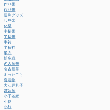
作り帯
作り帯
便利グッズ
兵児帯
化繊
半幅帯
半幅帯
半衿
半襦袢
単衣
博多織
名古屋帯
名古屋帯
困ったこと
夏着物
大江戸和子
姉妹屋
小千谷縮
小物
小紋