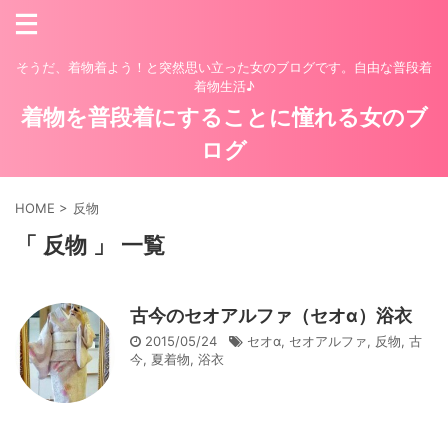
そうだ、着物着よう！と突然思い立った女のブログです。自由な普段着
着物生活♪
着物を普段着にすることに憧れる女のブ
ログ
HOME
>
反物
「 反物 」 一覧
古今のセオアルファ（セオα）浴衣
2015/05/24
セオα
,
セオアルファ
,
反物
,
古
今
,
夏着物
,
浴衣