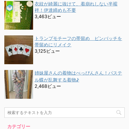
衣紋が綺麗に抜けて、着崩れしない半襦
袢！伊達締めも不要
3,463ビュー
トランプモチーフの帯留め ピンバッチを
帯留めにリメイク
3,125ビュー
姉妹屋さんの着物はべっぴんさん！パステ
ル蝶が乱舞する着物♪
2,468ビュー
カテゴリー