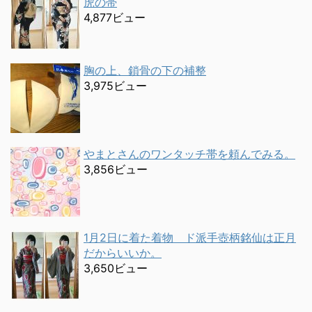
虎の帯
4,877ビュー
胸の上、鎖骨の下の補整
3,975ビュー
やまとさんのワンタッチ帯を頼んでみる。
3,856ビュー
1月2日に着た着物 ド派手壺柄銘仙は正月
だからいいか。
3,650ビュー