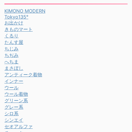
KIMONO MODERN
Tokyo135°
お出かけ
きものマート
くるり
たんす屋
ちじみ
ちぢみ
へちま
まさぼし
アンティーク着物
インナー
ウール
ウール着物
グリーン系
グレー系
シロ系
シンエイ
セオアルファ