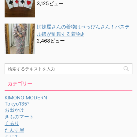
3,125ビュー
姉妹屋さんの着物はべっぴんさん！パステ
ル蝶が乱舞する着物♪
2,468ビュー
カテゴリー
KIMONO MODERN
Tokyo135°
お出かけ
きものマート
くるり
たんす屋
ちじみ