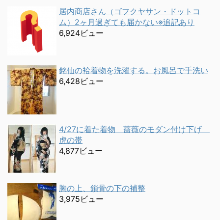
居内商店さん（ゴフクヤサン・ドットコ
ム）2ヶ月過ぎても届かない※追記あり
6,924ビュー
銘仙の袷着物を洗濯する。お風呂で手洗い
6,428ビュー
4/27に着た着物 薔薇のモダン付け下げ
虎の帯
4,877ビュー
胸の上、鎖骨の下の補整
3,975ビュー