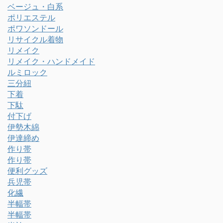
ベージュ・白系
ポリエステル
ポワソンドール
リサイクル着物
リメイク
リメイク・ハンドメイド
ルミロック
三分紐
下着
下駄
付下げ
伊勢木綿
伊達締め
作り帯
作り帯
便利グッズ
兵児帯
化繊
半幅帯
半幅帯