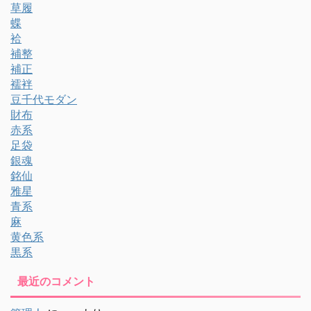
草履
蝶
袷
補整
補正
襦袢
豆千代モダン
財布
赤系
足袋
銀魂
銘仙
雅星
青系
麻
黄色系
黒系
最近のコメント