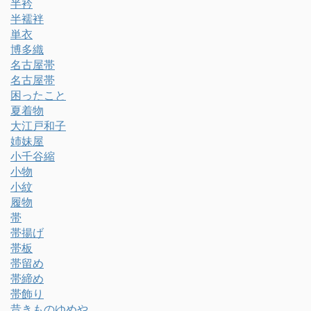
半衿
半襦袢
単衣
博多織
名古屋帯
名古屋帯
困ったこと
夏着物
大江戸和子
姉妹屋
小千谷縮
小物
小紋
履物
帯
帯揚げ
帯板
帯留め
帯締め
帯飾り
昔きものゆめや