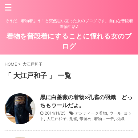
そうだ、着物着よう！と突然思い立った女のブログです。自由な普段着
着物生活♪
着物を普段着にすることに憧れる女のブ
ログ
HOME
>
大江戸和子
「 大江戸和子 」 一覧
黒に白薔薇の着物×孔雀の羽織 どっ
ちもウールだよ。
2014/11/25
アンティーク着物
,
ウール
,
ヨッ
ト
,
大江戸和子
,
孔雀
,
帯留め
,
着物コーデ
,
羽織