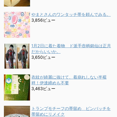
やまとさんのワンタッチ帯を頼んでみる。
3,856ビュー
1月2日に着た着物 ド派手壺柄銘仙は正月
だからいいか。
3,650ビュー
衣紋が綺麗に抜けて、着崩れしない半襦
袢！伊達締めも不要
3,463ビュー
トランプモチーフの帯留め ピンバッチを
帯留めにリメイク