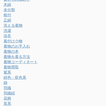
木綿
未分類
根付
正絹
洗える着物
洗濯
浴衣
着付け小物
着物のお手入れ
着物の本
着物を着る方法
着物コーディネート
着物買取
紫系
紺色・藍色系
綿
羽織
羽織紐
花柄
茶系