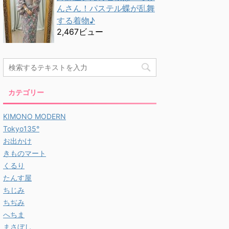
んさん！パステル蝶が乱舞
する着物♪
2,467ビュー
カテゴリー
KIMONO MODERN
Tokyo135°
お出かけ
きものマート
くるり
たんす屋
ちじみ
ちぢみ
へちま
まさぼし