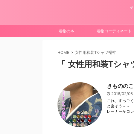
そ
着物の本
着物コーディネート
HOME
>
女性用和装Tシャツ襦袢
「 女性用和装Tシャ
きもののこ
2016/02/0
これ、すっごく
と楽そう～～ 
レーナーかコレ 