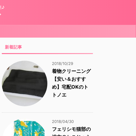
活♪
グ
新着記事
2018/10/29
着物クリーニング
【安い＆おすす
め】宅配OKのト
トノエ
2018/04/30
フェリシモ猫部の