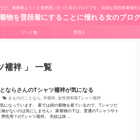
うだ、着物着よう！と突然思い立った女のブログです。自由な普段着着物生
着物を普段着にすることに憧れる女のブロ
リンク集
管理人
ツ襦袢 」 一覧
とならさんのTシャツ襦袢が気になる
6
きもののことなら
,
半襦袢
,
女性用和装Tシャツ襦袢
気になっています。 家では綿の着物を着ているので、Tシャツだ
（袖がないのは気にしません） 家着物の下は、普通のTシャツやト
男性用？のTシャツ襦袢。 衣紋は抜 ...