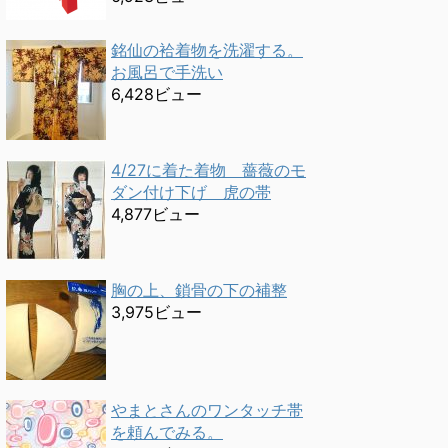
銘仙の袷着物を洗濯する。
お風呂で手洗い
6,428ビュー
4/27に着た着物 薔薇のモ
ダン付け下げ 虎の帯
4,877ビュー
胸の上、鎖骨の下の補整
3,975ビュー
やまとさんのワンタッチ帯
を頼んでみる。