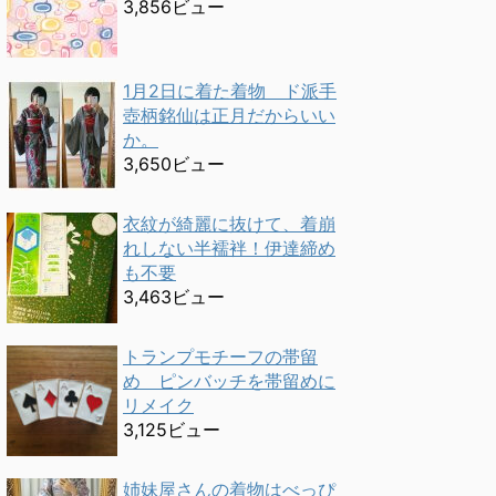
3,856ビュー
1月2日に着た着物 ド派手
壺柄銘仙は正月だからいい
か。
3,650ビュー
衣紋が綺麗に抜けて、着崩
れしない半襦袢！伊達締め
も不要
3,463ビュー
トランプモチーフの帯留
め ピンバッチを帯留めに
リメイク
3,125ビュー
姉妹屋さんの着物はべっぴ