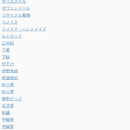
ポリエステル
ポワソンドール
リサイクル着物
リメイク
リメイク・ハンドメイド
ルミロック
三分紐
下着
下駄
付下げ
伊勢木綿
伊達締め
作り帯
作り帯
便利グッズ
兵児帯
化繊
半幅帯
半幅帯