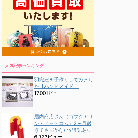
人気記事ランキング
羽織紐を手作りしてみまし
た【ハンドメイド】
17,001ビュー
居内商店さん（ゴフクヤサ
ン・ドットコム）2ヶ月過
ぎても届かない※追記あり
6,923ビュー