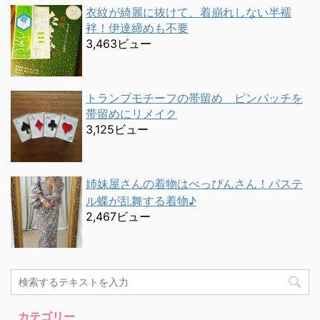
衣紋が綺麗に抜けて、着崩れしない半襦
袢！伊達締めも不要
3,463ビュー
トランプモチーフの帯留め ピンバッチを
帯留めにリメイク
3,125ビュー
姉妹屋さんの着物はべっぴんさん！パステ
ル蝶が乱舞する着物♪
2,467ビュー
カテゴリー