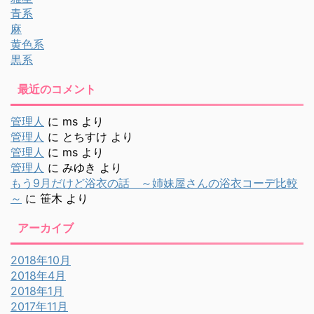
青系
麻
黄色系
黒系
最近のコメント
管理人
に
ms
より
管理人
に
とちすけ
より
管理人
に
ms
より
管理人
に
みゆき
より
もう9月だけど浴衣の話 ～姉妹屋さんの浴衣コーデ比較
～
に
笹木
より
アーカイブ
2018年10月
2018年4月
2018年1月
2017年11月