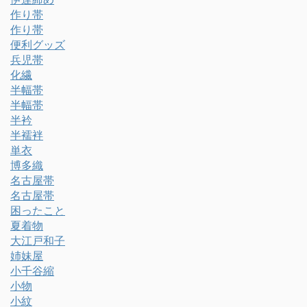
作り帯
作り帯
便利グッズ
兵児帯
化繊
半幅帯
半幅帯
半衿
半襦袢
単衣
博多織
名古屋帯
名古屋帯
困ったこと
夏着物
大江戸和子
姉妹屋
小千谷縮
小物
小紋