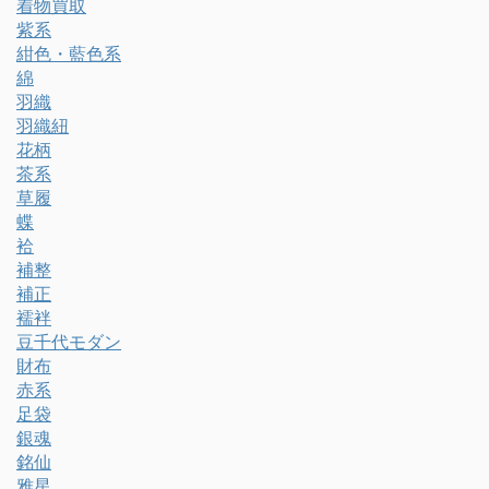
着物買取
紫系
紺色・藍色系
綿
羽織
羽織紐
花柄
茶系
草履
蝶
袷
補整
補正
襦袢
豆千代モダン
財布
赤系
足袋
銀魂
銘仙
雅星