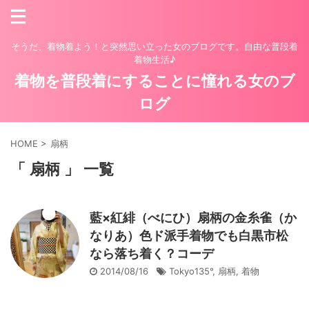
そうだ、着物着よう！と突然思い立った女のブログです。自由な普段着
着物生活♪
着物を普段着にすることに憧れる女のブ
ログ
HOME
>
扇柄
「 扇柄 」 一覧
藍×紅緋（べにひ）扇柄の金糸雀（か
なりあ）色ド派手着物でも白黒市松
なら落ち着く？コーデ
2014/08/16
Tokyo135°
,
扇柄
,
着物