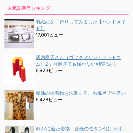
人気記事ランキング
羽織紐を手作りしてみました【ハンドメイ
ド】
17,001ビュー
居内商店さん（ゴフクヤサン・ドットコ
ム）2ヶ月過ぎても届かない※追記あり
6,923ビュー
銘仙の袷着物を洗濯する。お風呂で手洗い
6,428ビュー
4/27に着た着物 薔薇のモダン付け下げ