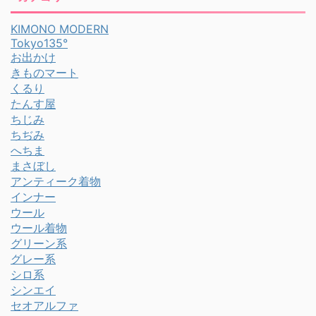
KIMONO MODERN
Tokyo135°
お出かけ
きものマート
くるり
たんす屋
ちじみ
ちぢみ
へちま
まさぼし
アンティーク着物
インナー
ウール
ウール着物
グリーン系
グレー系
シロ系
シンエイ
セオアルファ