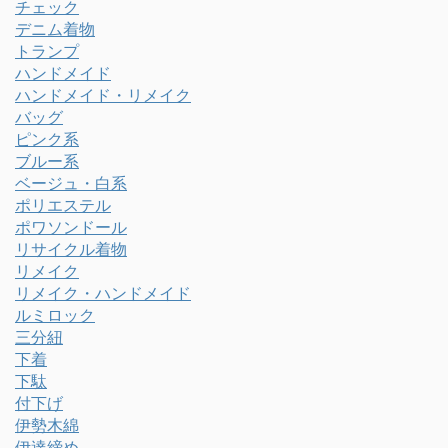
チェック
デニム着物
トランプ
ハンドメイド
ハンドメイド・リメイク
バッグ
ピンク系
ブルー系
ベージュ・白系
ポリエステル
ポワソンドール
リサイクル着物
リメイク
リメイク・ハンドメイド
ルミロック
三分紐
下着
下駄
付下げ
伊勢木綿
伊達締め