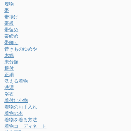
履物
帯
帯揚げ
帯板
帯留め
帯締め
帯飾り
昔きものゆめや
木綿
未分類
根付
正絹
洗える着物
洗濯
浴衣
着付け小物
着物のお手入れ
着物の本
着物を着る方法
着物コーディネート