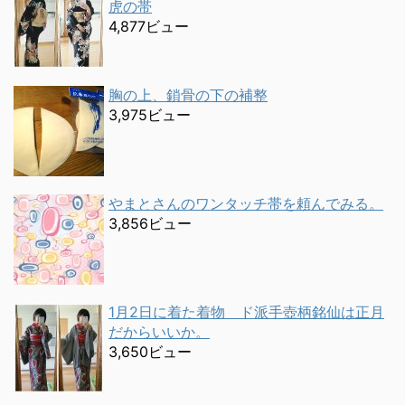
虎の帯
4,877ビュー
胸の上、鎖骨の下の補整
3,975ビュー
やまとさんのワンタッチ帯を頼んでみる。
3,856ビュー
1月2日に着た着物 ド派手壺柄銘仙は正月
だからいいか。
3,650ビュー