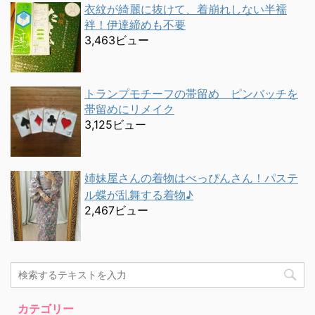
衣紋が綺麗に抜けて、着崩れしない半襦
袢！伊達締めも不要
3,463ビュー
トランプモチーフの帯留め ピンバッチを
帯留めにリメイク
3,125ビュー
姉妹屋さんの着物はべっぴんさん！パステ
ル蝶が乱舞する着物♪
2,467ビュー
カテゴリー