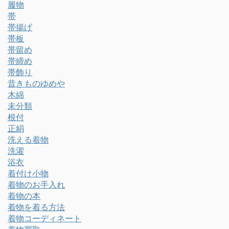
履物
帯
帯揚げ
帯板
帯留め
帯締め
帯飾り
昔きものゆめや
木綿
未分類
根付
正絹
洗える着物
洗濯
浴衣
着付け小物
着物のお手入れ
着物の本
着物を着る方法
着物コーディネート