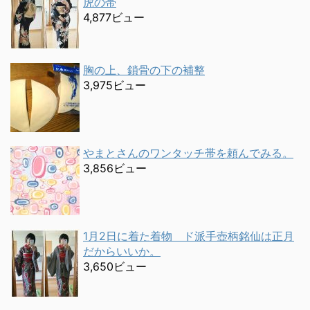
虎の帯
4,877ビュー
胸の上、鎖骨の下の補整
3,975ビュー
やまとさんのワンタッチ帯を頼んでみる。
3,856ビュー
1月2日に着た着物 ド派手壺柄銘仙は正月
だからいいか。
3,650ビュー