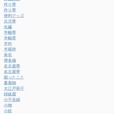
作り帯
作り帯
便利グッズ
兵児帯
化繊
半幅帯
半幅帯
半衿
半襦袢
単衣
博多織
名古屋帯
名古屋帯
困ったこと
夏着物
大江戸和子
姉妹屋
小千谷縮
小物
小紋