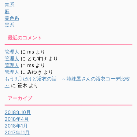
青系
麻
黄色系
黒系
最近のコメント
管理人
に
ms
より
管理人
に
とちすけ
より
管理人
に
ms
より
管理人
に
みゆき
より
もう9月だけど浴衣の話 ～姉妹屋さんの浴衣コーデ比較
～
に
笹木
より
アーカイブ
2018年10月
2018年4月
2018年1月
2017年11月