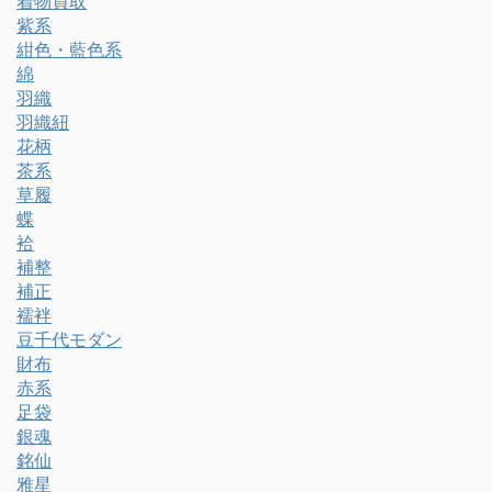
着物買取
紫系
紺色・藍色系
綿
羽織
羽織紐
花柄
茶系
草履
蝶
袷
補整
補正
襦袢
豆千代モダン
財布
赤系
足袋
銀魂
銘仙
雅星