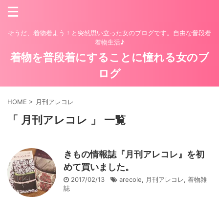
そうだ、着物着よう！と突然思い立った女のブログです。自由な普段着
着物生活♪
着物を普段着にすることに憧れる女のブ
ログ
HOME
>
月刊アレコレ
「 月刊アレコレ 」 一覧
きもの情報誌『月刊アレコレ』を初
めて買いました。
2017/02/13
arecole
,
月刊アレコレ
,
着物雑
誌