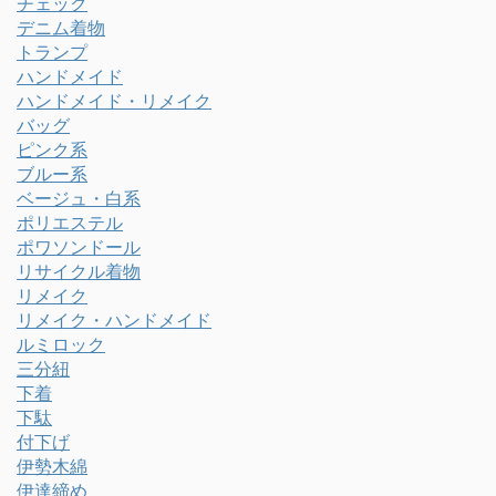
チェック
デニム着物
トランプ
ハンドメイド
ハンドメイド・リメイク
バッグ
ピンク系
ブルー系
ベージュ・白系
ポリエステル
ポワソンドール
リサイクル着物
リメイク
リメイク・ハンドメイド
ルミロック
三分紐
下着
下駄
付下げ
伊勢木綿
伊達締め