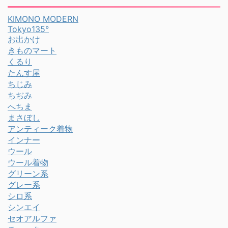
KIMONO MODERN
Tokyo135°
お出かけ
きものマート
くるり
たんす屋
ちじみ
ちぢみ
へちま
まさぼし
アンティーク着物
インナー
ウール
ウール着物
グリーン系
グレー系
シロ系
シンエイ
セオアルファ