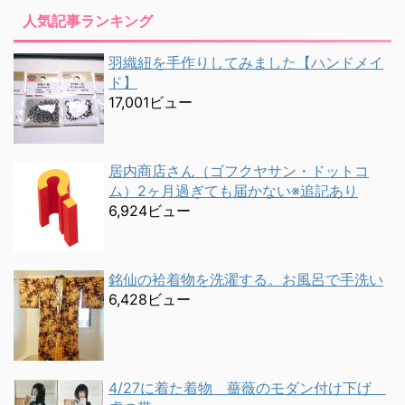
人気記事ランキング
羽織紐を手作りしてみました【ハンドメイ
ド】
17,001ビュー
居内商店さん（ゴフクヤサン・ドットコ
ム）2ヶ月過ぎても届かない※追記あり
6,924ビュー
銘仙の袷着物を洗濯する。お風呂で手洗い
6,428ビュー
4/27に着た着物 薔薇のモダン付け下げ