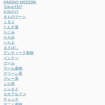
KIMONO MODERN
Tokyo135°
お出かけ
きものマート
くるり
たんす屋
ちじみ
ちぢみ
へちま
まさぼし
アンティーク着物
インナー
ウール
ウール着物
グリーン系
グレー系
シロ系
シンエイ
セオアルファ
チェック
デニム着物