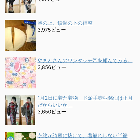
胸の上、鎖骨の下の補整
3,975ビュー
やまとさんのワンタッチ帯を頼んでみる。
3,856ビュー
1月2日に着た着物 ド派手壺柄銘仙は正月
だからいいか。
3,650ビュー
衣紋が綺麗に抜けて、着崩れしない半襦