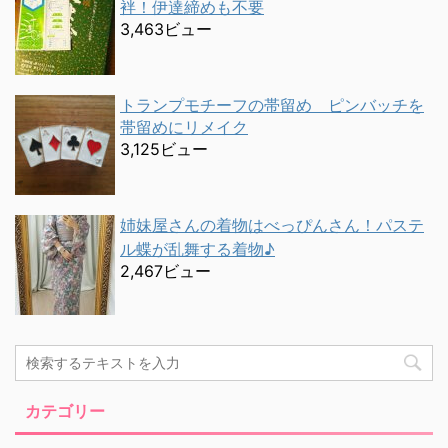
袢！伊達締めも不要
3,463ビュー
トランプモチーフの帯留め ピンバッチを
帯留めにリメイク
3,125ビュー
姉妹屋さんの着物はべっぴんさん！パステ
ル蝶が乱舞する着物♪
2,467ビュー
カテゴリー