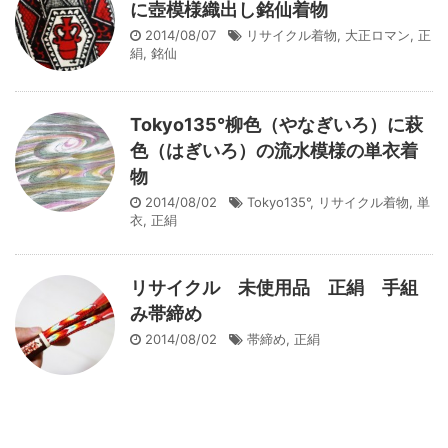
に壺模様織出し銘仙着物
2014/08/07
リサイクル着物
,
大正ロマン
,
正
絹
,
銘仙
Tokyo135°柳色（やなぎいろ）に萩
色（はぎいろ）の流水模様の単衣着
物
2014/08/02
Tokyo135°
,
リサイクル着物
,
単
衣
,
正絹
リサイクル 未使用品 正絹 手組
み帯締め
2014/08/02
帯締め
,
正絹