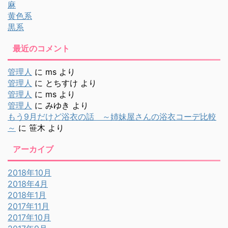
麻
黄色系
黒系
最近のコメント
管理人
に
ms
より
管理人
に
とちすけ
より
管理人
に
ms
より
管理人
に
みゆき
より
もう9月だけど浴衣の話 ～姉妹屋さんの浴衣コーデ比較
～
に
笹木
より
アーカイブ
2018年10月
2018年4月
2018年1月
2017年11月
2017年10月