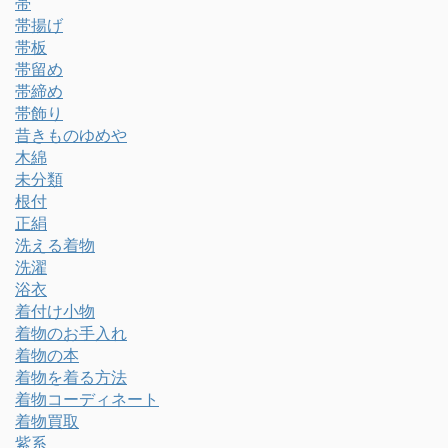
帯
帯揚げ
帯板
帯留め
帯締め
帯飾り
昔きものゆめや
木綿
未分類
根付
正絹
洗える着物
洗濯
浴衣
着付け小物
着物のお手入れ
着物の本
着物を着る方法
着物コーディネート
着物買取
紫系