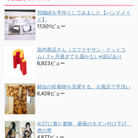
羽織紐を手作りしてみました【ハンドメイ
ド】
17,001ビュー
居内商店さん（ゴフクヤサン・ドットコ
ム）2ヶ月過ぎても届かない※追記あり
6,923ビュー
銘仙の袷着物を洗濯する。お風呂で手洗い
6,428ビュー
4/27に着た着物 薔薇のモダン付け下げ
虎の帯
4,877ビュー