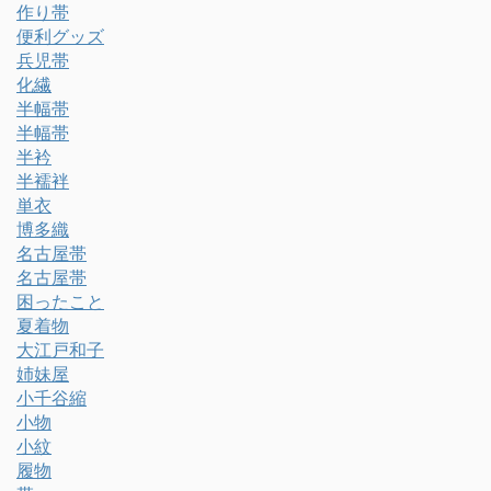
作り帯
便利グッズ
兵児帯
化繊
半幅帯
半幅帯
半衿
半襦袢
単衣
博多織
名古屋帯
名古屋帯
困ったこと
夏着物
大江戸和子
姉妹屋
小千谷縮
小物
小紋
履物