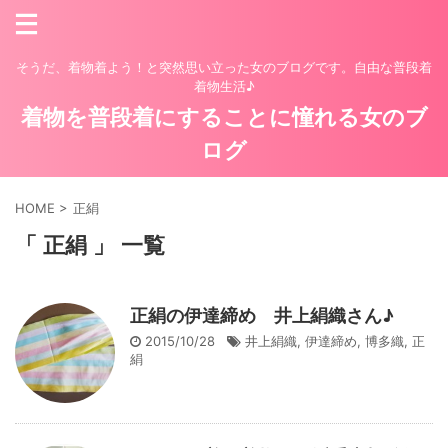
そうだ、着物着よう！と突然思い立った女のブログです。自由な普段着
着物生活♪
着物を普段着にすることに憧れる女のブ
ログ
HOME
>
正絹
「 正絹 」 一覧
正絹の伊達締め 井上絹織さん♪
2015/10/28
井上絹織
,
伊達締め
,
博多織
,
正
絹