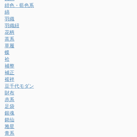
紺色・藍色系
綿
羽織
羽織紐
花柄
茶系
草履
蝶
袷
補整
補正
襦袢
豆千代モダン
財布
赤系
足袋
銀魂
銘仙
雅星
青系