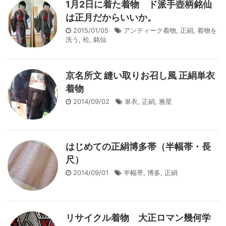
1月2日に着た着物 ド派手壺柄銘仙
は正月だからいいか。
2015/01/05
アンティーク着物
,
正絹
,
着物を
洗う
,
袷
,
銘仙
京名所文 縫い取りお召し風 正絹単衣
着物
2014/09/02
単衣
,
正絹
,
雅星
はじめての正絹博多帯（半幅帯・長
尺）
2014/09/01
半幅帯
,
博多
,
正絹
リサイクル着物 大正ロマン幾何学