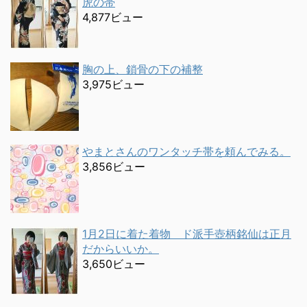
虎の帯
4,877ビュー
胸の上、鎖骨の下の補整
3,975ビュー
やまとさんのワンタッチ帯を頼んでみる。
3,856ビュー
1月2日に着た着物 ド派手壺柄銘仙は正月
だからいいか。
3,650ビュー