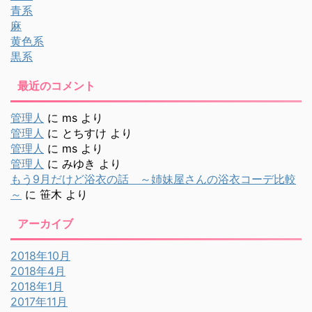
青系
麻
黄色系
黒系
最近のコメント
管理人
に
ms
より
管理人
に
とちすけ
より
管理人
に
ms
より
管理人
に
みゆき
より
もう9月だけど浴衣の話 ～姉妹屋さんの浴衣コーデ比較
～
に
笹木
より
アーカイブ
2018年10月
2018年4月
2018年1月
2017年11月