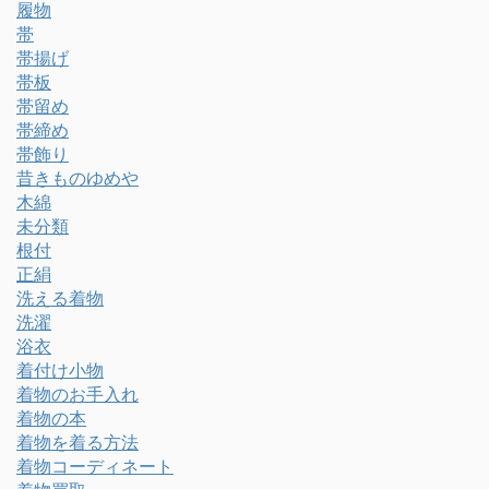
履物
帯
帯揚げ
帯板
帯留め
帯締め
帯飾り
昔きものゆめや
木綿
未分類
根付
正絹
洗える着物
洗濯
浴衣
着付け小物
着物のお手入れ
着物の本
着物を着る方法
着物コーディネート