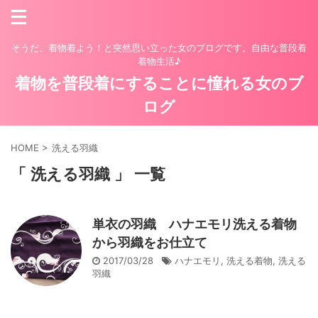
そうだ、着物着よう！と突然思い立った女のブログです。自由な普段着
着物生活♪
着物を普段着にすることに憧れる女のブ
ログ
HOME
>
洗える羽織
「 洗える羽織 」 一覧
単衣の羽織 ハナエモリ洗える着物
から羽織をお仕立て
2017/03/28
ハナエモリ
,
洗える着物
,
洗える
羽織