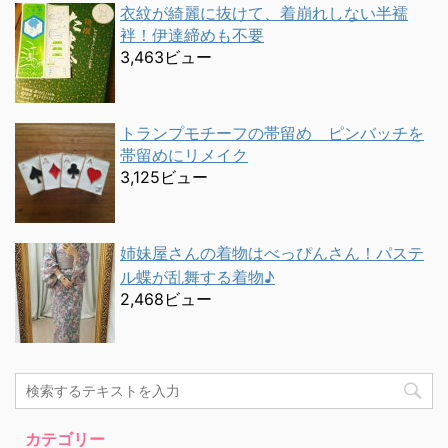
衣紋が綺麗に抜けて、着崩れしない半襦
袢！伊達締めも不要
3,463ビュー
トランプモチーフの帯留め ピンバッチを
帯留めにリメイク
3,125ビュー
姉妹屋さんの着物はべっぴんさん！パステ
ル蝶が乱舞する着物♪
2,468ビュー
カテゴリー