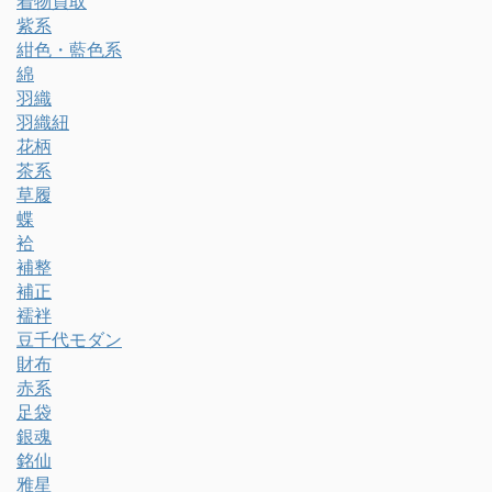
着物買取
紫系
紺色・藍色系
綿
羽織
羽織紐
花柄
茶系
草履
蝶
袷
補整
補正
襦袢
豆千代モダン
財布
赤系
足袋
銀魂
銘仙
雅星