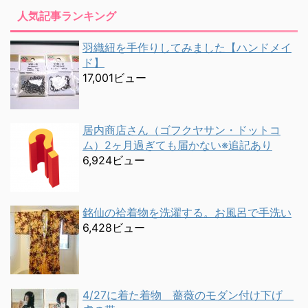
人気記事ランキング
羽織紐を手作りしてみました【ハンドメイ
ド】
17,001ビュー
居内商店さん（ゴフクヤサン・ドットコ
ム）2ヶ月過ぎても届かない※追記あり
6,924ビュー
銘仙の袷着物を洗濯する。お風呂で手洗い
6,428ビュー
4/27に着た着物 薔薇のモダン付け下げ