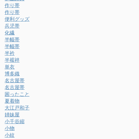
作り帯
作り帯
便利グッズ
兵児帯
化繊
半幅帯
半幅帯
半衿
半襦袢
単衣
博多織
名古屋帯
名古屋帯
困ったこと
夏着物
大江戸和子
姉妹屋
小千谷縮
小物
小紋