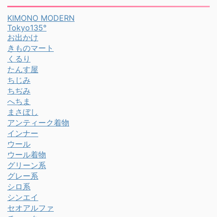
KIMONO MODERN
Tokyo135°
お出かけ
きものマート
くるり
たんす屋
ちじみ
ちぢみ
へちま
まさぼし
アンティーク着物
インナー
ウール
ウール着物
グリーン系
グレー系
シロ系
シンエイ
セオアルファ