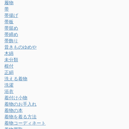
履物
帯
帯揚げ
帯板
帯留め
帯締め
帯飾り
昔きものゆめや
木綿
未分類
根付
正絹
洗える着物
洗濯
浴衣
着付け小物
着物のお手入れ
着物の本
着物を着る方法
着物コーディネート