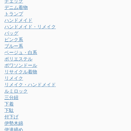
チェック
デニム着物
トランプ
ハンドメイド
ハンドメイド・リメイク
バッグ
ピンク系
ブルー系
ベージュ・白系
ポリエステル
ポワソンドール
リサイクル着物
リメイク
リメイク・ハンドメイド
ルミロック
三分紐
下着
下駄
付下げ
伊勢木綿
伊達締め