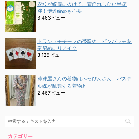
衣紋が綺麗に抜けて、着崩れしない半襦
袢！伊達締めも不要
3,463ビュー
トランプモチーフの帯留め ピンバッチを
帯留めにリメイク
3,125ビュー
姉妹屋さんの着物はべっぴんさん！パステ
ル蝶が乱舞する着物♪
2,467ビュー
カテゴリー