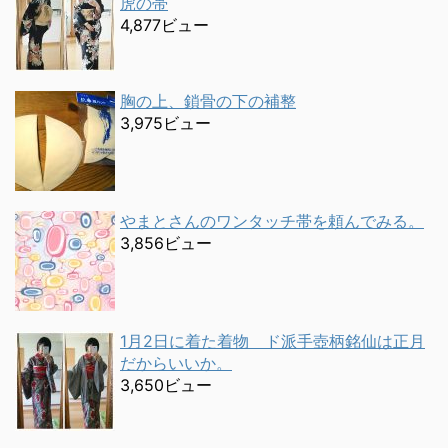
虎の帯
4,877ビュー
胸の上、鎖骨の下の補整
3,975ビュー
やまとさんのワンタッチ帯を頼んでみる。
3,856ビュー
1月2日に着た着物 ド派手壺柄銘仙は正月
だからいいか。
3,650ビュー