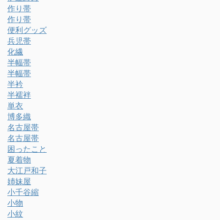
作り帯
作り帯
便利グッズ
兵児帯
化繊
半幅帯
半幅帯
半衿
半襦袢
単衣
博多織
名古屋帯
名古屋帯
困ったこと
夏着物
大江戸和子
姉妹屋
小千谷縮
小物
小紋