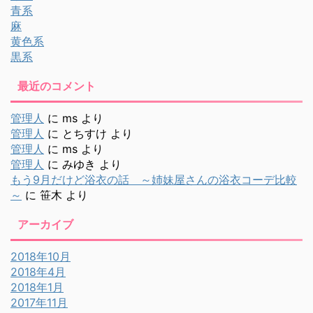
青系
麻
黄色系
黒系
最近のコメント
管理人
に
ms
より
管理人
に
とちすけ
より
管理人
に
ms
より
管理人
に
みゆき
より
もう9月だけど浴衣の話 ～姉妹屋さんの浴衣コーデ比較
～
に
笹木
より
アーカイブ
2018年10月
2018年4月
2018年1月
2017年11月