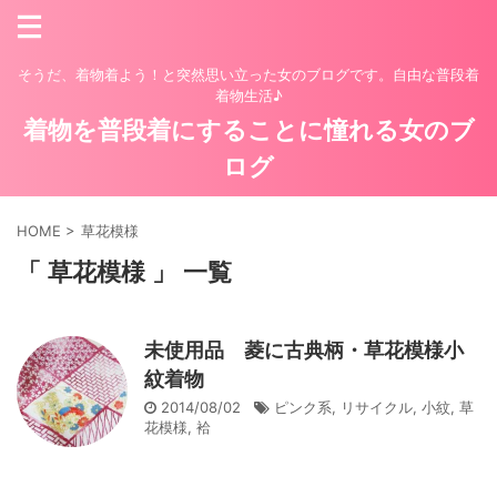
そうだ、着物着よう！と突然思い立った女のブログです。自由な普段着
着物生活♪
着物を普段着にすることに憧れる女のブ
ログ
HOME
>
草花模様
「 草花模様 」 一覧
未使用品 菱に古典柄・草花模様小
紋着物
2014/08/02
ピンク系
,
リサイクル
,
小紋
,
草
花模様
,
袷