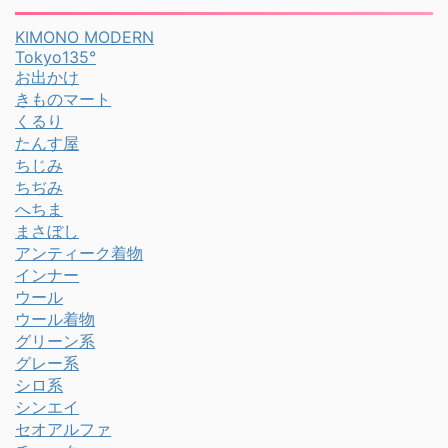
KIMONO MODERN
Tokyo135°
お出かけ
きものマート
くるり
たんす屋
ちじみ
ちぢみ
へちま
まさぼし
アンティーク着物
インナー
ウール
ウール着物
グリーン系
グレー系
シロ系
シンエイ
セオアルファ