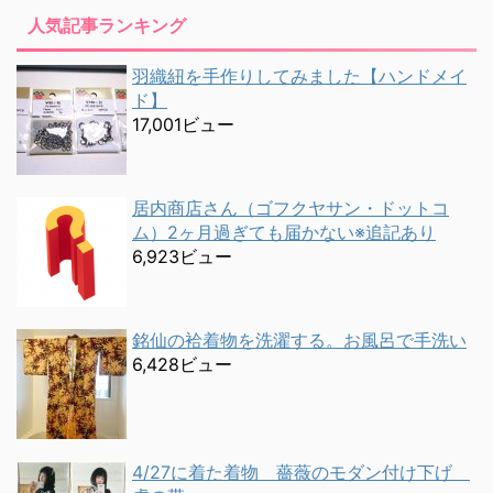
人気記事ランキング
羽織紐を手作りしてみました【ハンドメイ
ド】
17,001ビュー
居内商店さん（ゴフクヤサン・ドットコ
ム）2ヶ月過ぎても届かない※追記あり
6,923ビュー
銘仙の袷着物を洗濯する。お風呂で手洗い
6,428ビュー
4/27に着た着物 薔薇のモダン付け下げ