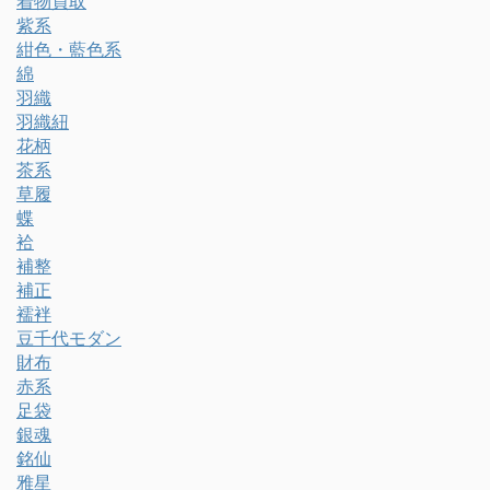
着物買取
紫系
紺色・藍色系
綿
羽織
羽織紐
花柄
茶系
草履
蝶
袷
補整
補正
襦袢
豆千代モダン
財布
赤系
足袋
銀魂
銘仙
雅星