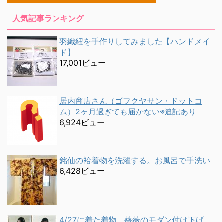
人気記事ランキング
羽織紐を手作りしてみました【ハンドメイ
ド】
17,001ビュー
居内商店さん（ゴフクヤサン・ドットコ
ム）2ヶ月過ぎても届かない※追記あり
6,924ビュー
銘仙の袷着物を洗濯する。お風呂で手洗い
6,428ビュー
4/27に着た着物 薔薇のモダン付け下げ