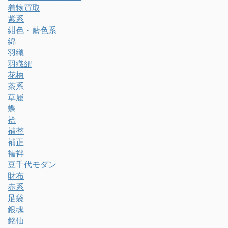
着物買取
紫系
紺色・藍色系
綿
羽織
羽織紐
花柄
茶系
草履
蝶
袷
補整
補正
襦袢
豆千代モダン
財布
赤系
足袋
銀魂
銘仙