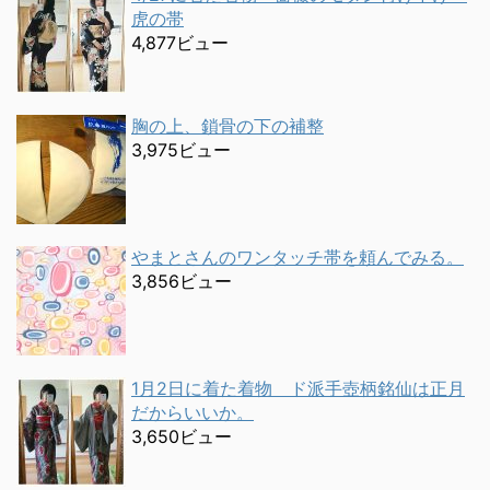
虎の帯
4,877ビュー
胸の上、鎖骨の下の補整
3,975ビュー
やまとさんのワンタッチ帯を頼んでみる。
3,856ビュー
1月2日に着た着物 ド派手壺柄銘仙は正月
だからいいか。
3,650ビュー