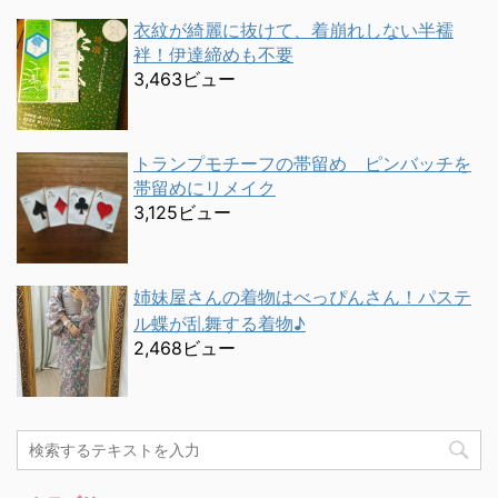
衣紋が綺麗に抜けて、着崩れしない半襦
袢！伊達締めも不要
3,463ビュー
トランプモチーフの帯留め ピンバッチを
帯留めにリメイク
3,125ビュー
姉妹屋さんの着物はべっぴんさん！パステ
ル蝶が乱舞する着物♪
2,468ビュー