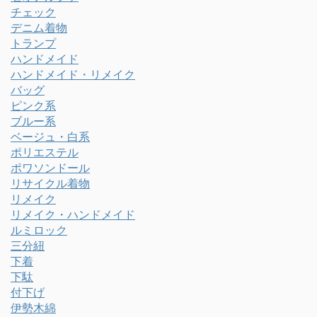
チェック
デニム着物
トランプ
ハンドメイド
ハンドメイド・リメイク
バッグ
ピンク系
ブルー系
ベージュ・白系
ポリエステル
ポワソンドール
リサイクル着物
リメイク
リメイク・ハンドメイド
ルミロック
三分紐
下着
下駄
付下げ
伊勢木綿