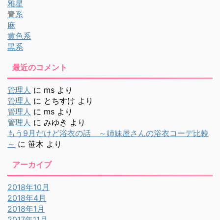
雅星
青系
麻
黄色系
黒系
最近のコメント
管理人
に
ms
より
管理人
に
とちすけ
より
管理人
に
ms
より
管理人
に
みゆき
より
もう9月だけど浴衣の話 ～姉妹屋さんの浴衣コーデ比較
～
に
笹木
より
アーカイブ
2018年10月
2018年4月
2018年1月
2017年11月