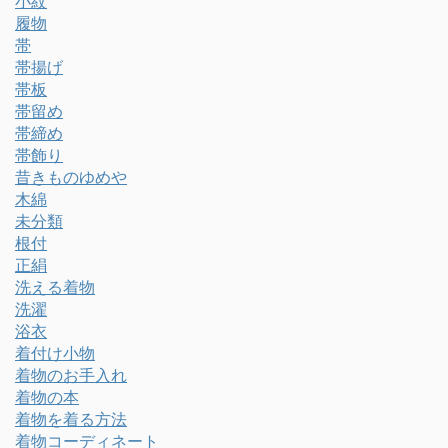
小紋
履物
帯
帯揚げ
帯板
帯留め
帯締め
帯飾り
昔きものゆめや
木綿
未分類
根付
正絹
洗える着物
洗濯
浴衣
着付け小物
着物のお手入れ
着物の本
着物を着る方法
着物コーディネート