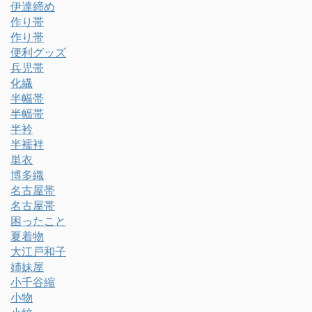
伊達締め
作り帯
作り帯
便利グッズ
兵児帯
化繊
半幅帯
半幅帯
半衿
半襦袢
単衣
博多織
名古屋帯
名古屋帯
困ったこと
夏着物
大江戸和子
姉妹屋
小千谷縮
小物