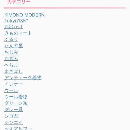
カテゴリー
KIMONO MODERN
Tokyo135°
お出かけ
きものマート
くるり
たんす屋
ちじみ
ちぢみ
へちま
まさぼし
アンティーク着物
インナー
ウール
ウール着物
グリーン系
グレー系
シロ系
シンエイ
セオアルファ