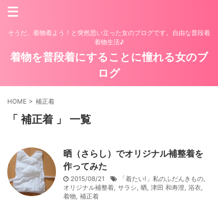
そうだ、着物着よう！と突然思い立った女のブログです。自由な普段着
着物生活♪
着物を普段着にすることに憧れる女のブ
ログ
HOME
>
補正着
「 補正着 」 一覧
晒（さらし）でオリジナル補整着を
作ってみた
2015/08/21
「着たい!」私のふだんきもの
,
オリジナル補整着
,
サラシ
,
晒
,
津田 和寿澄
,
浴衣
,
着物
,
補正着