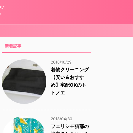
活♪
グ
新着記事
2018/10/29
着物クリーニング
【安い＆おすす
め】宅配OKのト
トノエ
2018/04/30
フェリシモ猫部の