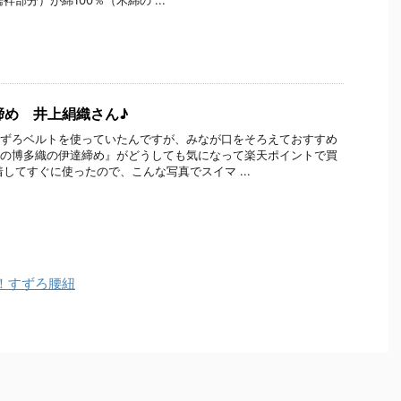
袢部分）が綿100％（木綿の ...
締め 井上絹織さん♪
ずろベルトを使っていたんですが、みなが口をそろえておすすめ
の博多織の伊達締め』がどうしても気になって楽天ポイントで買
着してすぐに使ったので、こんな写真でスイマ ...
！すずろ腰紐