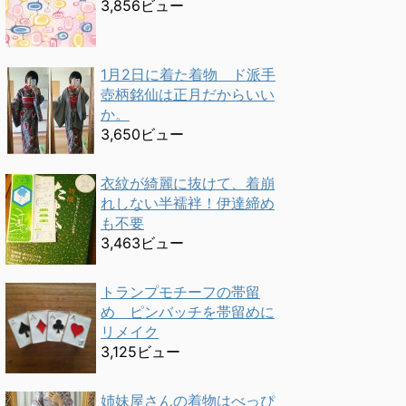
3,856ビュー
1月2日に着た着物 ド派手
壺柄銘仙は正月だからいい
か。
3,650ビュー
衣紋が綺麗に抜けて、着崩
れしない半襦袢！伊達締め
も不要
3,463ビュー
トランプモチーフの帯留
め ピンバッチを帯留めに
リメイク
3,125ビュー
姉妹屋さんの着物はべっぴ