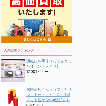
人気記事ランキング
羽織紐を手作りしてみまし
た【ハンドメイド】
17,001ビュー
居内商店さん（ゴフクヤサ
ン・ドットコム）2ヶ月過
ぎても届かない※追記あり
6,923ビュー