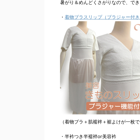
暑がり＆めんどくさがりなので、でき
・
着物ブラスリップ（ブラジャー付き
（着物ブラ＋肌襦袢＋裾よけが一枚で
・半衿つき半襦袢or美容衿