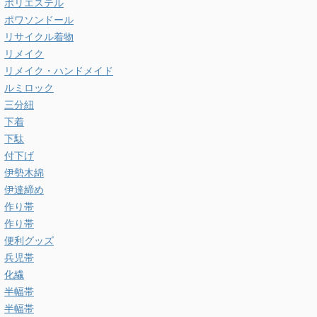
ポリエステル
ポワソンドール
リサイクル着物
リメイク
リメイク・ハンドメイド
ルミロック
三分紐
下着
下駄
付下げ
伊勢木綿
伊達締め
作り帯
作り帯
便利グッズ
兵児帯
化繊
半幅帯
半幅帯