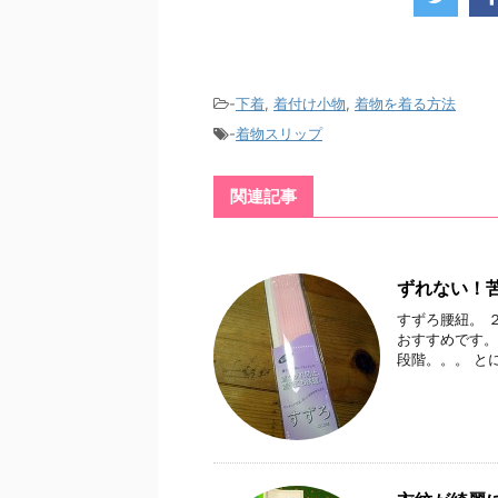
-
下着
,
着付け小物
,
着物を着る方法
-
着物スリップ
関連記事
ずれない！
すずろ腰紐。 
おすすめです。
段階。。。 とに