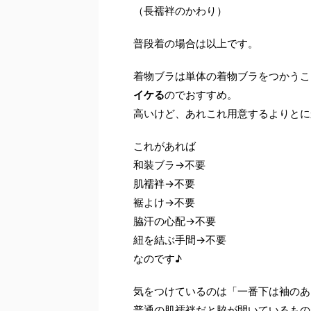
（長襦袢のかわり）
普段着の場合は以上です。
着物ブラは単体の着物ブラをつかうこ
イケる
のでおすすめ。
高いけど、あれこれ用意するよりとに
これがあれば
和装ブラ→不要
肌襦袢→不要
裾よけ→不要
脇汗の心配→不要
紐を結ぶ手間→不要
なのです♪
気をつけているのは「一番下は袖のあ
普通の肌襦袢だと脇が開いているもの