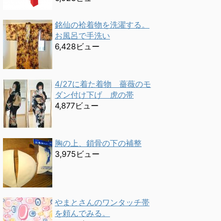
銘仙の袷着物を洗濯する。
お風呂で手洗い
6,428ビュー
4/27に着た着物 薔薇のモ
ダン付け下げ 虎の帯
4,877ビュー
胸の上、鎖骨の下の補整
3,975ビュー
やまとさんのワンタッチ帯
を頼んでみる。