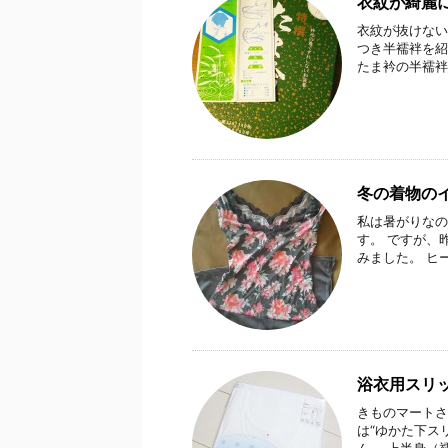
衣紋が綺麗
衣紋が抜けない
つき半襦袢を紹
たま衿の半襦袢
冬の着物の
私は暑がりなの
す。 ですが、
みました。 ヒ
浴衣用スリ
きものマートさ
は“ゆかた下ス