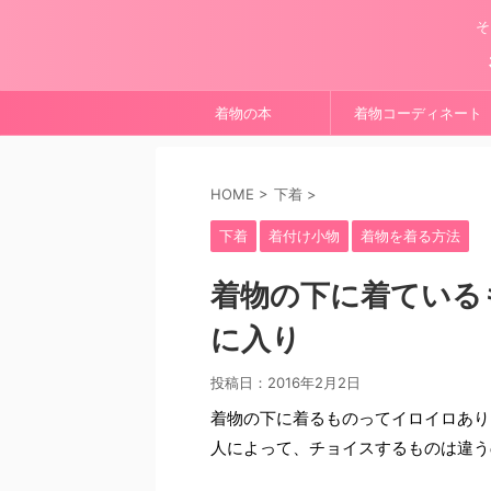
そ
着物の本
着物コーディネート
HOME
>
下着
>
下着
着付け小物
着物を着る方法
着物の下に着ている
に入り
投稿日：
2016年2月2日
着物の下に着るものってイロイロあり
人によって、チョイスするものは違う