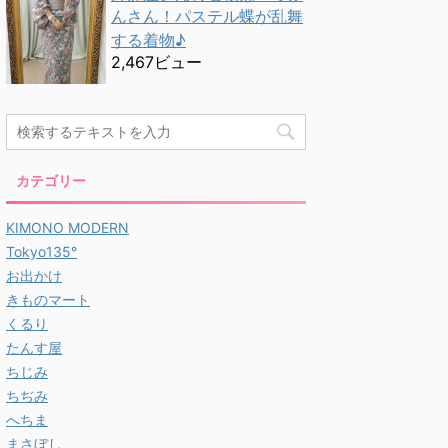
んさん！パステル蝶が乱舞
する着物♪
2,467ビュー
カテゴリー
KIMONO MODERN
Tokyo135°
お出かけ
きものマート
くるり
たんす屋
ちじみ
ちぢみ
へちま
まさぼし