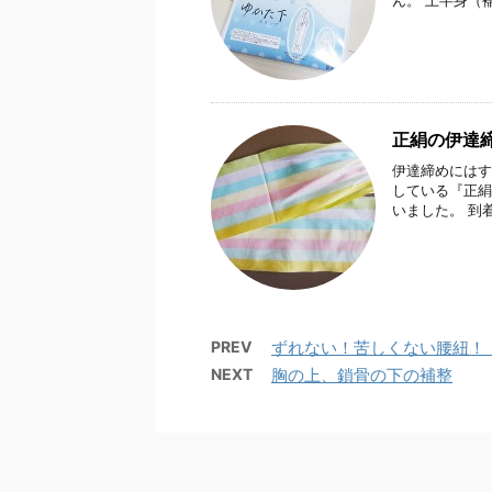
ん。 上半身（襦
正絹の伊達
伊達締めにはす
している『正絹
いました。 到
PREV
ずれない！苦しくない腰紐！
NEXT
胸の上、鎖骨の下の補整