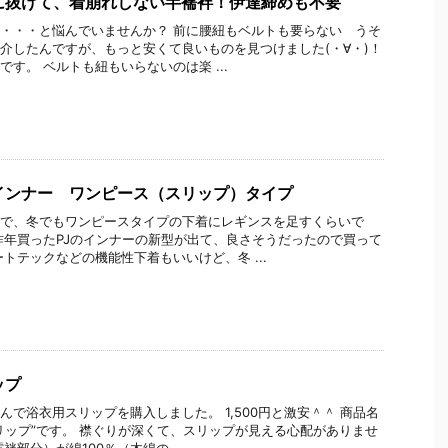
に抜けて、着崩れしない半襦袢！伊達締めも不要
・・・と悩んでいませんか？ 前に腰紐もベルトも要らない うそ
介したんですが、もっと安くて良いものを見つけました(・∀・)！
です。 ベルトも紐もいらないのは楽 ...
インナー ワンピース（スリップ）タイプ
で、冬でもワンピースタイプの下着にレギンスを足すくらいで
昨年買ったPJのインナーの新型が出て、良さそうだったので買って
ートテックなどの機能性下着もいいけど、冬 ...
ップ
んで浴衣用スリップを購入しました。 1,500円と激安＾＾ 商品名
リップ”です。 襟ぐりが深くて、スリップが見える心配がありませ