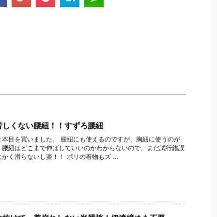
苦しくない腰紐！！すずろ腰紐
２本目を買いました。 腰紐にも使えるのですが、胸紐に使うのが
 腰紐はどこまで伸ばしていいのかわからないので、まだ試行錯誤
かく滑らないし楽！！ ポリの着物もズ ...