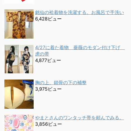
銘仙の袷着物を洗濯する。お風呂で手洗い
6,428ビュー
4/27に着た着物 薔薇のモダン付け下げ
虎の帯
4,877ビュー
胸の上、鎖骨の下の補整
3,975ビュー
やまとさんのワンタッチ帯を頼んでみる。
3,856ビュー