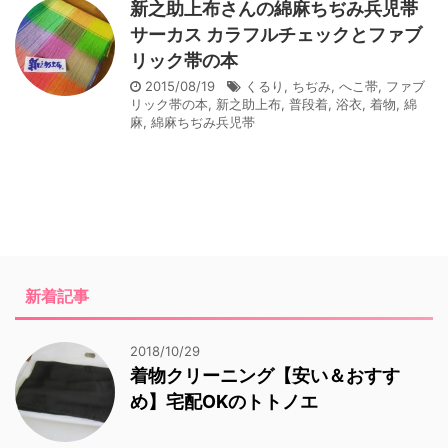
新之助上布さんの綿麻ちぢみ兵児帯
サーカス カラフルチェックとファブ
リック帯の本
2015/08/19
くるり
,
ちぢみ
,
へこ帯
,
ファブ
リック帯の本
,
新之助上布
,
普段着
,
浴衣
,
着物
,
綿
麻
,
綿麻ちぢみ兵児帯
新着記事
2018/10/29
着物クリーニング【安い＆おすす
め】宅配OKのトトノエ