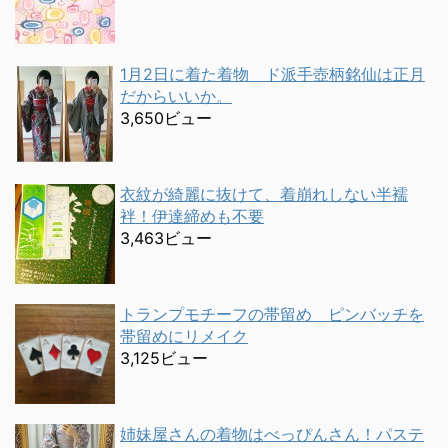
1月2日に着た着物 ド派手壺柄銘仙は正月
だからいいか。
3,650ビュー
衣紋が綺麗に抜けて、着崩れしない半襦
袢！伊達締めも不要
3,463ビュー
トランプモチーフの帯留め ピンバッチを
帯留めにリメイク
3,125ビュー
姉妹屋さんの着物はべっぴんさん！パステ