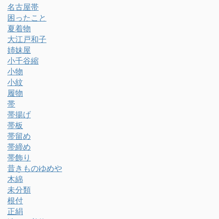
名古屋帯
困ったこと
夏着物
大江戸和子
姉妹屋
小千谷縮
小物
小紋
履物
帯
帯揚げ
帯板
帯留め
帯締め
帯飾り
昔きものゆめや
木綿
未分類
根付
正絹