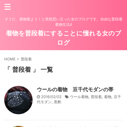
そうだ、着物着よう！と突然思い立った女のブログです。自由な普段着
着物生活♪
着物を普段着にすることに憧れる女のブ
ログ
HOME
>
普段着
「 普段着 」 一覧
ウールの着物 豆千代モダンの帯
2016/02/02
ウール着物
,
普段着
,
着物
,
豆千
代モダン
,
黒豹