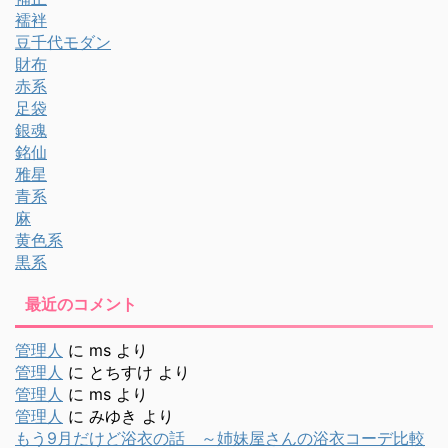
襦袢
豆千代モダン
財布
赤系
足袋
銀魂
銘仙
雅星
青系
麻
黄色系
黒系
最近のコメント
管理人
に
ms
より
管理人
に
とちすけ
より
管理人
に
ms
より
管理人
に
みゆき
より
もう9月だけど浴衣の話 ～姉妹屋さんの浴衣コーデ比較