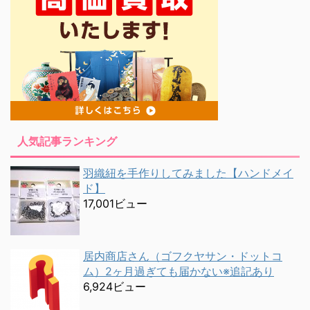
人気記事ランキング
羽織紐を手作りしてみました【ハンドメイ
ド】
17,001ビュー
居内商店さん（ゴフクヤサン・ドットコ
ム）2ヶ月過ぎても届かない※追記あり
6,924ビュー