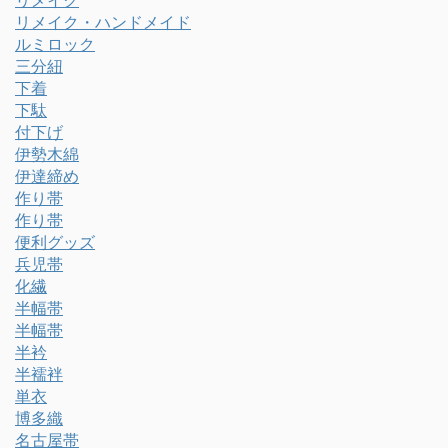
リメイク
リメイク・ハンドメイド
ルミロック
三分紐
下着
下駄
付下げ
伊勢木綿
伊達締め
作り帯
作り帯
便利グッズ
兵児帯
化繊
半幅帯
半幅帯
半衿
半襦袢
単衣
博多織
名古屋帯