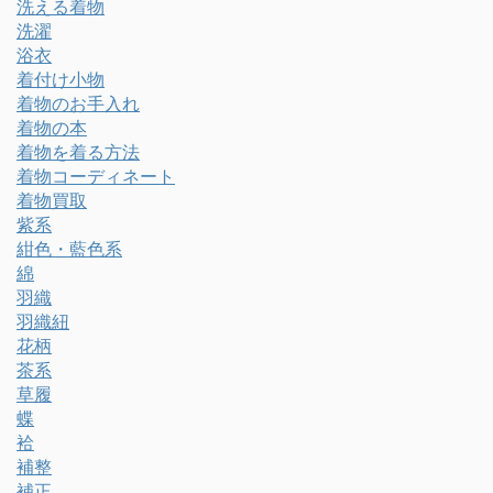
洗える着物
洗濯
浴衣
着付け小物
着物のお手入れ
着物の本
着物を着る方法
着物コーディネート
着物買取
紫系
紺色・藍色系
綿
羽織
羽織紐
花柄
茶系
草履
蝶
袷
補整
補正