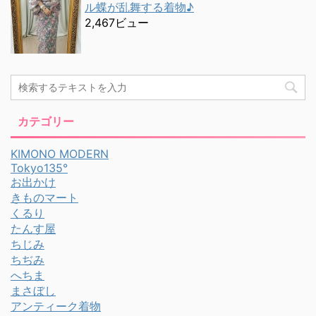
ル蝶が乱舞する着物♪
2,467ビュー
カテゴリー
KIMONO MODERN
Tokyo135°
お出かけ
きものマート
くるり
たんす屋
ちじみ
ちぢみ
へちま
まさぼし
アンティーク着物